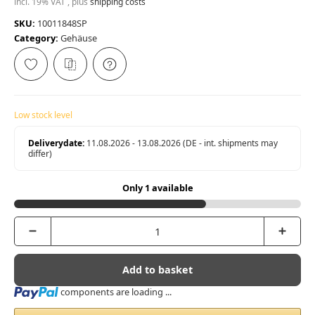
incl. 19% VAT , plus
shipping costs
SKU:
10011848SP
Category:
Gehäuse
Low stock level
Deliverydate:
11.08.2026 - 13.08.2026
(DE - int. shipments may
differ)
Only 1 available
Add to basket
Loading...
components are loading ...