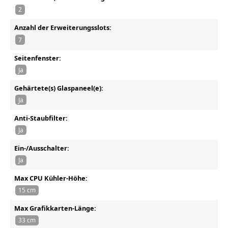
2
Anzahl der Erweiterungsslots:
7
Seitenfenster:
Ja
Gehärtete(s) Glaspaneel(e):
Ja
Anti-Staubfilter:
Ja
Ein-/Ausschalter:
Ja
Max CPU Kühler-Höhe:
15 cm
Max Grafikkarten-Länge:
33 cm