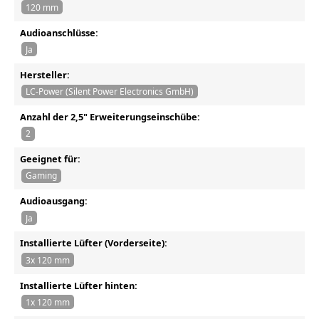
120 mm
Audioanschlüsse:
Ja
Hersteller:
LC-Power (Silent Power Electronics GmbH)
Anzahl der 2,5" Erweiterungseinschübe:
2
Geeignet für:
Gaming
Audioausgang:
Ja
Installierte Lüfter (Vorderseite):
3x 120 mm
Installierte Lüfter hinten:
1x 120 mm