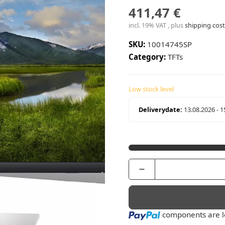
411,47 €
incl. 19% VAT , plus
shipping cost
SKU:
10014745SP
Category:
TFTs
Low stock level
Deliverydate:
13.08.2026 - 
Loading...
components are lo