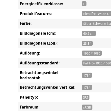
Energieeffizienzklasse:
E
Produktfeatures:
Blendfrei; Wake-O
Farbe:
Silber; Schwarz; Bl
Bilddiagonale (cm):
60,5 cm
Bilddiagonale (Zoll):
23,8 "
Auflösung:
1920 * 1080
Auflösungsstandard:
Full HD (1920x1080
Betrachtungswinkel
178 °
horizontal:
Betrachtungswinkel vertikal:
178 °
Paneltyp:
IPS
Farbraum:
sRGB