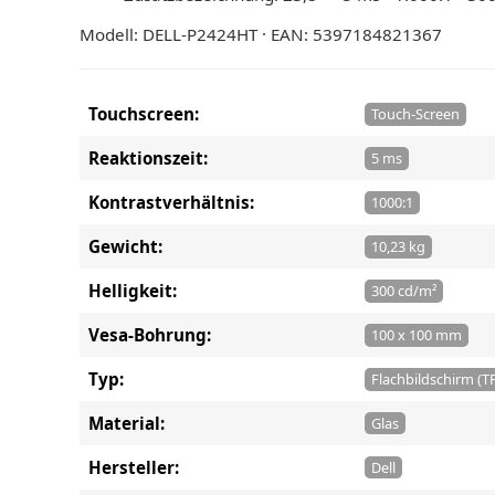
Modell: DELL-P2424HT · EAN: 5397184821367
Touchscreen:
Touch-Screen
Reaktionszeit:
5 ms
Kontrastverhältnis:
1000:1
Gewicht:
10,23 kg
Helligkeit:
300 cd/m²
Vesa-Bohrung:
100 x 100 mm
Typ:
Flachbildschirm (T
Material:
Glas
Hersteller:
Dell