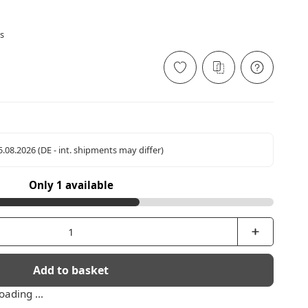
s
15.08.2026
(DE - int. shipments may differ)
Only 1 available
Add to basket
ading ...