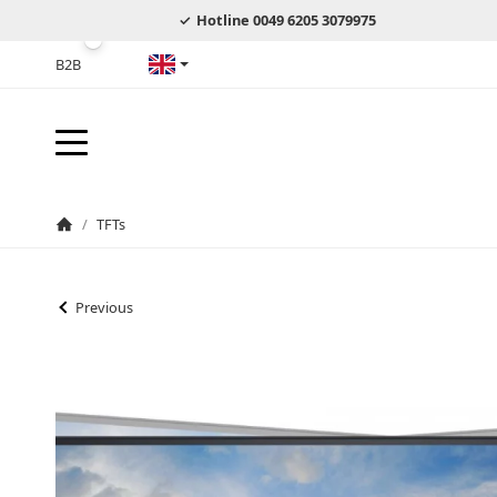
Hotline 0049 6205 3079975
B2B
English
/
TFTs
Homepage
Previous