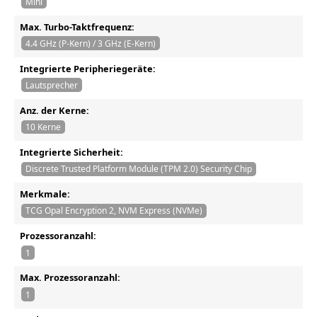
Mini
Max. Turbo-Taktfrequenz:
4.4 GHz (P-Kern) / 3 GHz (E-Kern)
Integrierte Peripheriegeräte:
Lautsprecher
Anz. der Kerne:
10 Kerne
Integrierte Sicherheit:
Discrete Trusted Platform Module (TPM 2.0) Security Chip
Merkmale:
TCG Opal Encryption 2, NVM Express (NVMe)
Prozessoranzahl:
1
Max. Prozessoranzahl:
1