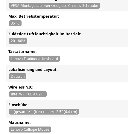
VESA-Montagesatz, werkzeuglose Chassis-Schraube
Max. Betriebstemperatur:
35 °C
Zulässige Luftfeuchtigkeit im Betrieb:
20 - 80%
Tastaturname:
Lenovo Traditional Keyboard
Lokalisierung und Layout:
Deutsch
Wireless NIC:
Intel Wi-Fi 6E AX 211
Einschübe:
1 (gesamt)/ 1 (frei) x intern 2.5" (6.4 cm)
Mausname:
Lenovo Calliope Mouse