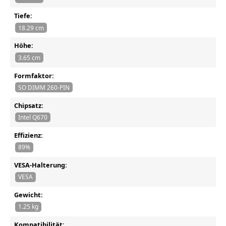
Tiefe:
18.29 cm
Höhe:
3.65 cm
Formfaktor:
SO DIMM 260-PIN
Chipsatz:
Intel Q670
Effizienz:
89%
VESA-Halterung:
VESA
Gewicht:
1.25 kg
Kompatibilität: