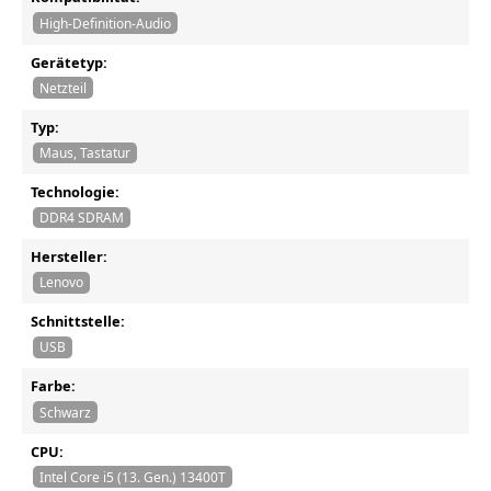
High-Definition-Audio
Gerätetyp:
Netzteil
Typ:
Maus, Tastatur
Technologie:
DDR4 SDRAM
Hersteller:
Lenovo
Schnittstelle:
USB
Farbe:
Schwarz
CPU:
Intel Core i5 (13. Gen.) 13400T