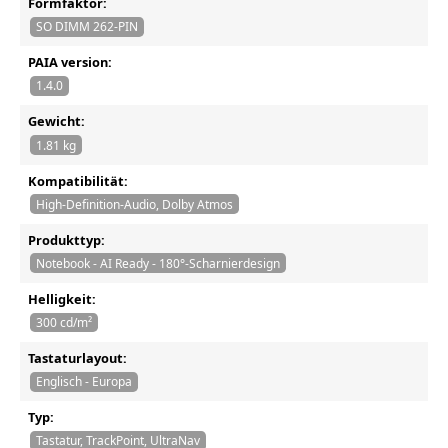
Formfaktor:
SO DIMM 262-PIN
PAIA version:
1.4.0
Gewicht:
1.81 kg
Kompatibilität:
High-Definition-Audio, Dolby Atmos
Produkttyp:
Notebook - AI Ready - 180°-Scharnierdesign
Helligkeit:
300 cd/m²
Tastaturlayout:
Englisch - Europa
Typ:
Tastatur, TrackPoint, UltraNav