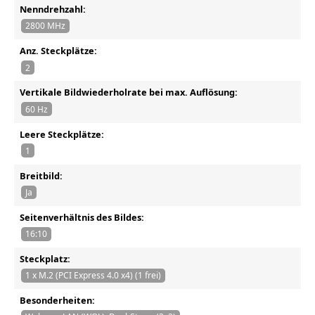
Nenndrehzahl:
2800 MHz
Anz. Steckplätze:
2
Vertikale Bildwiederholrate bei max. Auflösung:
60 Hz
Leere Steckplätze:
1
Breitbild:
Ja
Seitenverhältnis des Bildes:
16:10
Steckplatz:
1 x M.2 (PCI Express 4.0 x4) (1 frei)
Besonderheiten: