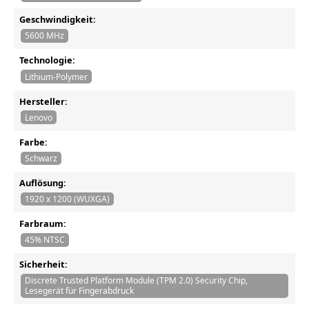
Geschwindigkeit:
5600 MHz
Technologie:
Lithium-Polymer
Hersteller:
Lenovo
Farbe:
Schwarz
Auflösung:
1920 x 1200 (WUXGA)
Farbraum:
45% NTSC
Sicherheit:
Discrete Trusted Platform Module (TPM 2.0) Security Chip,
Lesegerät für Fingerabdruck