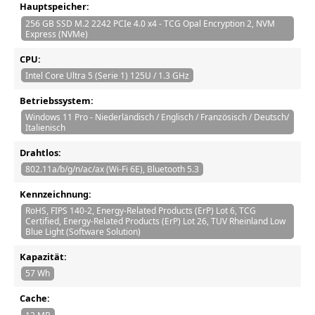
Hauptspeicher:
256 GB SSD M.2 2242 PCIe 4.0 x4 - TCG Opal Encryption 2, NVM
Express (NVMe)
CPU:
Intel Core Ultra 5 (Serie 1) 125U / 1.3 GHz
Betriebssystem:
Windows 11 Pro - Niederländisch / Englisch / Französisch / Deutsch/
Italienisch
Drahtlos:
802.11a/b/g/n/ac/ax (Wi-Fi 6E), Bluetooth 5.3
Kennzeichnung:
RoHS, FIPS 140-2, Energy-Related Products (ErP) Lot 6, TCG
Certified, Energy-Related Products (ErP) Lot 26, TUV Rheinland Low
Blue Light (Software Solution)
Kapazität:
57 Wh
Cache: