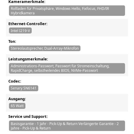
Kameramerkmale:
Rollladen für Privatsphäre, Windows Hello, Fixfocus, FHD/IR
Hybridkamera
Ethernet-Controller:
Intel I219-V
Ton:
Stereolautsprecher, Dual-Array-Mikrofon
Leistungsmerkmale:
Administrations-Passwort, Passwort für Stromeinschaltung,
RapidCharge, selbstheilendes BIOS, NVMe-Passwort
Codec:
Senary SN6141
Ausgang:
65 Watt
Service und Support:
Basisgarantie - 1 Jahr - Pick-Up & Return Verlängerte Garantie - 2
Jahre - Pick-Up & Return