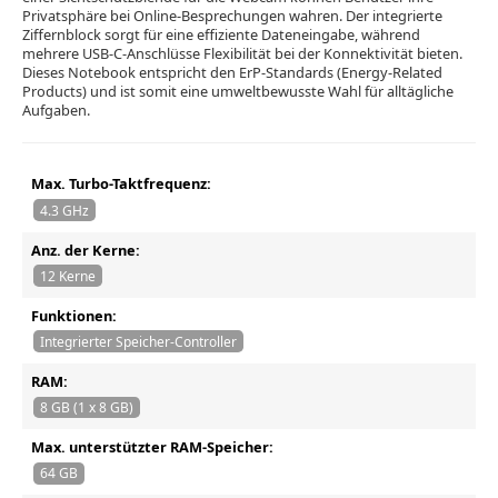
Privatsphäre bei Online-Besprechungen wahren. Der integrierte
Ziffernblock sorgt für eine effiziente Dateneingabe, während
mehrere USB-C-Anschlüsse Flexibilität bei der Konnektivität bieten.
Dieses Notebook entspricht den ErP-Standards (Energy-Related
Products) und ist somit eine umweltbewusste Wahl für alltägliche
Aufgaben.
Max. Turbo-Taktfrequenz:
4.3 GHz
Anz. der Kerne:
12 Kerne
Funktionen:
Integrierter Speicher-Controller
RAM:
8 GB (1 x 8 GB)
Max. unterstützter RAM-Speicher:
64 GB