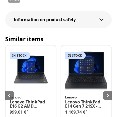
12 MB
Information on product safety
Similar items
IN STOCK
IN STOCK
Lenovo
Lenovo
Lenovo ThinkPad
Lenovo ThinkPad
E16 G2 AMD
E14 Gen 7 21SX -
(21M50025GE),
180°-
*
*
999,01 €
1.169,74 €
Notebook (schwarz,
Scharnierdesign -