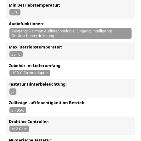
Min Betriebstemperatur:
5 °C
Audiofunktionen:
Ausgang: Harman Audiotechnologie; Eingang: intelligente
Geräuschunterdrückung
Max. Betriebstemperatur:
35 °C
Zubehör im Lieferumfang:
USB-C Stromadapter
Tastatur Hinterbeleuchtung:
Ja
Zulässige Luftfeuchtigkeit im Betrieb:
8 - 95%
Drahtlos-Controller:
M.2 Card
Numerische Tastatur: