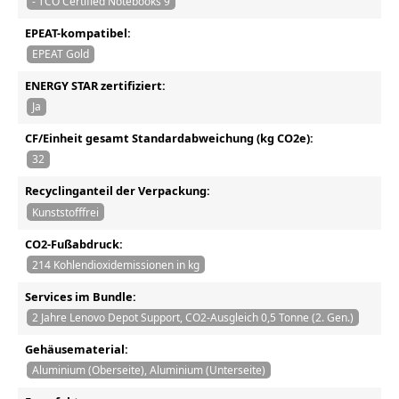
- TCO Certified Notebooks 9
EPEAT-kompatibel:
EPEAT Gold
ENERGY STAR zertifiziert:
Ja
CF/Einheit gesamt Standardabweichung (kg CO2e):
32
Recyclinganteil der Verpackung:
Kunststofffrei
CO2-Fußabdruck:
214 Kohlendioxidemissionen in kg
Services im Bundle:
2 Jahre Lenovo Depot Support, CO2-Ausgleich 0,5 Tonne (2. Gen.)
Gehäusematerial:
Aluminium (Oberseite), Aluminium (Unterseite)