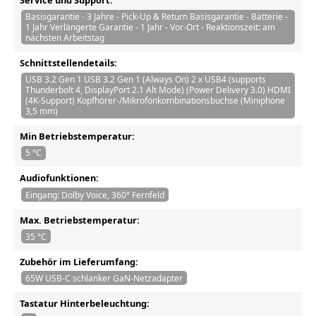
Basisgarantie - 3 Jahre - Pick-Up & Return Basisgarantie - Batterie -
1 Jahr Verlängerte Garantie - 1 Jahr - Vor-Ort - Reaktionszeit: am
nächsten Arbeitstag
Schnittstellendetails:
USB 3.2 Gen 1 USB 3.2 Gen 1 (Always On) 2 x USB4 (supports
Thunderbolt 4, DisplayPort 2.1 Alt Mode) (Power Delivery 3.0) HDMI
(4K-Support) Kopfhörer-/Mikrofonkombinationsbuchse (Miniphone
3,5 mm)
Min Betriebstemperatur:
5 °C
Audiofunktionen:
Eingang: Dolby Voice, 360° Fernfeld
Max. Betriebstemperatur:
35 °C
Zubehör im Lieferumfang:
65W USB-C schlanker GaN-Netzadapter
Tastatur Hinterbeleuchtung: