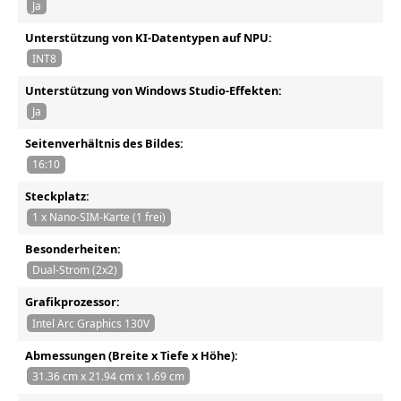
Ja
Unterstützung von KI-Datentypen auf NPU:
INT8
Unterstützung von Windows Studio-Effekten:
Ja
Seitenverhältnis des Bildes:
16:10
Steckplatz:
1 x Nano-SIM-Karte (1 frei)
Besonderheiten:
Dual-Strom (2x2)
Grafikprozessor:
Intel Arc Graphics 130V
Abmessungen (Breite x Tiefe x Höhe):
31.36 cm x 21.94 cm x 1.69 cm