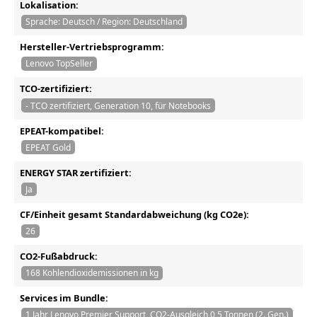
Lokalisation:
Sprache: Deutsch / Region: Deutschland
Hersteller-Vertriebsprogramm:
Lenovo TopSeller
TCO-zertifiziert:
- TCO zertifiziert, Generation 10, für Notebooks
EPEAT-kompatibel:
EPEAT Gold
ENERGY STAR zertifiziert:
Ja
CF/Einheit gesamt Standardabweichung (kg CO2e):
26
CO2-Fußabdruck:
168 Kohlendioxidemissionen in kg
Services im Bundle:
1 Jahr Lenovo Premier Support, CO2-Ausgleich 0,5 Tonnen (2. Gen.)