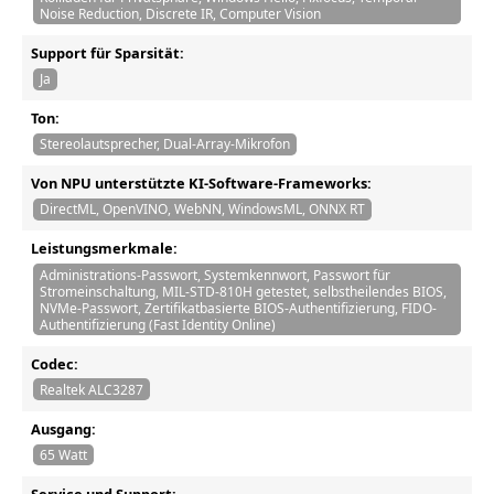
Noise Reduction, Discrete IR, Computer Vision
Support für Sparsität:
Ja
Ton:
Stereolautsprecher, Dual-Array-Mikrofon
Von NPU unterstützte KI-Software-Frameworks:
DirectML, OpenVINO, WebNN, WindowsML, ONNX RT
Leistungsmerkmale:
Administrations-Passwort, Systemkennwort, Passwort für
Stromeinschaltung, MIL-STD-810H getestet, selbstheilendes BIOS,
NVMe-Passwort, Zertifikatbasierte BIOS-Authentifizierung, FIDO-
Authentifizierung (Fast Identity Online)
Codec:
Realtek ALC3287
Ausgang:
65 Watt
Service und Support: