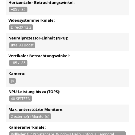
Horizontaler Betrachtungswinkel:
+85 / -85
Videosystemmerkmale:
DirectX 12.2
Neuralprozessor-Einheit (NPU):
Intel AI Boost
Vertikaler Betrachtungswinkel:
+85 / -85
Kamera:
Ja
NPU-Leistung bis zu (TOPS):
40 SPITZEN
Max. unterstützte Monitore:
2 externe(r) Monitor(e)
Kameramerkmale:
Rollladen für Privatsphäre, Windows Hello, Fixfocus, Temporal