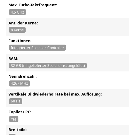
Max. Turbo-Taktfrequenz:
4.5 GHz
Anz. der Kerne:
8 Kerne
Funktionen:
Integrierter Speicher-Controller
RAM:
32 GB (mitgelieferter Speicher ist angelötet)
Nenndrehzahl:
4267 MHz
Vertikale Bildwiederholrate bei max. Auflösung:
60 Hz
Copilot+ PC:
Yes
Breitbild: