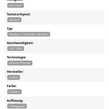
500 cd/m²
Tastaturlayout:
Deutsch
Typ:
Tastatur, TrackPoint, UltraNav
Geschwindigkeit:
4267 MHz
Technologie:
Lithium-Polymer
Hersteller:
Lenovo
Farbe:
Schwarz
Auflösung:
5 Megapixel