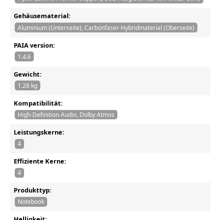
Gehäusematerial:
Aluminium (Unterseite), Carbonfaser-Hybridmaterial (Oberseite)
PAIA version:
1.4.6
Gewicht:
1.28 kg
Kompatibilität:
High-Definition-Audio, Dolby Atmos
Leistungskerne:
4
Effiziente Kerne:
4
Produkttyp:
Notebook
Helligkeit: