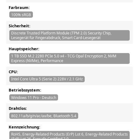
Farbraum:
100% sRGB
Sicherheit:
Discrete Trusted Platform Module (TPM 2.0) Security Chip,
Lesegerät für Fingerabdruck, Smart Card-Lesegerät
Hauptspeicher:
1 TB SSD M.2 2280 PCIe 5.0 x4 - TCG Opal Encryption 2, NVM
Express (NVMe), Performance
CPU:
Intel Core Ultra 5 (Serie 2) 228V / 2.1 GHz
Betriebssystem:
Windows 11 Pro - Deutsch
Drahtlos:
802.11a/b/g/n/ac/ax/be, Bluetooth 5.4
Kennzeichnung:
RoHS, Energy-Related Products (ErP) Lot 6, Energy-Related Products
(ErP) Lot 26, Eyesafe Certified 2.0