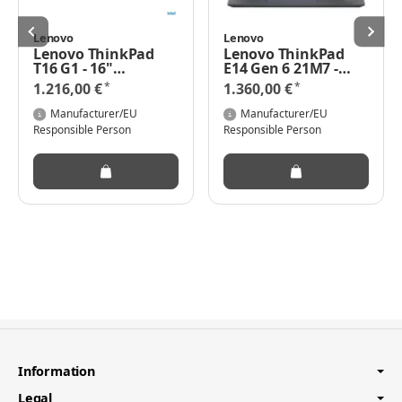
Lenovo
Lenovo
Lenovo ThinkPad
Lenovo ThinkPad
T16 G1 - 16"
E14 Gen 6 21M7 -
Notebook - Core i5
180°-
*
*
1.216,00 €
1.360,00 €
1,3 GHz 40,6 cm
Scharnierdesign -
Intel Core Ultra 7
Manufacturer/EU
Manufacturer/EU
155H / 1.4 GHz - Win
Responsible Person
Responsible Person
11 Pro - Intel Arc
Graphics - 32 GB
RAM - 1 TB SSD TCG
Opal Encryption 2,
NVMe - 35.6 cm (14")
Information
Legal