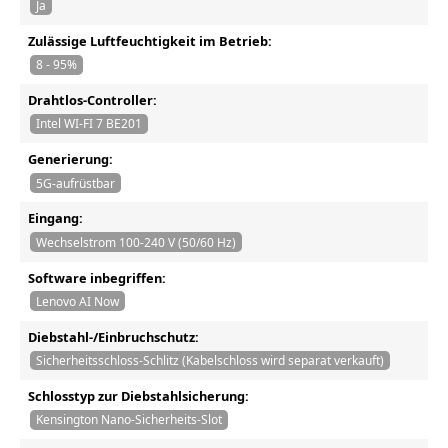
Ja
Zulässige Luftfeuchtigkeit im Betrieb:
8 - 95%
Drahtlos-Controller:
Intel WI-FI 7 BE201
Generierung:
5G-aufrüstbar
Eingang:
Wechselstrom 100-240 V (50/60 Hz)
Software inbegriffen:
Lenovo AI Now
Diebstahl-/Einbruchschutz:
Sicherheitsschloss-Schlitz (Kabelschloss wird separat verkauft)
Schlosstyp zur Diebstahlsicherung:
Kensington Nano-Sicherheits-Slot