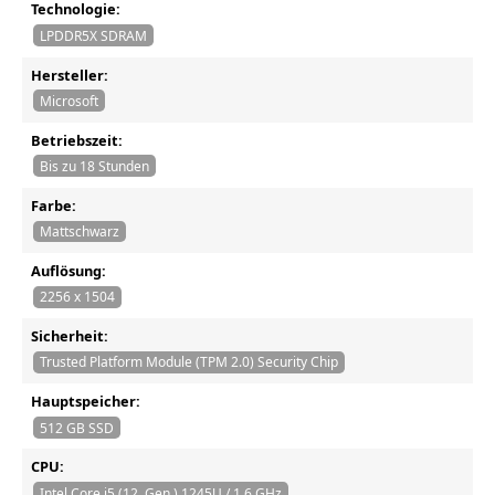
Technologie:
LPDDR5X SDRAM
Hersteller:
Microsoft
Betriebszeit:
Bis zu 18 Stunden
Farbe:
Mattschwarz
Auflösung:
2256 x 1504
Sicherheit:
Trusted Platform Module (TPM 2.0) Security Chip
Hauptspeicher:
512 GB SSD
CPU:
Intel Core i5 (12. Gen.) 1245U / 1.6 GHz