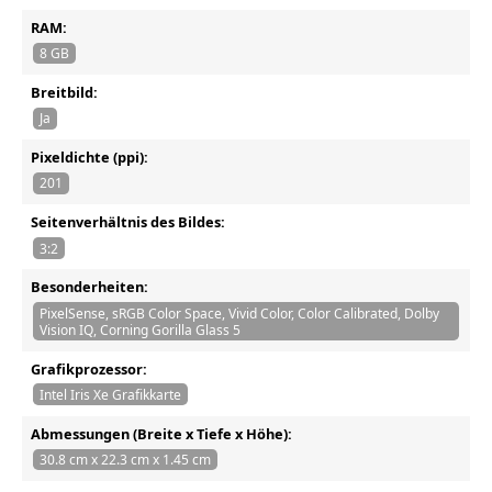
RAM:
8 GB
Breitbild:
Ja
Pixeldichte (ppi):
201
Seitenverhältnis des Bildes:
3:2
Besonderheiten:
PixelSense, sRGB Color Space, Vivid Color, Color Calibrated, Dolby
Vision IQ, Corning Gorilla Glass 5
Grafikprozessor:
Intel Iris Xe Grafikkarte
Abmessungen (Breite x Tiefe x Höhe):
30.8 cm x 22.3 cm x 1.45 cm