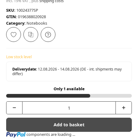
incl. 19% VAT , plus
shipping costs
SKU:
10024377SP
GTIN:
0196388020928
Category:
Notebooks
Low stock level
Deliverydate:
12.08.2026 - 14.08.2026
(DE - int. shipments may
differ)
Only 1 available
Add to basket
Loading...
components are loading ...