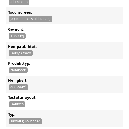
Aluminium
Touchscreen:
Ja (10-Punkt-Multi-Touch)
Gewicht:
1.297 kg
Kompatibilität:
Dolby Atmos
Produkttyp:
Notebook
Helligkeit:
400 cd/m²
Tastaturlayout:
Deutsch
Typ:
Tastatur, Touchpad