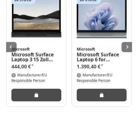
Microsoft
Microsoft
Microsoft Surface
Microsoft Surface
Laptop 3 15 Zoll
Laptop 6 for
R5/8/128 SC
Business - Intel Core
*
*
444,00 €
1.390,40 €
Switz/Lux Hdwr
Ultra 5 135H - Win 11
Platin
Pro - Intel Arc
Manufacturer/EU
Manufacturer/EU
Graphics - 16 GB
Responsible Person
Responsible Person
RAM - 256 GB SSD -
34.3 cm (13.5")