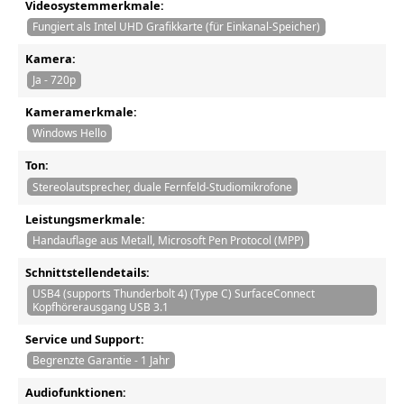
Videosystemmerkmale:
Fungiert als Intel UHD Grafikkarte (für Einkanal-Speicher)
Kamera:
Ja - 720p
Kameramerkmale:
Windows Hello
Ton:
Stereolautsprecher, duale Fernfeld-Studiomikrofone
Leistungsmerkmale:
Handauflage aus Metall, Microsoft Pen Protocol (MPP)
Schnittstellendetails:
USB4 (supports Thunderbolt 4) (Type C) SurfaceConnect
Kopfhörerausgang USB 3.1
Service und Support:
Begrenzte Garantie - 1 Jahr
Audiofunktionen: