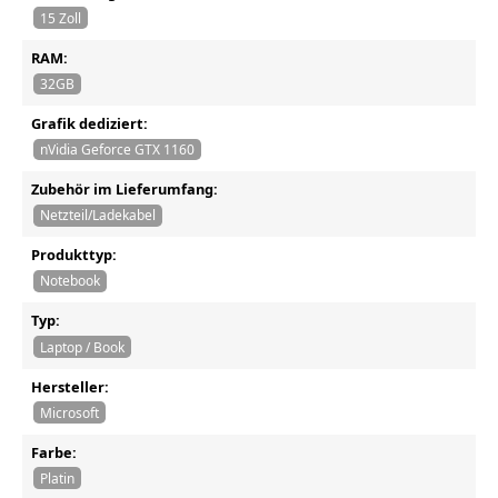
15 Zoll
RAM:
32GB
Grafik dediziert:
nVidia Geforce GTX 1160
Zubehör im Lieferumfang:
Netzteil/Ladekabel
Produkttyp:
Notebook
Typ:
Laptop / Book
Hersteller:
Microsoft
Farbe:
Platin