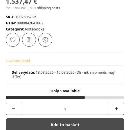
1.537,47 €
incl. 19% VAT , plus
shipping costs
SKU:
10025057SP
GTIN:
0889842643862
Category:
Notebooks
Low stock level
Deliverydate:
13.08.2026 - 15.08.2026
(DE - int. shipments may
differ)
Only 1 available
Add to basket