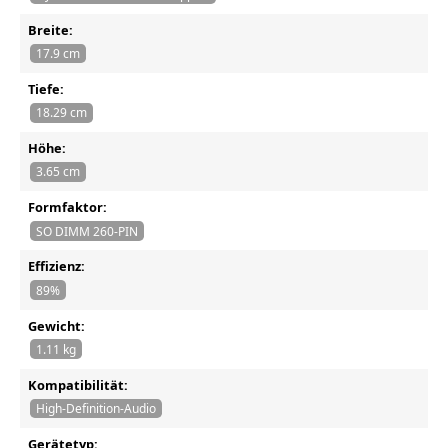
Breite:
17.9 cm
Tiefe:
18.29 cm
Höhe:
3.65 cm
Formfaktor:
SO DIMM 260-PIN
Effizienz:
89%
Gewicht:
1.11 kg
Kompatibilität:
High-Definition-Audio
Gerätetyp: