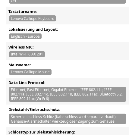
Ort
Tastaturname:
Lenovo Calliope Keyboard
Lokalisierung und Layout:
Englisch - Europa
Wireless NIC:
Intel Wi-Fi 6 AX 201
Mausname:
Lenovo Calliope Mouse
Data Link Protocol:
Ethernet, Fast Ethernet, Gigabit Ethernet, IEEE 802.11b, IEEE
802.11a, IEEE 802.11g, IEEE 802.11n, IEEE 802.11ac, Bluetooth 5.2,
IEEE 802.11ax (Wi-Fi 6)
Diebstahl-/Einbruchschutz:
Sicherheitsschloss-Schlitz (Kabelschloss wird separat verkauft),
Gehäuse-Alarmschalter, werkzeugloser Zugang zum Gehäuse
Schlosstyp zur Diebstahlsicherung: