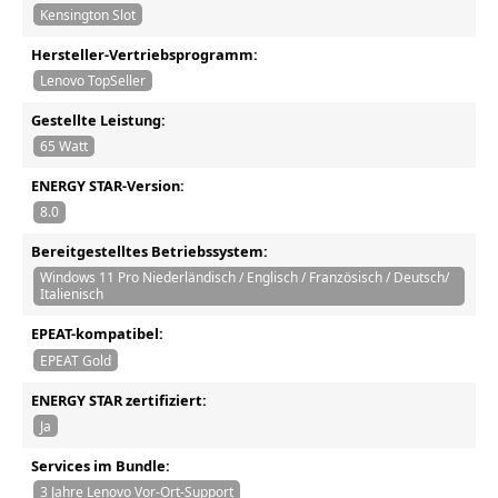
Kensington Slot
Hersteller-Vertriebsprogramm:
Lenovo TopSeller
Gestellte Leistung:
65 Watt
ENERGY STAR-Version:
8.0
Bereitgestelltes Betriebssystem:
Windows 11 Pro Niederländisch / Englisch / Französisch / Deutsch/
Italienisch
EPEAT-kompatibel:
EPEAT Gold
ENERGY STAR zertifiziert:
Ja
Services im Bundle:
3 Jahre Lenovo Vor-Ort-Support