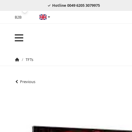
Hotline 0049 6205 3079975
B2B
English
/
TFTs
Homepage
Previous