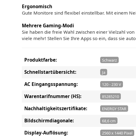
Ergonomisch
Gute Monitore sind flexibel einstellbar. Mit einem N
Mehrere Gaming-Modi
Sie haben die freie Wahl zwischen einer Vielzahl von
viele mehr! Stellen Sie Ihre Apps so ein, dass sie 
Produktfarbe:
Schwarz
Schnellstartübersicht:
Ja
AC Eingangsspannung:
120 - 230 V
Warentarifnummer (HS):
85285210
Nachhaltigkeitszertifikate:
ENERGY STAR
Bildschirmdiagonale:
68,6 cm
Display-Auflösung:
2560 x 1440 Pixel