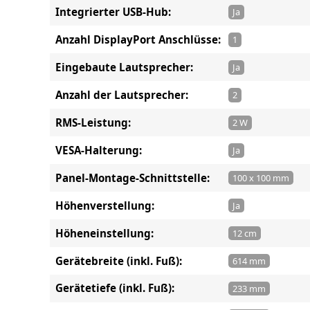
Integrierter USB-Hub:
Ja
Anzahl DisplayPort Anschlüsse:
1
Eingebaute Lautsprecher:
Ja
Anzahl der Lautsprecher:
2
RMS-Leistung:
2 W
VESA-Halterung:
Ja
Panel-Montage-Schnittstelle:
100 x 100 mm
Höhenverstellung:
Ja
Höheneinstellung:
12 cm
Gerätebreite (inkl. Fuß):
614 mm
Gerätetiefe (inkl. Fuß):
233 mm