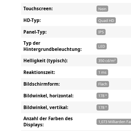
Touchscreen:
Nein
HD-Typ:
Quad HD
Panel-Typ:
IPS
Typ der
LED
Hintergrundbeleuchtung:
Helligkeit (typisch):
350 cd/m²
Reaktionszeit:
1 ms
Bildschirmform:
Flach
Bildwinkel, horizontal:
178 °
Bildwinkel, vertikal:
178 °
Anzahl der Farben des
1,073 Milliarden F
Displays: