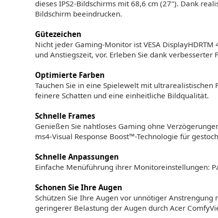
dieses IPS2-Bildschirms mit 68,6 cm (27"). Dank rea
Bildschirm beeindrucken.
Gütezeichen
Nicht jeder Gaming-Monitor ist VESA DisplayHDRTM 400-
und Anstiegszeit, vor. Erleben Sie dank verbesserter
Optimierte Farben
Tauchen Sie in eine Spielewelt mit ultrarealistisch
feinere Schatten und eine einheitliche Bildqualität.
Schnelle Frames
Genießen Sie nahtloses Gaming ohne Verzögerungen da
ms4-Visual Response Boost™-Technologie für gestoche
Schnelle Anpassungen
Einfache Menüführung ihrer Monitoreinstellungen: Pa
Schonen Sie Ihre Augen
Schützen Sie Ihre Augen vor unnötiger Anstrengung m
geringerer Belastung der Augen durch Acer ComfyVi