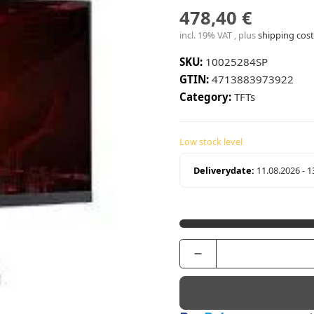
478,40 €
incl. 19% VAT , plus
shipping cost
SKU:
10025284SP
GTIN:
4713883973922
Category:
TFTs
Low stock level
Deliverydate:
11.08.2026 - 