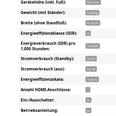
Gerätehöhe (inkl. Fuß):
521 mm
Gewicht (mit Ständer):
6,46 kg
Breite (ohne Standfuß):
61,4 cm
Energieeffizienzklasse (SDR):
G
Energieverbrauch (SDR) pro
33 kWh
1.000 Stunden:
Stromverbrauch (Standby):
0,3 W
Stromverbrauch (aus):
0,2 W
Energieeffizienzskala:
A bis G
Anzahl HDMI-Anschlüsse:
1
Ein-/Ausschalter:
Ja
Betriebsanleitung:
Ja