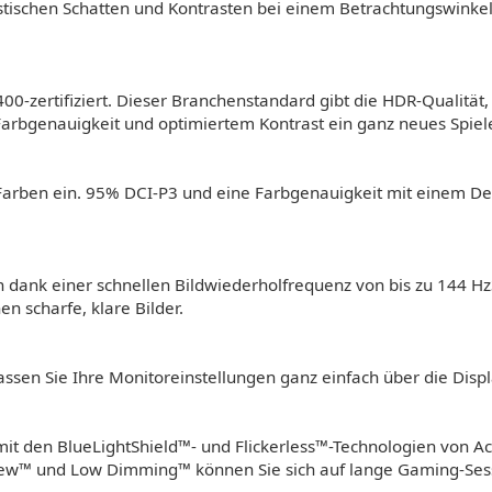
listischen Schatten und Kontrasten bei einem Betrachtungswinke
zertifiziert. Dieser Branchenstandard gibt die HDR-Qualität, ei
 Farbgenauigkeit und optimiertem Kontrast ein ganz neues Spiele
en Farben ein. 95% DCI-P3 und eine Farbgenauigkeit mit einem D
nk einer schnellen Bildwiederholfrequenz von bis zu 144 Hz3. 
n scharfe, klare Bilder.
ssen Sie Ihre Monitoreinstellungen ganz einfach über die Disp
it den BlueLightShield™- und Flickerless™-Technologien von A
ew™ und Low Dimming™ können Sie sich auf lange Gaming-Sessi