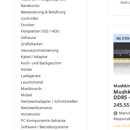
Sort 
Barebones
Bewässerung & Belüftung
Controller
Drucker
Festplatten SSD / HDD
Gehäuse
IN STO
Grafikkarten
Hausautomatisierung
Kabel / Adapter
Koch- und Backgeschirr
Kühler
Ladegeräte
Leuchtmittel
Mushki
Mainboards
Mushki
Möbel
DDR5 -
Netzwerkadapter / Schnittstellen
GB - 
245,55
PIN
Netzwerkkameras
Manuf
Notebooks
Responsi
PC-Komponente Gehäuse
Low stock
Software / Betriebssysteme