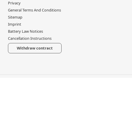
Privacy
General Terms And Conditions
Sitemap
Imprint
Battery Law Notices
Cancellation Instructions
Withdraw contract
*
All prices incl. VAT, plus
shipping fees
Powered by
JTL-Shop
Made with
♥
by
eRock Creations