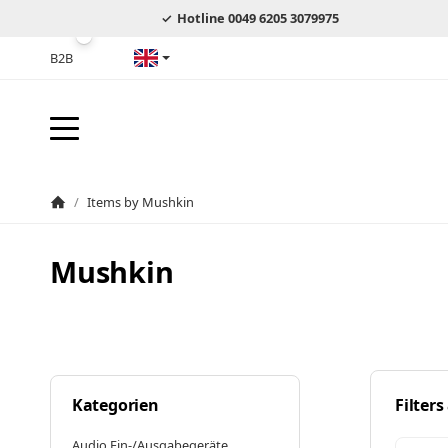
Hotline 0049 6205 3079975
B2B
English
/
Items by Mushkin
Homepage
Mushkin
Kategorien
Filters
Audio Ein-/Ausgabegeräte