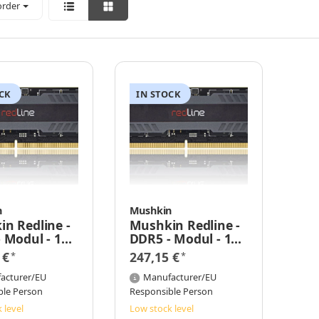
order
CK
IN STOCK
n
Mushkin
n Redline -
Mushkin Redline -
 Modul - 16
DDR5 - Modul - 16
SO DIMM 262-
GB - SO DIMM 262-
 €
247,15 €
*
*
PIN
acturer/EU
Manufacturer/EU
ble Person
Responsible Person
 level
Low stock level