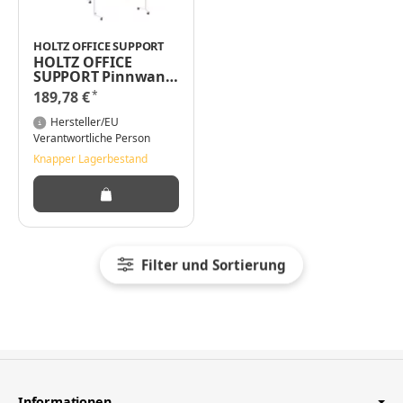
HOLTZ OFFICE SUPPORT
HOLTZ OFFICE
SUPPORT Pinnwand
- 1200 x 1500 mm -
*
189,78 €
doppelseitig
Hersteller/EU
Verantwortliche Person
Knapper Lagerbestand
Filter und Sortierung
Informationen