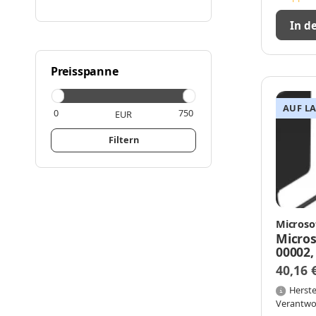
In d
Preisspanne
AUF L
EUR
Filtern
Microso
Micros
00002,
Drinne
40,16 
Micros
Go, S
Herste
Verantwo