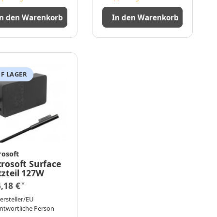
In den Warenkorb
In den Warenkorb
F LAGER
rosoft
rosoft Surface
zteil 127W
4,18 €
*
ersteller/EU
ntwortliche Person