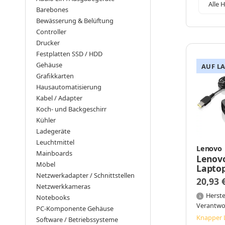
Alle H
Barebones
Bewässerung & Belüftung
Controller
Drucker
Festplatten SSD / HDD
Gehäuse
AUF L
Grafikkarten
Hausautomatisierung
Kabel / Adapter
Koch- und Backgeschirr
Kühler
Ladegeräte
Leuchtmittel
Lenovo
Mainboards
Lenov
Möbel
Laptop
Netzwerkadapter / Schnittstellen
100-24
20,93 
90 W, 
Netzwerkkameras
Carbo
Herste
Notebooks
Verantwo
PC-Komponente Gehäuse
Knapper 
Software / Betriebssysteme