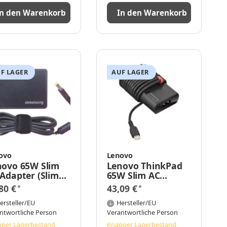
In den Warenkorb
In den Warenkorb
F LAGER
AUF LAGER
ovo
Lenovo
novo 65W Slim
Lenovo ThinkPad
Adapter (Slim
65W Slim AC
) - Netzteil 65 W
Adapter (USB Type-
80 €
43,09 €
*
*
tebook-Modul -
C)
ersteller/EU
Hersteller/EU
ntwortliche Person
Verantwortliche Person
per Lagerbestand
Knapper Lagerbestand