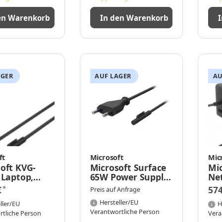
en Warenkorb
In den Warenkorb
AGER
AUF LAGER
AU
ft
Microsoft
Mic
oft KVG-
Microsoft Surface
Mic
 Laptop,
65W Power Supply
Net
n, 24 W,
- Tablet
€
57
*
Preis auf Anfrage
oft, Surface
Hersteller/EU
chwarz
ller/EU
H
Verantwortliche Person
rtliche Person
Vera