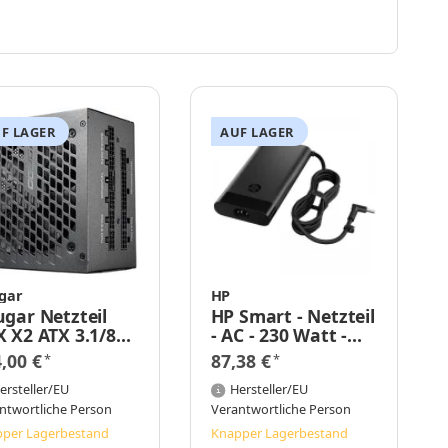
F LAGER
AUF LAGER
gar
HP
gar Netzteil
HP Smart - Netzteil
 X2 ATX 3.1/80
- AC - 230 Watt -
s Gold Modular
Europa
4,00 €
87,38 €
*
*
C-/Server
zteil - ATX
ersteller/EU
Hersteller/EU
ntwortliche Person
Verantwortliche Person
per Lagerbestand
Knapper Lagerbestand