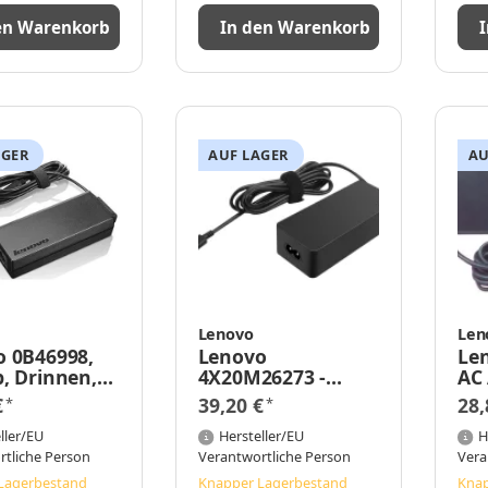
en Warenkorb
In den Warenkorb
AGER
AUF LAGER
AU
Lenovo
Len
o 0B46998,
Lenovo
Le
, Drinnen,
4X20M26273 -
AC 
0 V, 50/60 Hz,
Notebook - Indoor
Tip
€
39,20 €
28,
*
*
ThinkPad X1
- 65 W - Lenovo -
No
n
ller/EU
ThinkPad - USB C
Hersteller/EU
AT
H
rtliche Person
Verantwortliche Person
Vera
Lagerbestand
Knapper Lagerbestand
Knap