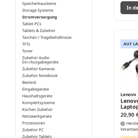
Speicherbausteine
In d
Storage Systeme
Stromversorgung
Tablet-PCs
Tablets & Zubehör
Taschen / Tragebehältnisse
AUF L
TFTs
Toner
Zubehör Audio
Ein-/Ausgabegeräte
Zubehör Kameras
Zubehör Notebook
Besteck
Eingabegeräte
Lenovo
Haushaltsgeräte
Lenov
Komplettsysteme
Laptop
Küchen Zubehör
100-24
20,90 
Netzwerkgeräte
90 W, 
Prozessoren
Carbo
Herste
Verantwo
Zubehör PC
Zubehör Tablets
Knapper 