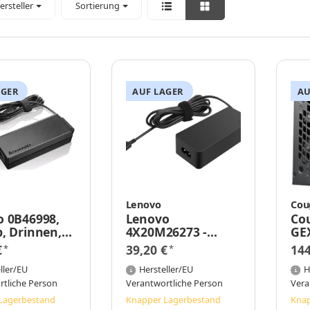
ersteller
Sortierung
AGER
AUF LAGER
AU
Lenovo
Cou
o 0B46998,
Lenovo
Cou
, Drinnen,
4X20M26273 -
GEX
0 V, 50/60 Hz,
Notebook - Indoor
Plu
€
39,20 €
14
*
*
ThinkPad X1
- 65 W - Lenovo -
- P
n
ller/EU
ThinkPad - USB C
Hersteller/EU
Net
H
rtliche Person
Verantwortliche Person
Vera
Lagerbestand
Knapper Lagerbestand
Knap