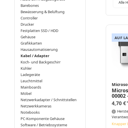
Alle H
Barebones
Bewässerung & Belüftung
Controller
Drucker
Festplatten SSD / HDD
Gehäuse
AUF L
Grafikkarten
Hausautomatisierung
Kabel / Adapter
Koch- und Backgeschirr
Kühler
Ladegeräte
Leuchtmittel
Microso
Mainboards
Micros
Möbel
00002 
Netzwerkadapter / Schnittstellen
Receive
4,70 €
Schwa
Netzwerkkameras
Herste
Notebooks
Verantwo
PC-Komponente Gehäuse
Knapper 
Software / Betriebssysteme