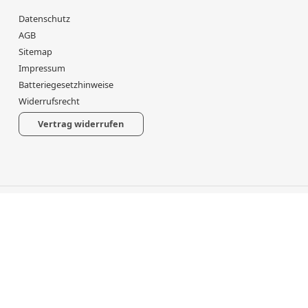
Datenschutz
AGB
Sitemap
Impressum
Batteriegesetzhinweise
Widerrufsrecht
Vertrag widerrufen
*
Alle Preise inkl. gesetzlicher USt., zzgl.
Versand
Powered by
JTL-Shop
Made with
♥
by
eRock Creations