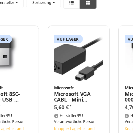
ersteller
Sortierung
AGER
AUF LAGER
AU
ft
Microsoft
Mic
oft 8SC-
Microsoft VGA
Mic
- USB-
CABL - Mini
000
r - 1,9 g -
DisplayPort - VGA
Rec
5,60 €
4,7
*
*
rz
(D-Sub) - Männlich
Sc
ller/EU
- Weiblich - 1.1a -
Hersteller/EU
H
1920 x 1200 Pixel
rtliche Person
Verantwortliche Person
Vera
Lagerbestand
Knapper Lagerbestand
Knap