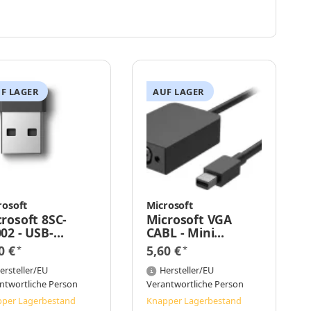
F LAGER
AUF LAGER
rosoft
Microsoft
rosoft 8SC-
Microsoft VGA
02 - USB-
CABL - Mini
eiver - 1,9 g -
DisplayPort - VGA
0 €
5,60 €
*
*
hwarz
(D-Sub) - Männlich
ersteller/EU
- Weiblich - 1.1a -
Hersteller/EU
1920 x 1200 Pixel
ntwortliche Person
Verantwortliche Person
per Lagerbestand
Knapper Lagerbestand