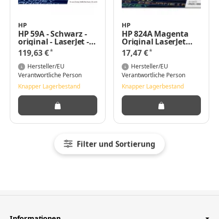
HP
HP
HP 59A - Schwarz -
HP 824A Magenta
original - LaserJet -
Original LaserJet
Tonerpatrone
Tonerkartusche -
*
*
119,63 €
17,47 €
(CF259A)
21000 Seiten -
Magenta - 1 Stück(e)
Hersteller/EU
Hersteller/EU
Verantwortliche Person
Verantwortliche Person
Knapper Lagerbestand
Knapper Lagerbestand
Filter und Sortierung
Informationen