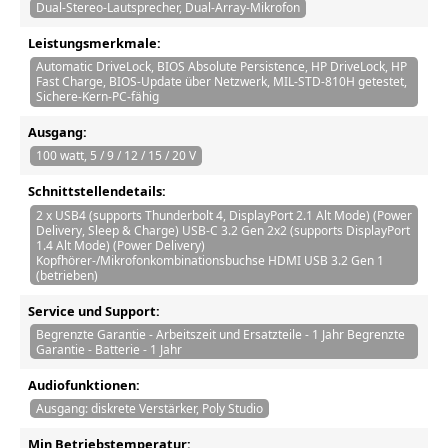
Dual-Stereo-Lautsprecher, Dual-Array-Mikrofon
Leistungsmerkmale:
Automatic DriveLock, BIOS Absolute Persistence, HP DriveLock, HP
Fast Charge, BIOS-Update über Netzwerk, MIL-STD-810H getestet,
Sichere-Kern-PC-fähig
Ausgang:
100 watt, 5 / 9 / 12 / 15 / 20 V
Schnittstellendetails:
2 x USB4 (supports Thunderbolt 4, DisplayPort 2.1 Alt Mode) (Power
Delivery, Sleep & Charge) USB-C 3.2 Gen 2x2 (supports DisplayPort
1.4 Alt Mode) (Power Delivery)
Kopfhörer-/Mikrofonkombinationsbuchse HDMI USB 3.2 Gen 1
(betrieben)
Service und Support:
Begrenzte Garantie - Arbeitszeit und Ersatzteile - 1 Jahr Begrenzte
Garantie - Batterie - 1 Jahr
Audiofunktionen:
Ausgang: diskrete Verstärker, Poly Studio
Min Betriebstemperatur: