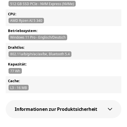
512 GB SSD PCIe - NVM Express (NVMe)
CPU:
AMD Ryzen AI 5 340
Betriebssystem:
Windows 11 Pro - Englisch/Deutsch
Drahtlos:
802.11a/b/g/n/ac/ax/be, Bluetooth 5.4
Kapazität:
77 Wh
Cache:
L3 - 16 MB
Informationen zur Produktsicherheit