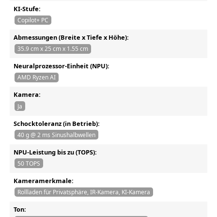
KI-Stufe:
Copilot+ PC
Abmessungen (Breite x Tiefe x Höhe):
35.9 cm x 25 cm x 1.55 cm
Neuralprozessor-Einheit (NPU):
AMD Ryzen AI
Kamera:
Ja
Schocktoleranz (in Betrieb):
40 g @ 2 ms Sinushalbwellen
NPU-Leistung bis zu (TOPS):
50 TOPS
Kameramerkmale:
Rollladen für Privatsphäre, IR-Kamera, KI-Kamera
Ton: