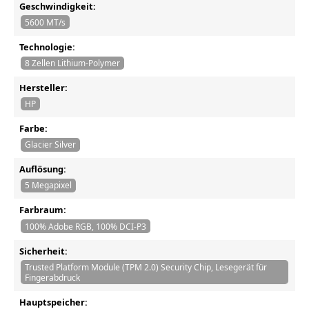
Geschwindigkeit:
5600 MT/s
Technologie:
8 Zellen Lithium-Polymer
Hersteller:
HP
Farbe:
Glacier Silver
Auflösung:
5 Megapixel
Farbraum:
100% Adobe RGB, 100% DCI-P3
Sicherheit:
Trusted Platform Module (TPM 2.0) Security Chip, Lesegerät für
Fingerabdruck
Hauptspeicher: