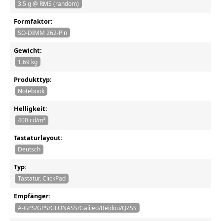
3.5 g @ RMS (random)
Formfaktor:
SO-DIMM 262-Pin
Gewicht:
1.69 kg
Produkttyp:
Notebook
Helligkeit:
400 cd/m²
Tastaturlayout:
Deutsch
Typ:
Tastatur, ClickPad
Empfänger:
A-GPS/GPS/GLONASS/Galileo/Beidou/QZSS