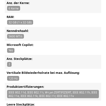
Anz. der Kerne:
6 Kerne
RAM:
32 GB (1 x 32 GB)
Nenndrehzahl:
5600 MT/s
Microsoft Copilot:
Yes
Anz. Steckplätze:
2
Vertikale Bildwiederholrate bei max. Auflösung:
120 Hz
Produktzertifizierungen:
IEEE 802.11d, IEEE 802.11i, W-Lan ZERTIFIZIERT, IEEE 802.11h, IEEE
802.11e, IEEE 802.11k, IEEE 802.11r, IEEE 802.11v
Leere Steckplätze: