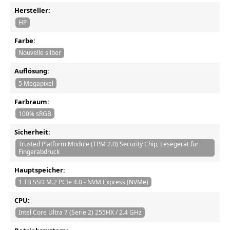
Hersteller:
HP
Farbe:
Nouvelle silber
Auflösung:
5 Megapixel
Farbraum:
100% sRGB
Sicherheit:
Trusted Platform Module (TPM 2.0) Security Chip, Lesegerät für
Fingerabdruck
Hauptspeicher:
1 TB SSD M.2 PCIe 4.0 - NVM Express (NVMe)
CPU:
Intel Core Ultra 7 (Serie 2) 255HX / 2.4 GHz