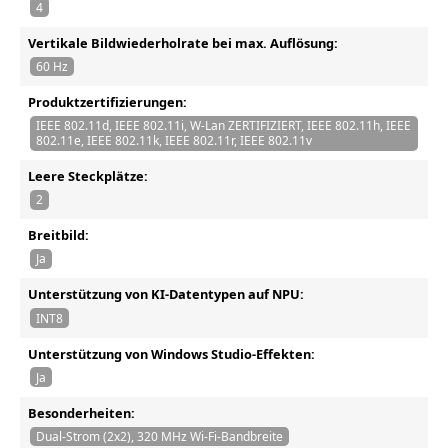
4
Vertikale Bildwiederholrate bei max. Auflösung:
60 Hz
Produktzertifizierungen:
IEEE 802.11d, IEEE 802.11i, W-Lan ZERTIFIZIERT, IEEE 802.11h, IEEE
802.11e, IEEE 802.11k, IEEE 802.11r, IEEE 802.11v
Leere Steckplätze:
2
Breitbild:
Ja
Unterstützung von KI-Datentypen auf NPU:
INT8
Unterstützung von Windows Studio-Effekten:
Ja
Besonderheiten:
Dual-Strom (2x2), 320 MHz Wi-Fi-Bandbreite