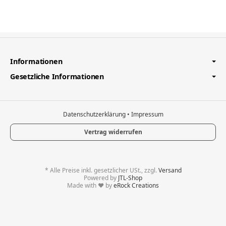
Informationen
Gesetzliche Informationen
Datenschutzerklärung
•
Impressum
Vertrag widerrufen
*
Alle Preise inkl. gesetzlicher USt., zzgl.
Versand
Powered by
JTL-Shop
Made with
♥
by
eRock Creations