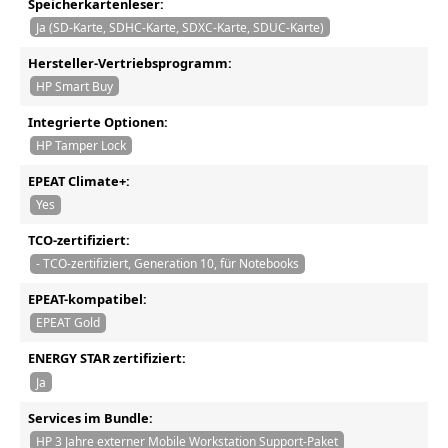
Speicherkartenleser:
Ja (SD-Karte, SDHC-Karte, SDXC-Karte, SDUC-Karte)
Hersteller-Vertriebsprogramm:
HP Smart Buy
Integrierte Optionen:
HP Tamper Lock
EPEAT Climate+:
Yes
TCO-zertifiziert:
- TCO-zertifiziert, Generation 10, für Notebooks
EPEAT-kompatibel:
EPEAT Gold
ENERGY STAR zertifiziert:
Ja
Services im Bundle:
HP 3 Jahre externer Mobile Workstation Support-Paket