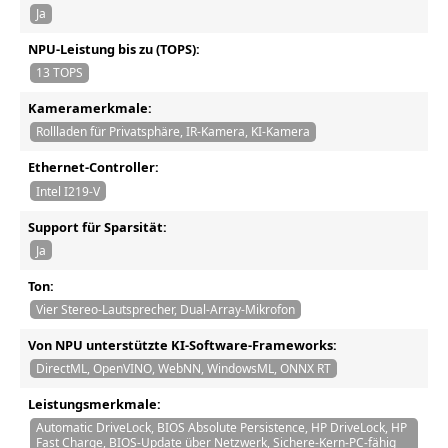
Ja
NPU-Leistung bis zu (TOPS):
13 TOPS
Kameramerkmale:
Rollladen für Privatsphäre, IR-Kamera, KI-Kamera
Ethernet-Controller:
Intel I219-V
Support für Sparsität:
Ja
Ton:
Vier Stereo-Lautsprecher, Dual-Array-Mikrofon
Von NPU unterstützte KI-Software-Frameworks:
DirectML, OpenVINO, WebNN, WindowsML, ONNX RT
Leistungsmerkmale:
Automatic DriveLock, BIOS Absolute Persistence, HP DriveLock, HP
Fast Charge, BIOS-Update über Netzwerk, Sichere-Kern-PC-fähig