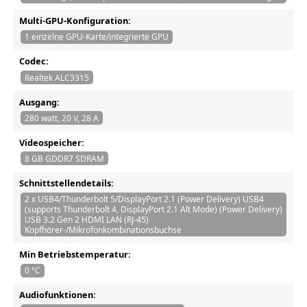
Multi-GPU-Konfiguration:
1 einzelne GPU-Karte/integrierte GPU
Codec:
Realtek ALC3315
Ausgang:
280 watt, 20 V, 28 A
Videospeicher:
8 GB GDDR7 SDRAM
Schnittstellendetails:
2 x USB4/Thunderbolt 5/DisplayPort 2.1 (Power Delivery) USB4
(supports Thunderbolt 4, DisplayPort 2.1 Alt Mode) (Power Delivery)
USB 3.2 Gen 2 HDMI LAN (RJ-45)
Kopfhörer-/Mikrofonkombinationsbuchse
Min Betriebstemperatur:
0 °C
Audiofunktionen: