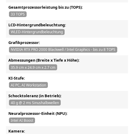
Gesamtprozessorleistung bis zu (TOPS):
33 TOPS
LCD-Hintergrundbeleuchtung:
WLED-Hintergrundbeleuchtung
Grafikprozessor:
NVIDIA RTX PRO 2000 Blackwell / Intel Graphics - bis zu 8 TOPS
Abmessungen (Breite x Tiefe x Höhe):
35.9 cm x 24.9 cm x 2.7 cm
KI-Stufe:
AI PC, AI Workstation
Schocktoleranz (in Betrieb):
40 g @ 2 ms Sinushalbwellen
Neuralprozessor-Einheit (NPU):
Intel AI Boost
Kamera: