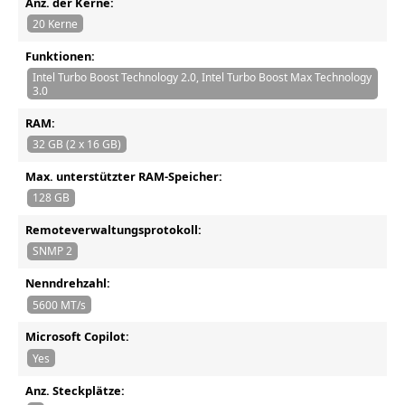
Anz. der Kerne:
20 Kerne
Funktionen:
Intel Turbo Boost Technology 2.0, Intel Turbo Boost Max Technology
3.0
RAM:
32 GB (2 x 16 GB)
Max. unterstützter RAM-Speicher:
128 GB
Remoteverwaltungsprotokoll:
SNMP 2
Nenndrehzahl:
5600 MT/s
Microsoft Copilot:
Yes
Anz. Steckplätze: