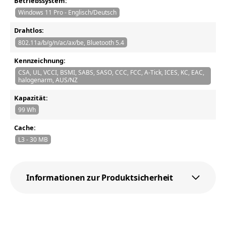
Betriebssystem:
Windows 11 Pro - Englisch/Deutsch
Drahtlos:
802.11a/b/g/n/ac/ax/be, Bluetooth 5.4
Kennzeichnung:
CSA, UL, VCCI, BSMI, SABS, SASO, CCC, FCC, A-Tick, ICES, KC, EAC,
halogenarm, AUS/NZ
Kapazität:
99 Wh
Cache:
L3 - 30 MB
Informationen zur Produktsicherheit