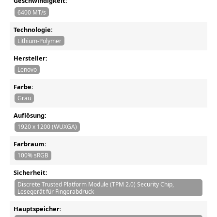
Geschwindigkeit:
6400 MT/s
Technologie:
Lithium-Polymer
Hersteller:
Lenovo
Farbe:
Grau
Auflösung:
1920 x 1200 (WUXGA)
Farbraum:
100% sRGB
Sicherheit:
Discrete Trusted Platform Module (TPM 2.0) Security Chip,
Lesegerät für Fingerabdruck
Hauptspeicher: