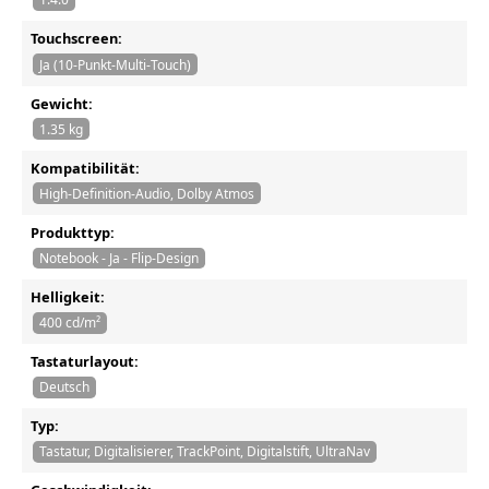
Touchscreen:
Ja (10-Punkt-Multi-Touch)
Gewicht:
1.35 kg
Kompatibilität:
High-Definition-Audio, Dolby Atmos
Produkttyp:
Notebook - Ja - Flip-Design
Helligkeit:
400 cd/m²
Tastaturlayout:
Deutsch
Typ:
Tastatur, Digitalisierer, TrackPoint, Digitalstift, UltraNav