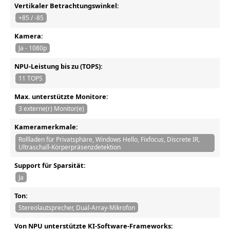
Vertikaler Betrachtungswinkel:
+85 / -85
Kamera:
Ja - 1080p
NPU-Leistung bis zu (TOPS):
11 TOPS
Max. unterstützte Monitore:
3 externe(r) Monitor(e)
Kameramerkmale:
Rollladen für Privatsphäre, Windows Hello, Fixfocus, Discrete IR,
Ultraschall-Körperpräsenzdetektion
Support für Sparsität:
Ja
Ton:
Stereolautsprecher, Dual-Array-Mikrofon
Von NPU unterstützte KI-Software-Frameworks: