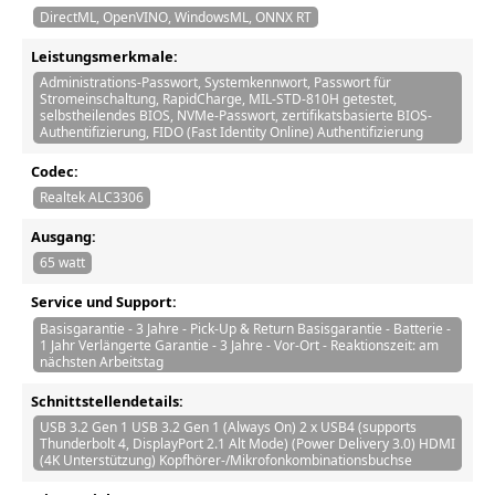
DirectML, OpenVINO, WindowsML, ONNX RT
Leistungsmerkmale:
Administrations-Passwort, Systemkennwort, Passwort für
Stromeinschaltung, RapidCharge, MIL-STD-810H getestet,
selbstheilendes BIOS, NVMe-Passwort, zertifikatsbasierte BIOS-
Authentifizierung, FIDO (Fast Identity Online) Authentifizierung
Codec:
Realtek ALC3306
Ausgang:
65 watt
Service und Support:
Basisgarantie - 3 Jahre - Pick-Up & Return Basisgarantie - Batterie -
1 Jahr Verlängerte Garantie - 3 Jahre - Vor-Ort - Reaktionszeit: am
nächsten Arbeitstag
Schnittstellendetails:
USB 3.2 Gen 1 USB 3.2 Gen 1 (Always On) 2 x USB4 (supports
Thunderbolt 4, DisplayPort 2.1 Alt Mode) (Power Delivery 3.0) HDMI
(4K Unterstützung) Kopfhörer-/Mikrofonkombinationsbuchse