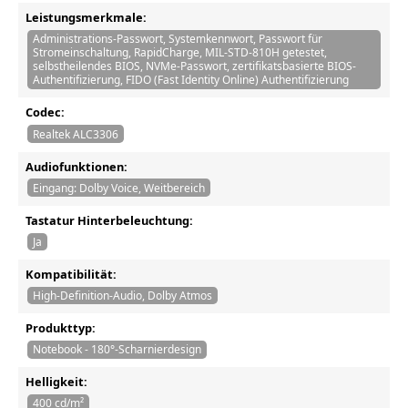
Leistungsmerkmale:
Administrations-Passwort, Systemkennwort, Passwort für
Stromeinschaltung, RapidCharge, MIL-STD-810H getestet,
selbstheilendes BIOS, NVMe-Passwort, zertifikatsbasierte BIOS-
Authentifizierung, FIDO (Fast Identity Online) Authentifizierung
Codec:
Realtek ALC3306
Audiofunktionen:
Eingang: Dolby Voice, Weitbereich
Tastatur Hinterbeleuchtung:
Ja
Kompatibilität:
High-Definition-Audio, Dolby Atmos
Produkttyp:
Notebook - 180°-Scharnierdesign
Helligkeit:
400 cd/m²