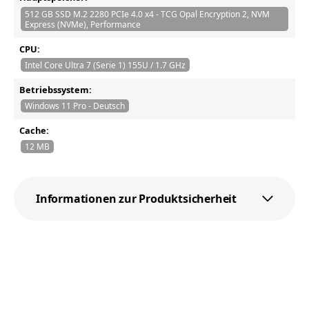
512 GB SSD M.2 2280 PCIe 4.0 x4 - TCG Opal Encryption 2, NVM
Express (NVMe), Performance
CPU:
Intel Core Ultra 7 (Serie 1) 155U / 1.7 GHz
Betriebssystem:
Windows 11 Pro - Deutsch
Cache:
12 MB
Informationen zur Produktsicherheit