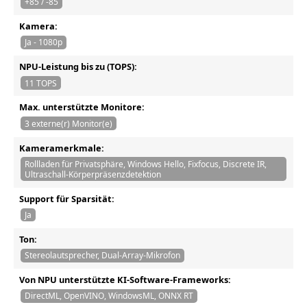
+85 / -85
Kamera:
Ja - 1080p
NPU-Leistung bis zu (TOPS):
11 TOPS
Max. unterstützte Monitore:
3 externe(r) Monitor(e)
Kameramerkmale:
Rollladen für Privatsphäre, Windows Hello, Fixfocus, Discrete IR,
Ultraschall-Körperpräsenzdetektion
Support für Sparsität:
Ja
Ton:
Stereolautsprecher, Dual-Array-Mikrofon
Von NPU unterstützte KI-Software-Frameworks:
DirectML, OpenVINO, WindowsML, ONNX RT