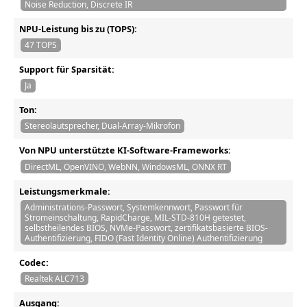
Noise Reduction, Discrete IR
NPU-Leistung bis zu (TOPS):
47 TOPS
Support für Sparsität:
Ja
Ton:
Stereolautsprecher, Dual-Array-Mikrofon
Von NPU unterstützte KI-Software-Frameworks:
DirectML, OpenVINO, WebNN, WindowsML, ONNX RT
Leistungsmerkmale:
Administrations-Passwort, Systemkennwort, Passwort für
Stromeinschaltung, RapidCharge, MIL-STD-810H getestet,
selbstheilendes BIOS, NVMe-Passwort, zertifikatsbasierte BIOS-
Authentifizierung, FIDO (Fast Identity Online) Authentifizierung
Codec:
Realtek ALC713
Ausgang: