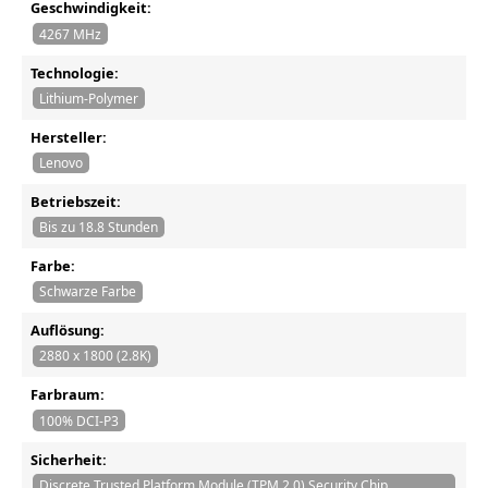
Geschwindigkeit:
4267 MHz
Technologie:
Lithium-Polymer
Hersteller:
Lenovo
Betriebszeit:
Bis zu 18.8 Stunden
Farbe:
Schwarze Farbe
Auflösung:
2880 x 1800 (2.8K)
Farbraum:
100% DCI-P3
Sicherheit:
Discrete Trusted Platform Module (TPM 2.0) Security Chip,