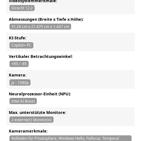
Videosystemmerkmale:
DirectX 12.2
Abmessungen (Breite x Tiefe x Höhe):
31.28 cm x 21.475 cm x 1.437 cm
KI-Stufe:
Copilot+ PC
Vertikaler Betrachtungswinkel:
+85 / -85
Kamera:
Ja - 1080p
Neuralprozessor-Einheit (NPU):
Intel AI Boost
Max. unterstützte Monitore:
2 externe(r) Monitor(e)
Kameramerkmale:
Rollladen für Privatsphäre, Windows Hello, Fixfocus, Temporal