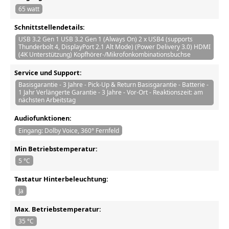
65 watt
Schnittstellendetails:
USB 3.2 Gen 1 USB 3.2 Gen 1 (Always On) 2 x USB4 (supports
Thunderbolt 4, DisplayPort 2.1 Alt Mode) (Power Delivery 3.0) HDMI
(4K Unterstützung) Kopfhörer-/Mikrofonkombinationsbuchse
Service und Support:
Basisgarantie - 3 Jahre - Pick-Up & Return Basisgarantie - Batterie -
1 Jahr Verlängerte Garantie - 3 Jahre - Vor-Ort - Reaktionszeit: am
nächsten Arbeitstag
Audiofunktionen:
Eingang: Dolby Voice, 360° Fernfeld
Min Betriebstemperatur:
5 °C
Tastatur Hinterbeleuchtung:
Ja
Max. Betriebstemperatur:
35 °C