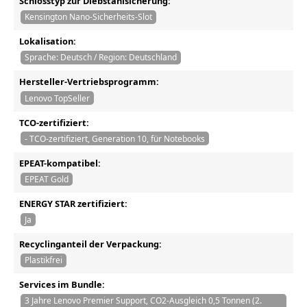
Schlosstyp zur Diebstahlsicherung:
Kensington Nano-Sicherheits-Slot
Lokalisation:
Sprache: Deutsch / Region: Deutschland
Hersteller-Vertriebsprogramm:
Lenovo TopSeller
TCO-zertifiziert:
- TCO-zertifiziert, Generation 10, für Notebooks
EPEAT-kompatibel:
EPEAT Gold
ENERGY STAR zertifiziert:
Ja
Recyclinganteil der Verpackung:
Plastikfrei
Services im Bundle:
3 Jahre Lenovo Premier Support, CO2-Ausgleich 0,5 Tonnen (2.