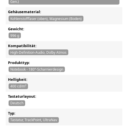
Gen.)
Gehäusematerial:
Kohlenstofffaser (oben), Magnesium (Boden)
Gewicht:
996 g
Kompatibilität:
High-Definition-Audio, Dolby Atmos
Produkttyp:
Notebook - 180°-Scharnierdesign
Helligkeit:
400 cd/m²
Tastaturlayout:
Deutsch
Typ:
Tastatur, TrackPoint, UltraNav