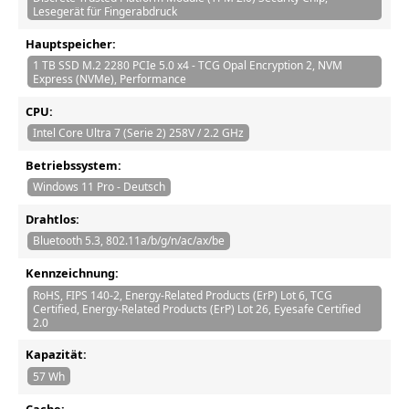
Lesegerät für Fingerabdruck
Hauptspeicher:
1 TB SSD M.2 2280 PCIe 5.0 x4 - TCG Opal Encryption 2, NVM
Express (NVMe), Performance
CPU:
Intel Core Ultra 7 (Serie 2) 258V / 2.2 GHz
Betriebssystem:
Windows 11 Pro - Deutsch
Drahtlos:
Bluetooth 5.3, 802.11a/b/g/n/ac/ax/be
Kennzeichnung:
RoHS, FIPS 140-2, Energy-Related Products (ErP) Lot 6, TCG
Certified, Energy-Related Products (ErP) Lot 26, Eyesafe Certified
2.0
Kapazität:
57 Wh
Cache: