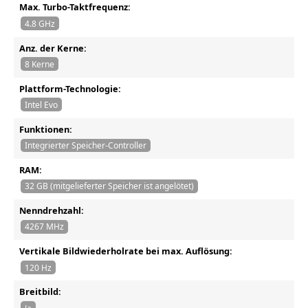
Max. Turbo-Taktfrequenz:
4.8 GHz
Anz. der Kerne:
8 Kerne
Plattform-Technologie:
Intel Evo
Funktionen:
Integrierter Speicher-Controller
RAM:
32 GB (mitgelieferter Speicher ist angelötet)
Nenndrehzahl:
4267 MHz
Vertikale Bildwiederholrate bei max. Auflösung:
120 Hz
Breitbild: