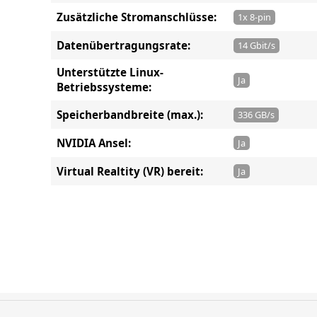
Zusätzliche Stromanschlüsse:
1x 8-pin
Datenübertragungsrate:
14 Gbit/s
Unterstützte Linux-
Ja
Betriebssysteme:
Speicherbandbreite (max.):
336 GB/s
NVIDIA Ansel:
Ja
Virtual Realtity (VR) bereit:
Ja