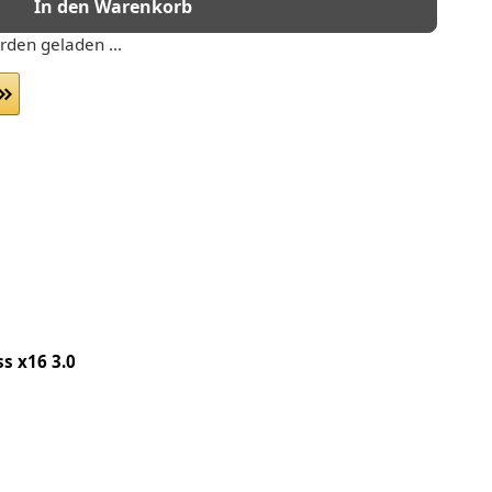
In den Warenkorb
den geladen ...
ss x16 3.0