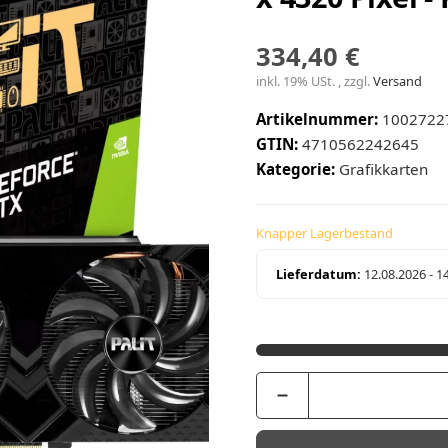
334,40 €
inkl. 19% USt. , zzgl.
Versand
Artikelnummer:
1002722
GTIN:
4710562242645
Kategorie:
Grafikkarten
Knapper Lagerbestand
Lieferdatum:
12.08.2026 - 1