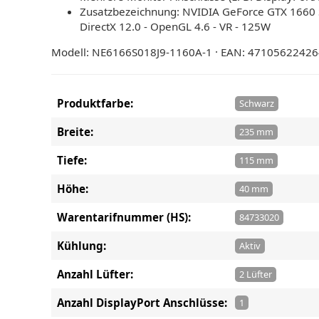
Zusatzbezeichnung: NVIDIA GeForce GTX 1660 SUP
DirectX 12.0 - OpenGL 4.6 - VR - 125W
Modell: NE6166S018J9-1160A-1 · EAN: 4710562242
Produktfarbe:
Schwarz
Breite:
235 mm
Tiefe:
115 mm
Höhe:
40 mm
Warentarifnummer (HS):
84733020
Kühlung:
Aktiv
Anzahl Lüfter:
2 Lüfter
Anzahl DisplayPort Anschlüsse:
1