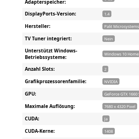
Adapterspeicher:
DisplayPorts-Version:
1.4
Hersteller:
Palit Microsystems
TV Tuner integriert:
Nein
Unterstützt Windows-
Windows 10 Home,
Betriebssysteme:
Anzahl Slots:
2
Grafikprozessorenfamilie:
NVIDIA
GPU:
GeForce GTX 1660
Maximale Auflösung:
7680 x 4320 Pixel
CUDA:
Ja
CUDA-Kerne:
1408