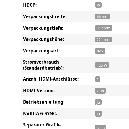
HDCP:
Ja
Verpackungsbreite:
66 mm
Verpackungstiefe:
342 mm
Verpackungshöhe:
221 mm
Verpackungsart:
Box
Stromverbrauch
125 W
(Standardbetrieb):
Anzahl HDMI-Anschlüsse:
1
HDMI-Version:
2.0b
Betriebsanleitung:
Ja
NVIDIA G-SYNC:
Ja
Separater Grafik-
6 GB