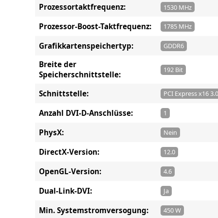
Prozessortaktfrequenz:
1530 MHz
Prozessor-Boost-Taktfrequenz:
1785 MHz
Grafikkartenspeichertyp:
GDDR6
Breite der
192 Bit
Speicherschnittstelle:
Schnittstelle:
PCI Express x16 3.
Anzahl DVI-D-Anschlüsse:
1
PhysX:
Nein
DirectX-Version:
12.0
OpenGL-Version:
4.6
Dual-Link-DVI:
Ja
Min. Systemstromversogung:
450 W