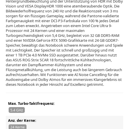
Hintergrundbeleuchtung und der Unterstützung von HDR mit Dolby
Vision und VESA DisplayHDR 1000 eine atemberaubende Optik. Die
Bildwiederholfrequenz von 240 Hz und die Reaktionszeit von 3 ms
sorgen für ein flüssiges Gameplay, während die Pantone-validierte
Farbgenauigkeit mit einer DCI-P3-Farbskala von 100 % jedes Detail
zum Leben erweckt. Angetrieben von einem Intel Core Ultra 9-
Prozessor mit 24 Kernen und einer maximalen
Turbogeschwindigkeit von 5,4 GHz, begleitet von 32 GB DDR5-RAM
und einer NVIDIA GeForce RTX 5090-Grafikkarte mit 24 GB GDDR7-
Speicher, bewältigt das Notebook schwere Anwendungen und Spiele
mit Leichtigkeit. Der Speicher ist schnell und großzügig und mit
einer 1 TB PCIe 4.0 NVMe SSD ausgestattet. Darüber hinaus nutzt
das ASUS ROG Strix SCAR 18 fortschrittliche Kühltechnologien,
darunter ein Dampfkammer-Kühlsystem und eine
Flüssigmetallkühlung, um die Leistung auch bei längerem Gebrauch
aufrechtzuerhalten. Mit Funktionen wie AI Noise Cancelling für die
Audioeingabe und Dolby Atmos für ein immersives Klangerlebnis ist
dieses Notebook in jeder Hinsicht auf Exzellenz getrimmt.
Max. Turbo-Taktfrequenz:
5.4 GHz
Anz. der Kerne:
24 Kerne