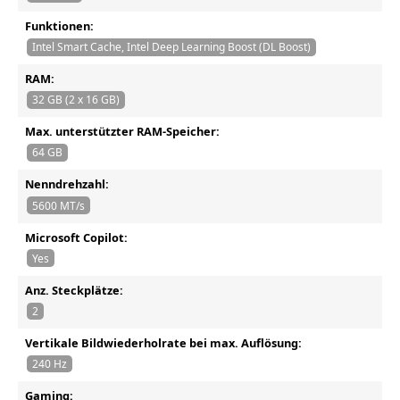
Funktionen:
Intel Smart Cache, Intel Deep Learning Boost (DL Boost)
RAM:
32 GB (2 x 16 GB)
Max. unterstützter RAM-Speicher:
64 GB
Nenndrehzahl:
5600 MT/s
Microsoft Copilot:
Yes
Anz. Steckplätze:
2
Vertikale Bildwiederholrate bei max. Auflösung:
240 Hz
Gaming: