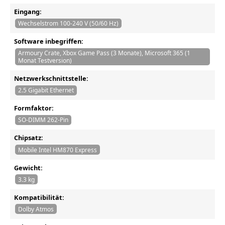
Eingang:
Wechselstrom 100-240 V (50/60 Hz)
Software inbegriffen:
Armoury Crate, Xbox Game Pass (3 Monate), Microsoft 365 (1
Monat Testversion)
Netzwerkschnittstelle:
2.5 Gigabit Ethernet
Formfaktor:
SO-DIMM 262-Pin
Chipsatz:
Mobile Intel HM870 Express
Gewicht:
3.3 kg
Kompatibilität:
Dolby Atmos