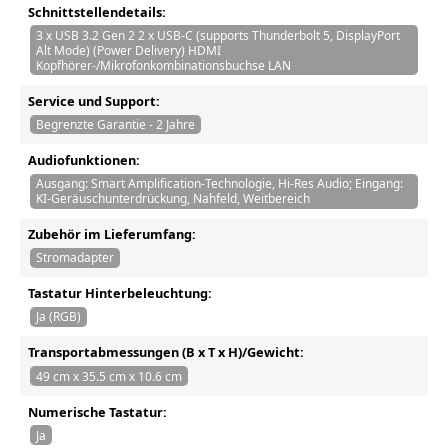
Schnittstellendetails:
3 x USB 3.2 Gen 2 2 x USB-C (supports Thunderbolt 5, DisplayPort
Alt Mode) (Power Delivery) HDMI
Kopfhörer-/Mikrofonkombinationsbuchse LAN
Service und Support:
Begrenzte Garantie - 2 Jahre
Audiofunktionen:
Ausgang: Smart Amplification-Technologie, Hi-Res Audio; Eingang:
KI-Geräuschunterdrückung, Nahfeld, Weitbereich
Zubehör im Lieferumfang:
Stromadapter
Tastatur Hinterbeleuchtung:
Ja (RGB)
Transportabmessungen (B x T x H)/Gewicht:
49 cm x 35.5 cm x 10.6 cm
Numerische Tastatur:
Ja