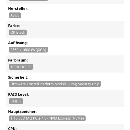
Hersteller:
ASUS
Farbe:
Off Black
Auflösung:
2560 x 1600 (WQXGA)
Farbraum:
100% DCI-P3
Sicherheit:
Firmware Trusted Platform Module (TPM) Security Chip
RAID Level:
RAID 0
Hauptspeicher:
1 TB SSD M.2 PCIe 4.0 - NVM Express (NVMe)
CPU: