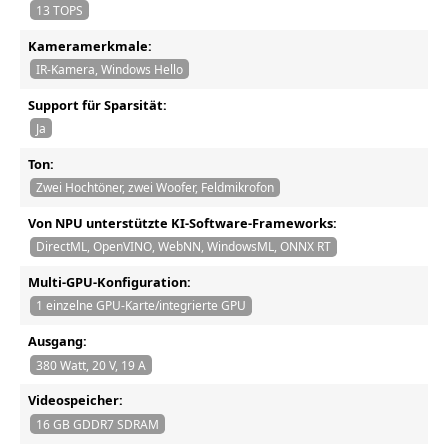
13 TOPS
Kameramerkmale:
IR-Kamera, Windows Hello
Support für Sparsität:
Ja
Ton:
Zwei Hochtöner, zwei Woofer, Feldmikrofon
Von NPU unterstützte KI-Software-Frameworks:
DirectML, OpenVINO, WebNN, WindowsML, ONNX RT
Multi-GPU-Konfiguration:
1 einzelne GPU-Karte/integrierte GPU
Ausgang:
380 Watt, 20 V, 19 A
Videospeicher:
16 GB GDDR7 SDRAM