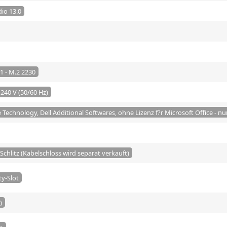
io 13.0
11 - M.2 2230
240 V (50/60 Hz)
 Technology, Dell Additional Softwares, ohne Lizenz f?r Microsoft Office - nu
Schlitz (Kabelschloss wird separat verkauft)
ty-Slot
)