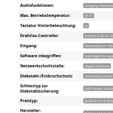
Audiofunktionen:
Ausgang: MaxxAud
Max. Betriebstemperatur:
35 ?C
Tastatur Hinterbeleuchtung:
Ja
Drahtlos-Controller:
Intel Wi-Fi 6E AX 2
Eingang:
Wechselstrom 100-
Software inbegriffen:
Intel Rapid Storage
Netzwerkschnittstelle:
Gigabit Ethernet
Diebstahl-/Einbruchschutz:
Sicherheitsschloss-
Schlosstyp zur
Keilf?rmiger Securi
Diebstahlsicherung:
Preistyp:
Build To Stock (BTS
Hersteller-