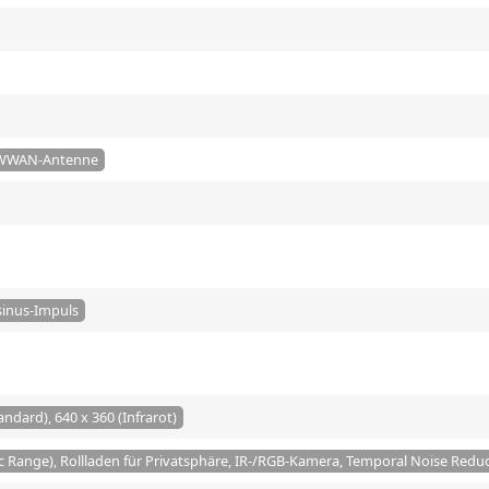
, WWAN-Antenne
sinus-Impuls
andard), 640 x 360 (Infrarot)
Range), Rollladen für Privatsphäre, IR-/RGB-Kamera, Temporal Noise Reduct