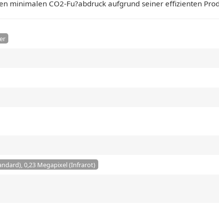
inen minimalen CO2-Fu?abdruck aufgrund seiner effizienten Prod
er
andard), 0,23 Megapixel (Infrarot)