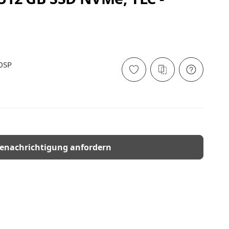
)
0SP
enachrichtigung anfordern