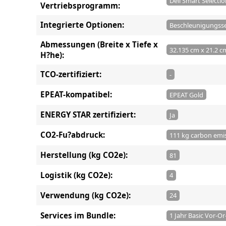
Dell Smart Selecti
Vertriebsprogramm:
Integrierte Optionen:
Beschleunigungss
Abmessungen (Breite x Tiefe x
32.135 cm x 21.2 c
H?he):
TCO-zertifiziert:
-
EPEAT-kompatibel:
EPEAT Gold
ENERGY STAR zertifiziert:
Ja
CO2-Fu?abdruck:
111 kg carbon emi
Herstellung (kg CO2e):
81
Logistik (kg CO2e):
4
Verwendung (kg CO2e):
24
Services im Bundle:
1 Jahr Basic Vor-O