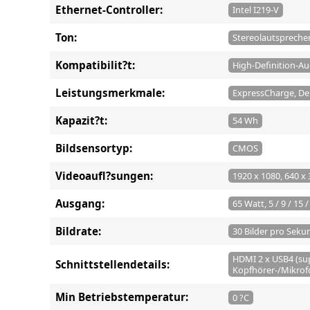
Ethernet-Controller:
Intel I219-V
Ton:
Stereolautsprecher
Kompatibilit?t:
High-Definition-Au
Leistungsmerkmale:
ExpressCharge, Del
Kapazit?t:
54 Wh
Bildsensortyp:
CMOS
Videoaufl?sungen:
1920 x 1080, 640 x
Ausgang:
65 Watt, 5 / 9 / 15 /
Bildrate:
30 Bilder pro Seku
HDMI 2 x USB4 (sup
Schnittstellendetails:
Kopfhörer-/Mikro
Min Betriebstemperatur:
0 ?C