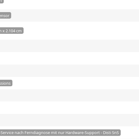
on
ensor
m x 2.104 cm
ssions
r-Service nach Ferndiagnose mit nur Hardware-Support - Disti SnS