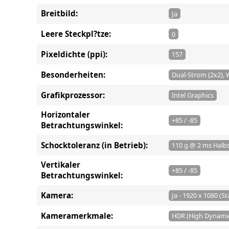
Breitbild:
Ja
Leere Steckpl?tze:
0
Pixeldichte (ppi):
157
Besonderheiten:
Dual-Strom (2x2)
Grafikprozessor:
Intel Graphics
Horizontaler
+85 / -85
Betrachtungswinkel:
Schocktoleranz (in Betrieb):
110 g @ 2 ms Halb
Vertikaler
+85 / -85
Betrachtungswinkel:
Kamera:
Ja - 1920 x 1080 (St
Kameramerkmale:
HDR (High Dynamic 