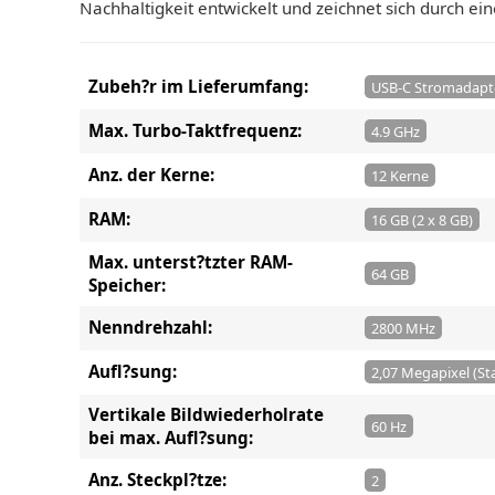
Nachhaltigkeit entwickelt und zeichnet sich durch e
Zubeh?r im Lieferumfang:
USB-C Stromadapt
Max. Turbo-Taktfrequenz:
4.9 GHz
Anz. der Kerne:
12 Kerne
RAM:
16 GB (2 x 8 GB)
Max. unterst?tzter RAM-
64 GB
Speicher:
Nenndrehzahl:
2800 MHz
Aufl?sung:
2,07 Megapixel (St
Vertikale Bildwiederholrate
60 Hz
bei max. Aufl?sung:
Anz. Steckpl?tze:
2