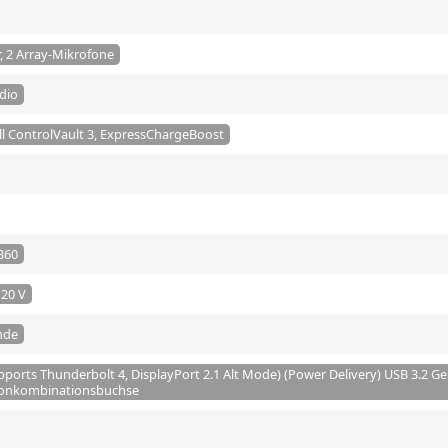
, 2 Array-Mikrofone
dio
l ControlVault 3, ExpressChargeBoost
 360
 20 V
nde
ports Thunderbolt 4, DisplayPort 2.1 Alt Mode) (Power Delivery) USB 3.2 G
fonkombinationsbuchse