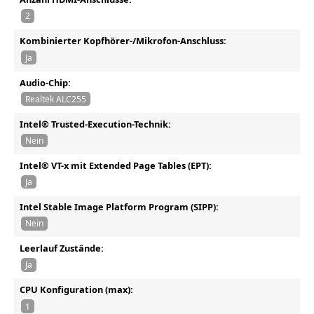
2
Kombinierter Kopfhörer-/Mikrofon-Anschluss:
Ja
Audio-Chip:
Realtek ALC255
Intel® Trusted-Execution-Technik:
Nein
Intel® VT-x mit Extended Page Tables (EPT):
Ja
Intel Stable Image Platform Program (SIPP):
Nein
Leerlauf Zustände:
Ja
CPU Konfiguration (max):
1