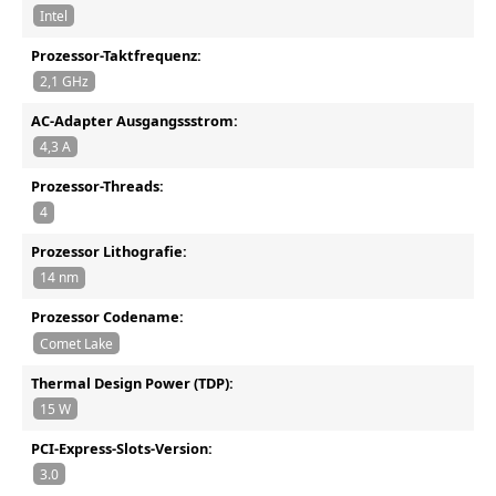
Intel
Prozessor-Taktfrequenz:
2,1 GHz
AC-Adapter Ausgangssstrom:
4,3 A
Prozessor-Threads:
4
Prozessor Lithografie:
14 nm
Prozessor Codename:
Comet Lake
Thermal Design Power (TDP):
15 W
PCI-Express-Slots-Version:
3.0