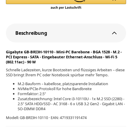
Beschreibung
Gigabyte GB-BRI3H-10110 - Mini-PC Barebone - BGA 1528 - M.2 -
PCI Express - SATA - Eingebauter Ethernet-Anschluss - Wi-Fi 5
(802.11ac) - 90 W
Schnelle Ladezeiten, kurze Bootzeiten und flüssiges Arbeiten – diese
SSD bringt Ihrem PC oder Notebook spürbar mehr Tempo.
M.2-Bauform – kabellose, platzsparende Installation
NVMe/PCIe-Protokoll für hohe Bandbreite
Formfaktor: 2.5"
Zusatzbezeichnung: Intel Core i3-10110U - 1x M.2 SSD (2280) -
2.5" SATA HDD/SSD - AC 3168 - 6 x USB 3.2 Gen2 - Gigabit LAN -
SO-DIMM DDR4
Modell: GB-BRI3H-10110 · EAN: 4719331191474