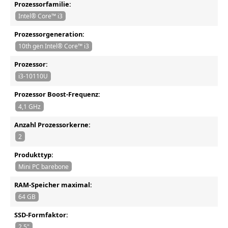
Prozessorfamilie:
Intel® Core™ i3
Prozessorgeneration:
10th gen Intel® Core™ i3
Prozessor:
i3-10110U
Prozessor Boost-Frequenz:
4,1 GHz
Anzahl Prozessorkerne:
2
Produkttyp:
Mini PC barebone
RAM-Speicher maximal:
64 GB
SSD-Formfaktor:
2.5"