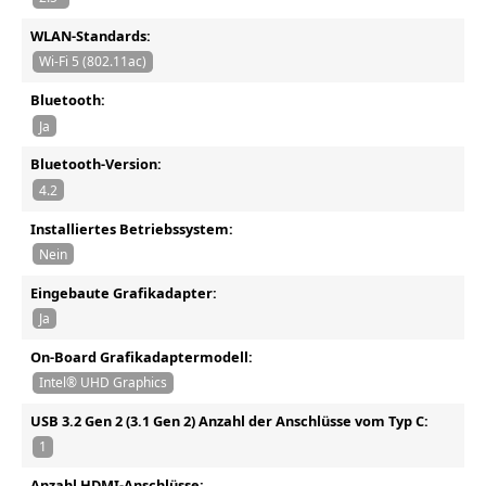
WLAN-Standards:
Wi-Fi 5 (802.11ac)
Bluetooth:
Ja
Bluetooth-Version:
4.2
Installiertes Betriebssystem:
Nein
Eingebaute Grafikadapter:
Ja
On-Board Grafikadaptermodell:
Intel® UHD Graphics
USB 3.2 Gen 2 (3.1 Gen 2) Anzahl der Anschlüsse vom Typ C:
1
Anzahl HDMI-Anschlüsse: