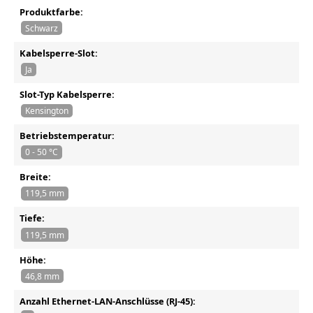
Produktfarbe:
Schwarz
Kabelsperre-Slot:
Ja
Slot-Typ Kabelsperre:
Kensington
Betriebstemperatur:
0 - 50 °C
Breite:
119,5 mm
Tiefe:
119,5 mm
Höhe:
46,8 mm
Anzahl Ethernet-LAN-Anschlüsse (RJ-45):