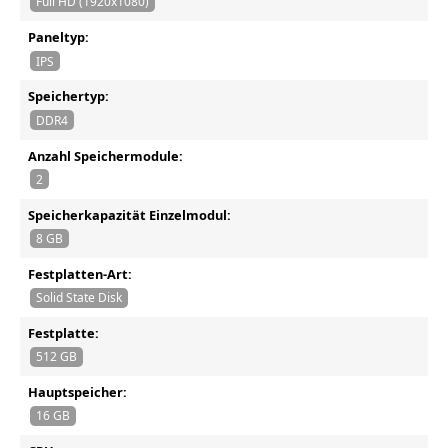
Full HD (1920x1080)
Paneltyp:
IPS
Speichertyp:
DDR4
Anzahl Speichermodule:
2
Speicherkapazität Einzelmodul:
8 GB
Festplatten-Art:
Solid State Disk
Festplatte:
512 GB
Hauptspeicher:
16 GB