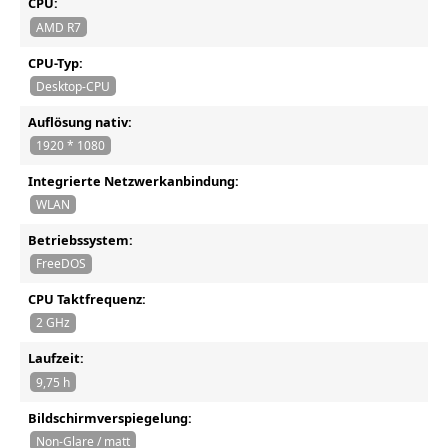
CPU:
AMD R7
CPU-Typ:
Desktop-CPU
Auflösung nativ:
1920 * 1080
Integrierte Netzwerkanbindung:
WLAN
Betriebssystem:
FreeDOS
CPU Taktfrequenz:
2 GHz
Laufzeit:
9,75 h
Bildschirmverspiegelung:
Non-Glare / matt