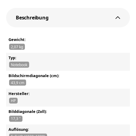
Beschreibung
Gewicht:
2,07 kg
Typ:
Notebook
Bildschirmdiagonale (cm):
43,9 cm
Hersteller:
HP
Bilddiagonale (Zoll):
17,3 "
Auflösung: