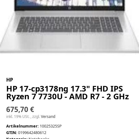
HP
HP 17-cp3178ng 17.3" FHD IPS
Ryzen 7 7730U - AMD R7 - 2 GHz
675,70 €
inkl. 19% USt. , zzgl.
Versand
Artikelnummer:
10025325SP
GTIN:
0199642480612