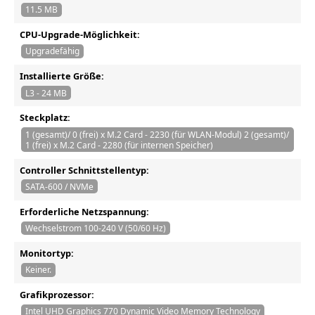
11.5 MB
CPU-Upgrade-Möglichkeit:
Upgradefähig
Installierte Größe:
L3 - 24 MB
Steckplatz:
1 (gesamt)/ 0 (frei) x M.2 Card - 2230 (für WLAN-Modul) 2 (gesamt)/
1 (frei) x M.2 Card - 2280 (für internen Speicher)
Controller Schnittstellentyp:
SATA-600 / NVMe
Erforderliche Netzspannung:
Wechselstrom 100-240 V (50/60 Hz)
Monitortyp:
Keiner.
Grafikprozessor:
Intel UHD Graphics 770 Dynamic Video Memory Technology