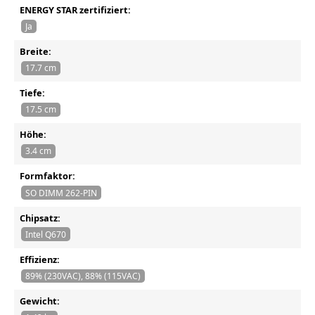
ENERGY STAR zertifiziert:
Ja
Breite:
17.7 cm
Tiefe:
17.5 cm
Höhe:
3.4 cm
Formfaktor:
SO DIMM 262-PIN
Chipsatz:
Intel Q670
Effizienz:
89% (230VAC), 88% (115VAC)
Gewicht: