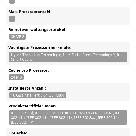
1
Max. Prozessoranzahl:
1
Remoteverwaltungsprotokoll:
SNMP 2
Wichtigste Prozessormerkmale:
Hyper-Threading-Technologie, Intel Turbo Boost Technology 2, Intel
Smart Cache
Cache pro Prozessor:
24 MB
Installierte Anzahl:
16 GB (installiert) / 64 GB (Max)
Produktzertifizierungen:
IEEE 802.11d, IEEE 802.1x, IEEE 802.11i, W-Lan ZERTIFIZIERT, IEEE
802.11h, IEEE 802.11e, IEEE 802.11k, IEEE 802.3az, IEEE 802.11r,
IEEE 802.11v
L2-Cache: