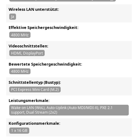
Wireless LAN unterstützt:
Ja
Effektive Speichergeschwindigkeit:
4800 MHz
Videoschnittstellen:
HDMI, DisplayPort
Bewertete Speichergeschwindigkeit:
4800 MHz
Schnittstellentyp (Bustyp):
PCI Express Mini Card (M.2)
Leistungsmerkmale:
Wake on LAN (WoL), Auto-Uplink (Auto MDI/MDI-X), PXE 2.1
support, Dual Stream (2x2)
Konfigurationsmerkmale:
1 x 16 GB