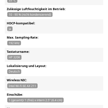
35 °C
Zulässige Luftfeuchtigkeit im Betrieb:
10 - 90 % (nicht-kondensierend)
HDCP-kompatibel:
Ja
Max. Sampling-Rate:
192 kHz
Tastaturname:
HP 320K
Lokalisierung und Layout:
Deutsch
Wireless NIC:
Intel Wi-Fi 6E AX 211
Einschübe:
1 (gesamt)/ 1 (frei) x intern 2.5" (6.4 cm)