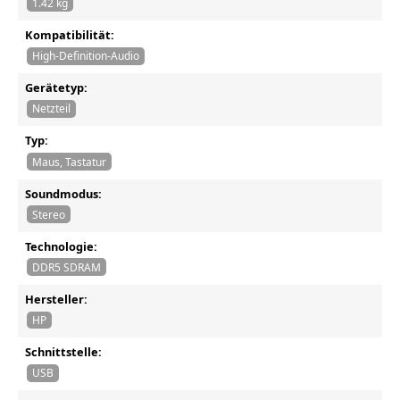
1.42 kg
Kompatibilität:
High-Definition-Audio
Gerätetyp:
Netzteil
Typ:
Maus, Tastatur
Soundmodus:
Stereo
Technologie:
DDR5 SDRAM
Hersteller:
HP
Schnittstelle:
USB