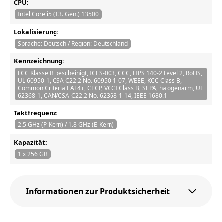
CPU:
Intel Core i5 (13. Gen.) 13500
Lokalisierung:
Sprache: Deutsch / Region: Deutschland
Kennzeichnung:
FCC Klasse B bescheinigt, ICES-003, CCC, FIPS 140-2 Level 2, RoHS,
UL 60950-1, CSA C22.2 No. 60950-1-07, WEEE, KCC Class B,
Common Criteria EAL4+, CECP, VCCI Class B, SEPA, halogenarm, UL
62368-1, CAN/CSA-C22.2 No. 62368-1-14, IEEE 1680.1
Taktfrequenz:
2.5 GHz (P-Kern) / 1.8 GHz (E-Kern)
Kapazität:
1 x 256 GB
Informationen zur Produktsicherheit