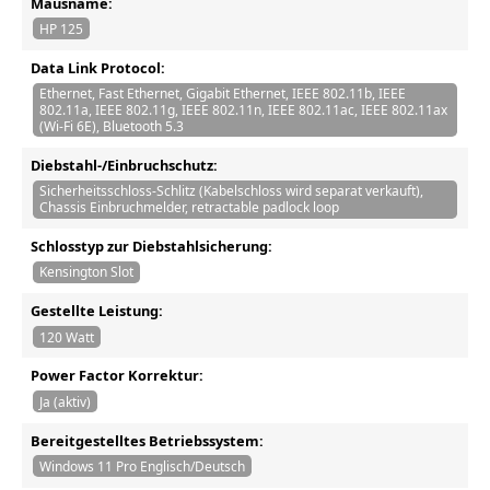
Mausname:
HP 125
Data Link Protocol:
Ethernet, Fast Ethernet, Gigabit Ethernet, IEEE 802.11b, IEEE
802.11a, IEEE 802.11g, IEEE 802.11n, IEEE 802.11ac, IEEE 802.11ax
(Wi-Fi 6E), Bluetooth 5.3
Diebstahl-/Einbruchschutz:
Sicherheitsschloss-Schlitz (Kabelschloss wird separat verkauft),
Chassis Einbruchmelder, retractable padlock loop
Schlosstyp zur Diebstahlsicherung:
Kensington Slot
Gestellte Leistung:
120 Watt
Power Factor Korrektur:
Ja (aktiv)
Bereitgestelltes Betriebssystem:
Windows 11 Pro Englisch/Deutsch