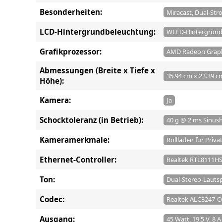
Besonderheiten:
Miracast, Dual-Str
LCD-Hintergrundbeleuchtung:
WLED-Hintergrund
Grafikprozessor:
AMD Radeon Graph
Abmessungen (Breite x Tiefe x
35.94 cm x 23.39 c
Höhe):
Kamera:
Ja
Schocktoleranz (in Betrieb):
40 g @ 2 ms Sinus
Kameramerkmale:
Rollladen für Priv
Ethernet-Controller:
Realtek RTL8111H
Ton:
Dual-Stereo-Lautsp
Codec:
Realtek ALC3247-
Ausgang:
45 Watt, 19.5 V, 8 A