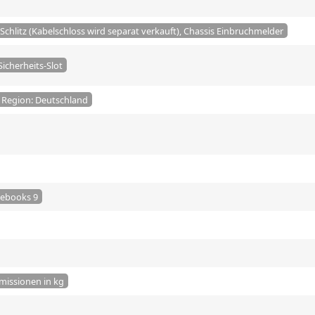
-Schlitz (Kabelschloss wird separat verkauft), Chassis Einbruchmelder
icherheits-Slot
/ Region: Deutschland
tebooks 9
missionen in kg