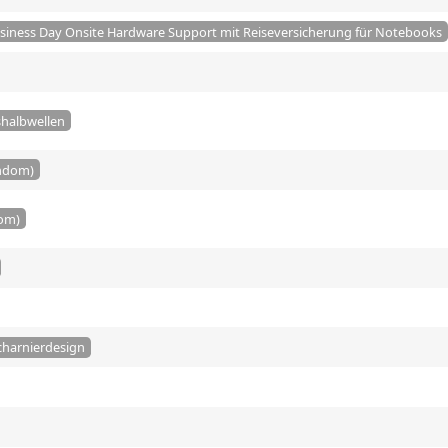
usiness Day Onsite Hardware Support mit Reiseversicherung für Notebooks
shalbwellen
andom)
dom)
charnierdesign