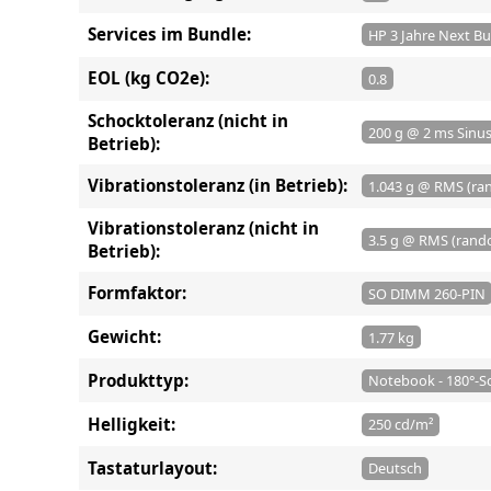
Services im Bundle:
HP 3 Jahre Next B
EOL (kg CO2e):
0.8
Schocktoleranz (nicht in
200 g @ 2 ms Sinu
Betrieb):
Vibrationstoleranz (in Betrieb):
1.043 g @ RMS (r
Vibrationstoleranz (nicht in
3.5 g @ RMS (ran
Betrieb):
Formfaktor:
SO DIMM 260-PIN
Gewicht:
1.77 kg
Produkttyp:
Notebook - 180°-S
Helligkeit:
250 cd/m²
Tastaturlayout:
Deutsch