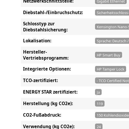
Netzwerkschnittstelle:
Gigabit Ethernet
Diebstahl-/Einbruchschutz:
Sicherheitsschloss
Schlosstyp zur
Kensington Nano-S
Diebstahlsicherung:
Lokalisation:
Sprache: Deutsch 
Hersteller-
HP Smart Buy
Vertriebsprogramm:
Integrierte Optionen:
HP Tamper Lock
TCO-zertifiziert:
- TCO Certified No
ENERGY STAR zertifiziert:
Ja
Herstellung (kg CO2e):
119
CO2-Fußabdruck:
150 Kohlendioxide
Verwendung (kg CO2e):
24