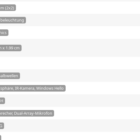
om (2x2)
beleuchtung
ics
m x 1.99 cm
halbwellen
atsphäre, IR-Kamera, Windows Hello
SH
recher, Dual-Array-Mikrofon
CG