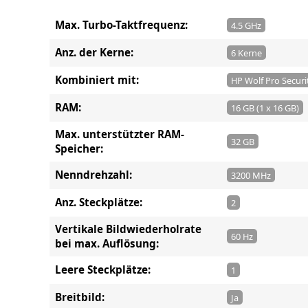
Max. Turbo-Taktfrequenz:
4.5 GHz
Anz. der Kerne:
6 Kerne
Kombiniert mit:
HP Wolf Pro Securit
RAM:
16 GB (1 x 16 GB)
Max. unterstützter RAM-
32 GB
Speicher:
Nenndrehzahl:
3200 MHz
Anz. Steckplätze:
2
Vertikale Bildwiederholrate
60 Hz
bei max. Auflösung:
Leere Steckplätze:
1
Breitbild:
Ja