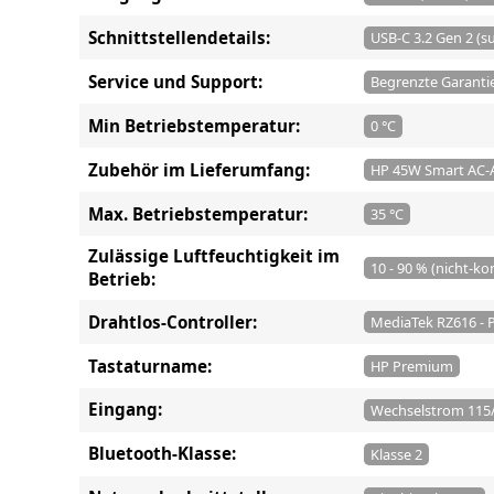
Schnittstellendetails:
USB-C 3.2 Gen 2 (
Service und Support:
Begrenzte Garantie 
Min Betriebstemperatur:
0 °C
Zubehör im Lieferumfang:
HP 45W Smart AC-
Max. Betriebstemperatur:
35 °C
Zulässige Luftfeuchtigkeit im
10 - 90 % (nicht-k
Betrieb:
Drahtlos-Controller:
MediaTek RZ616 - P
Tastaturname:
HP Premium
Eingang:
Wechselstrom 115/
Bluetooth-Klasse:
Klasse 2