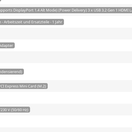
supports DisplayPort 1.4 Alt Mode) (Power Delivery) 3 x USB 3.2 Gen 1 HD
- Arbeitszeit und Ersatzteile - 1 Jahr
Adapter
ondensierend)
CI Express Mini Card (M.2)
230 V (50/60 Hz)