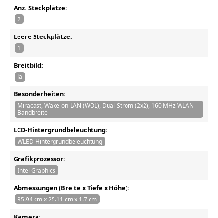
Anz. Steckplätze:
2
Leere Steckplätze:
1
Breitbild:
Ja
Besonderheiten:
Miracast, Wake-on-LAN (WOL), Dual-Strom (2x2), 160 MHz WLAN-
Bandbreite
LCD-Hintergrundbeleuchtung:
WLED-Hintergrundbeleuchtung
Grafikprozessor:
Intel Graphics
Abmessungen (Breite x Tiefe x Höhe):
35.94 cm x 25.11 cm x 1.7 cm
Kamera: