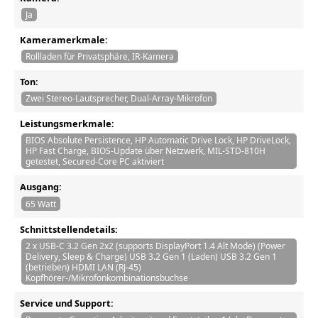
Ja
Kameramerkmale:
Rollladen für Privatsphäre, IR-Kamera
Ton:
Zwei Stereo-Lautsprecher, Dual-Array-Mikrofon
Leistungsmerkmale:
BIOS Absolute Persistence, HP Automatic Drive Lock, HP DriveLock,
HP Fast Charge, BIOS-Update über Netzwerk, MIL-STD-810H
getestet, Secured-Core PC aktiviert
Ausgang:
65 Watt
Schnittstellendetails:
2 x USB-C 3.2 Gen 2x2 (supports DisplayPort 1.4 Alt Mode) (Power
Delivery, Sleep & Charge) USB 3.2 Gen 1 (Laden) USB 3.2 Gen 1
(betrieben) HDMI LAN (RJ-45)
Kopfhörer-/Mikrofonkombinationsbuchse
Service und Support: