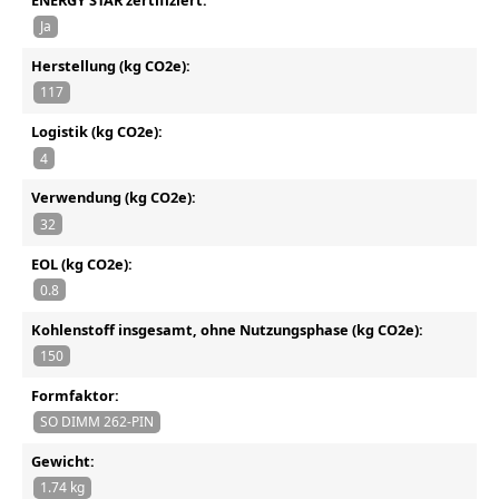
ENERGY STAR zertifiziert:
Ja
Herstellung (kg CO2e):
117
Logistik (kg CO2e):
4
Verwendung (kg CO2e):
32
EOL (kg CO2e):
0.8
Kohlenstoff insgesamt, ohne Nutzungsphase (kg CO2e):
150
Formfaktor:
SO DIMM 262-PIN
Gewicht:
1.74 kg