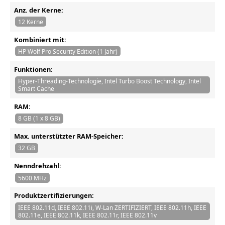
Anz. der Kerne:
12 Kerne
Kombiniert mit:
HP Wolf Pro Security Edition (1 Jahr)
Funktionen:
Hyper-Threading-Technologie, Intel Turbo Boost Technology, Intel
Smart Cache
RAM:
8 GB (1 x 8 GB)
Max. unterstützter RAM-Speicher:
32 GB
Nenndrehzahl:
5600 MHz
Produktzertifizierungen:
IEEE 802.11d, IEEE 802.11i, W-Lan ZERTIFIZIERT, IEEE 802.11h, IEEE
802.11e, IEEE 802.11k, IEEE 802.11r, IEEE 802.11v