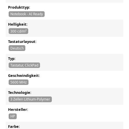
Produkttyp:
Notebook - AI Ready
Helligkeit:
300 cd/m²
Tastaturlayout:
Deutsch
Typ:
Tastatur, ClickPad
Geschwindigkeit:
5600 MHz
Technologie:
3 Zellen Lithium-Polymer
Hersteller:
HP
Farbe: