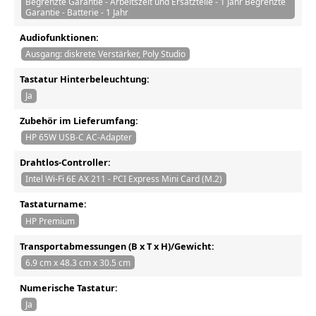
Begrenzte Garantie - Arbeitszeit und Ersatzteile - 1 Jahr Begrenzte
Garantie - Batterie - 1 Jahr
Audiofunktionen:
Ausgang: diskrete Verstärker, Poly Studio
Tastatur Hinterbeleuchtung:
Ja
Zubehör im Lieferumfang:
HP 65W USB-C AC-Adapter
Drahtlos-Controller:
Intel Wi-Fi 6E AX 211 - PCI Express Mini Card (M.2)
Tastaturname:
HP Premium
Transportabmessungen (B x T x H)/Gewicht:
6.9 cm x 48.3 cm x 30.5 cm
Numerische Tastatur:
Ja