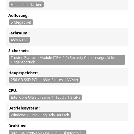
Hecht-silberfarben
Auflösung:
5 Megapixel
Farbraum:
45% NTSC
Sicherheit:
Trusted Platform Module (TPM 2.0) Security Chip, Lesegerät für
Fingerabdruck
Hauptspeicher:
256 GB SSD PCIe - NVM Express (NVMe)
CPU:
Intel Core Ultra 5 (Serie 1) 125U / 1.3 GHz
Betriebssystem:
Windows 11 Pro - Englisch/Deutsch
Drahtlos:
802.11a/b/g/n/ac/ax (Wi-Fi 6E), Bluetooth 5.3