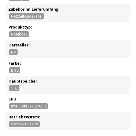
Zubehör im Lieferumfang:
Netzteil/Ladekabel
Produkttyp:
Notebook
Hersteller:
HP
Farbe:
Blau
Hauptspeicher:
1TB
CPU:
Intel Core i7-12700H
Betriebssystem:
Windows 11 Pro