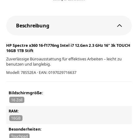
Beschreibung
HP Spectre x360 16-f1776ng Intel i7 12.Gen 2.3 GHz 16" 3k TOUCH
16GB 1TB Stift
Zuverlässige Büroausstattung für effektives Arbeiten – leicht zu
benutzen und langlebig.
Modell: 78S52EA · EAN: 0197029716637
Bildschirmgröße:
16 Zoll
RAM:
16GB
Besonderheiten:
Touchpad