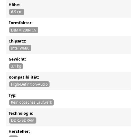
Höhe:
6.9 cm
Formfaktor:
DIMM 288-PIN
Chipsatz:
Intel W680
Gewicht:
3.1 kg
Kompatibilität:
High-Definition-Audio
Typ:
Kein optisches Laufwerk
Technologie:
DDR5 SDRAM
Hersteller: