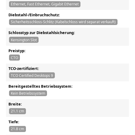
Ethernet, Fast Ethernet, Gigabit Ethernet
Diebstahl-/Einbruchschutz:
Sicherheitsschloss-Schlitz (Kabelschloss wird separat verkauft)
Schlosstyp zur Diebstahlsicherung:
Kensington Slot
Preistyp:
CTO
TCO-zertifiziert:
TCO Certified Desktops 9
Bereitgestelltes Betriebssystem:
Kein Betriebssystem
Breite:
21.1 cm
Tiefe:
21.8 cm