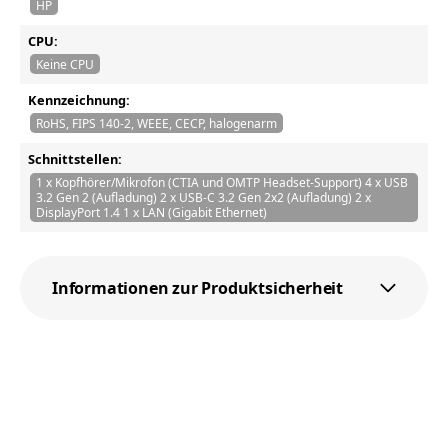
HP
CPU:
Keine CPU
Kennzeichnung:
RoHS, FIPS 140-2, WEEE, CECP, halogenarm
Schnittstellen:
1 x Kopfhörer/Mikrofon (CTIA und OMTP Headset-Support) 4 x USB
3.2 Gen 2 (Aufladung) 2 x USB-C 3.2 Gen 2x2 (Aufladung) 2 x
DisplayPort 1.4 1 x LAN (Gigabit Ethernet)
Informationen zur Produktsicherheit