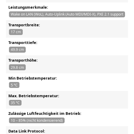
Leistungsmerkmale:
Wake on LAN (WoL), Auto-Uplink (Auto MDI/MDI-X), PXE 2.1 support
Transportbreite:
17 cm
Transporttiefe:
49.9 cm
Transporthöhe:
29.8 cm
Min Betriebstemperatur:
5 °C
Max. Betriebstemperatur:
35 °C
Zulässige Luftfeuchtigkeit im Betrieb:
10 – 85% (nicht kondensierend)
Data Link Protocol: