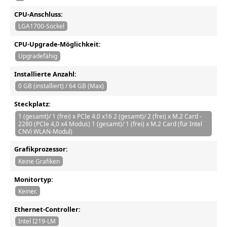
CPU-Anschluss:
LGA1700-Sockel
CPU-Upgrade-Möglichkeit:
Upgradefähig
Installierte Anzahl:
0 GB (installiert) / 64 GB (Max)
Steckplatz:
1 (gesamt)/ 1 (frei) x PCIe 4.0 x16 2 (gesamt)/ 2 (frei) x M.2 Card -
2280 (PCIe 4,0 x4 Modus) 1 (gesamt)/ 1 (frei) x M.2 Card (für Intel
CNVi WLAN-Modul)
Grafikprozessor:
Keine Grafiken
Monitortyp:
Keiner.
Ethernet-Controller:
Intel I219-LM