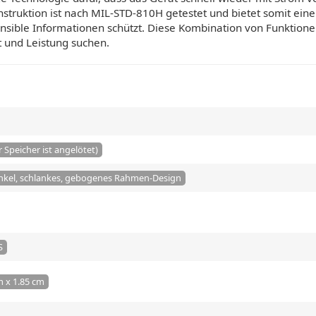
struktion ist nach MIL-STD-810H getestet und bietet somit eine
sensible Informationen schützt. Diese Kombination von Funktio
ät und Leistung suchen.
r Speicher ist angelötet)
winkel, schlankes, gebogenes Rahmen-Design
S
m x 1.85 cm