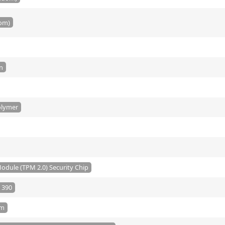
dom)
n
olymer
odule (TPM 2.0) Security Chip
 390
em