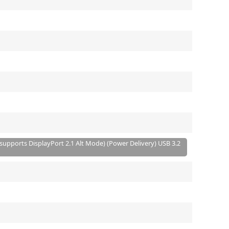
(supports DisplayPort 2.1 Alt Mode) (Power Delivery) USB 3.2