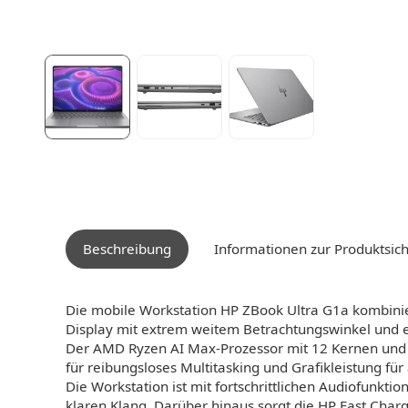
Beschreibung
Informationen zur Produktsich
Die mobile Workstation HP ZBook Ultra G1a kombiniert
Display mit extrem weitem Betrachtungswinkel und e
Der AMD Ryzen AI Max-Prozessor mit 12 Kernen und
für reibungsloses Multitasking und Grafikleistung für
Die Workstation ist mit fortschrittlichen Audiofunkt
klaren Klang. Darüber hinaus sorgt die HP Fast Charg