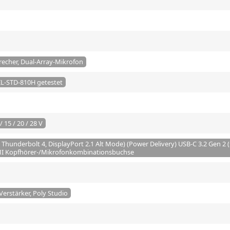
recher, Dual-Array-Mikrofon
IL-STD-810H getestet
/ 15 / 20 / 28 V
 Thunderbolt 4, DisplayPort 2.1 Alt Mode) (Power Delivery) USB-C 3.2 Gen 2 
MI Kopfhörer-/Mikrofonkombinationsbuchse
Verstärker, Poly Studio