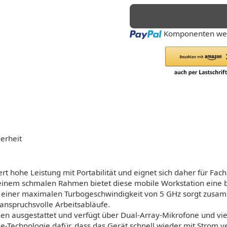
Loading...
Komponenten wer
erheit
 hohe Leistung mit Portabilität und eignet sich daher für Fach
inem schmalen Rahmen bietet diese mobile Workstation eine be
 einer maximalen Turbogeschwindigkeit von 5 GHz sorgt zus
 anspruchsvolle Arbeitsabläufe.
ionen ausgestattet und verfügt über Dual-Array-Mikrofone und vie
e-Technologie dafür, dass das Gerät schnell wieder mit Strom v