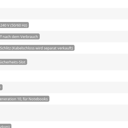
240 V (50/60 Hz)
ff nach dem Verbrauch
Schlitz (Kabelschloss wird separat verkauft)
icherheits-Slot
r
 Generation 10, für Notebooks
andom)