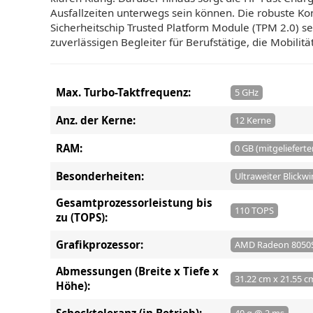
Ausfallzeiten unterwegs sein können. Die robuste Kon
Sicherheitschip Trusted Platform Module (TPM 2.0) 
zuverlässigen Begleiter für Berufstätige, die Mobilit
Max. Turbo-Taktfrequenz:
5 GHz
Anz. der Kerne:
12 Kerne
RAM:
0 GB (mitgelieferte
Besonderheiten:
Ultraweiter Blick
Gesamtprozessorleistung bis
110 TOPS
zu (TOPS):
Grafikprozessor:
AMD Radeon 8050
Abmessungen (Breite x Tiefe x
31.22 cm x 21.55 c
Höhe):
Schocktoleranz (in Betrieb):