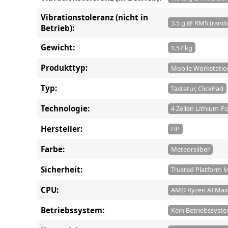
Vibrationstoleranz (nicht in
3.5 g @ RMS (ran
Betrieb):
Gewicht:
1.57 kg
Produkttyp:
Mobile Workstatio
Typ:
Tastatur, ClickPad
Technologie:
4 Zellen Lithium-P
Hersteller:
HP
Farbe:
Meteorsilber
Sicherheit:
Trusted Platform M
CPU:
AMD Ryzen AI Max
Betriebssystem:
Kein Betriebssyst