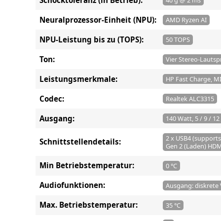
40 g @ 2 ms
Neuralprozessor-Einheit (NPU):
AMD Ryzen AI
NPU-Leistung bis zu (TOPS):
50 TOPS
Ton:
Vier Stereo-Lautsp
Leistungsmerkmale:
HP Fast Charge, M
Codec:
Realtek ALC3315
Ausgang:
140 Watt, 5 / 9 / 12 
2 x USB4 (supports
Schnittstellendetails:
Gen 2 (Laden) HD
Min Betriebstemperatur:
0 °C
Audiofunktionen:
Ausgang: diskrete 
Max. Betriebstemperatur:
35 °C