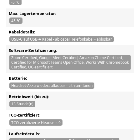
-5 °C
Max. Lagertemperatur:
45 °C
Kabeldetails:
USB-C auf USB-A Kabel - ablösbar Telefonkabel - ablösbar
Software-Zertifizierung:
Zoom Certified, Google Meet Certified, Amazon Chime Certified,
Certified for Microsoft Teams Open Office, Works With Chromebook
Certified, UC-zertifiziert
Batterie:
Headset-Akku wiederaufladbar - Lithium-Ionen
Betriebszeit (bis zu):
13 Stunde(n)
TCO-zertifiziert:
TCO-zertifizierte Headsets 9
Laufzeitdetails: