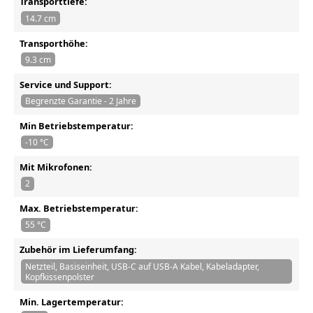
Transporttiefe:
14.7 cm
Transporthöhe:
9.3 cm
Service und Support:
Begrenzte Garantie - 2 Jahre
Min Betriebstemperatur:
-10 °C
Mit Mikrofonen:
2
Max. Betriebstemperatur:
55 °C
Zubehör im Lieferumfang:
Netzteil, Basiseinheit, USB-C auf USB-A Kabel, Kabeladapter,
Kopfkissenpolster
Min. Lagertemperatur: