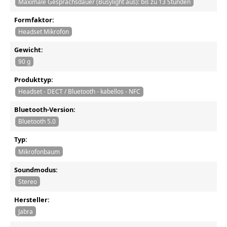
Maximale Gesprächsdauer (Busylight aus): bis zu 13 Stunden
Formfaktor:
Headset Mikrofon
Gewicht:
90 g
Produkttyp:
Headset - DECT / Bluetooth - kabellos - NFC
Bluetooth-Version:
Bluetooth 5.0
Typ:
Mikrofonbaum
Soundmodus:
Stereo
Hersteller:
Jabra