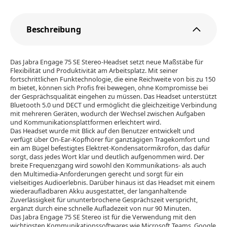
Beschreibung
Das Jabra Engage 75 SE Stereo-Headset setzt neue Maßstäbe für
Flexibilität und Produktivität am Arbeitsplatz. Mit seiner
fortschrittlichen Funktechnologie, die eine Reichweite von bis zu 150
m bietet, können sich Profis frei bewegen, ohne Kompromisse bei
der Gesprächsqualität eingehen zu müssen. Das Headset unterstützt
Bluetooth 5.0 und DECT und ermöglicht die gleichzeitige Verbindung
mit mehreren Geräten, wodurch der Wechsel zwischen Aufgaben
und Kommunikationsplattformen erleichtert wird.
Das Headset wurde mit Blick auf den Benutzer entwickelt und
verfügt über On-Ear-Kopfhörer für ganztägigen Tragekomfort und
ein am Bügel befestigtes Elektret-Kondensatormikrofon, das dafür
sorgt, dass jedes Wort klar und deutlich aufgenommen wird. Der
breite Frequenzgang wird sowohl den Kommunikations- als auch
den Multimedia-Anforderungen gerecht und sorgt für ein
vielseitiges Audioerlebnis. Darüber hinaus ist das Headset mit einem
wiederaufladbaren Akku ausgestattet, der langanhaltende
Zuverlässigkeit für ununterbrochene Gesprächszeit verspricht,
ergänzt durch eine schnelle Aufladezeit von nur 90 Minuten.
Das Jabra Engage 75 SE Stereo ist für die Verwendung mit den
wichtigsten Kommunikationssoftwares wie Microsoft Teams, Google