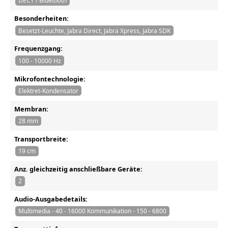
DECT / Bluetooth
Besonderheiten:
Besetzt-Leuchte, Jabra Direct, Jabra Xpress, Jabra SDK
Frequenzgang:
100 - 10000 Hz
Mikrofontechnologie:
Elektret-Kondensator
Membran:
28 mm
Transportbreite:
19 cm
Anz. gleichzeitig anschließbare Geräte:
2
Audio-Ausgabedetails:
Multimedia - 40 - 16000 Kommunikation - 150 - 6800