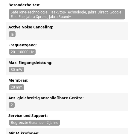
Besonderheiten:
SafeTone-Technologie, PeakStop-Technologie, Jabra Direct, Google
Fast Pair, Jabra Xpress, Jabra Sound+
Active Noise Canceling:
Ja
Frequenzgang:
20 - 10000 Hz
Max. Eingangsleistung:
30 mW
Membran:
28 mm
Anz. gleichzeitig anschließbare Geräte:
2
Service und Support:
Begrenzte Garantie - 2 Jahre
Mit Mikrofonen: