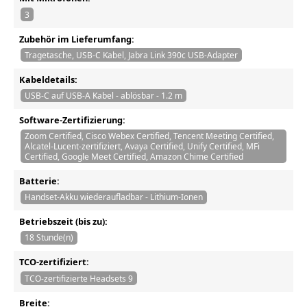
3
Zubehör im Lieferumfang:
Tragetasche, USB-C Kabel, Jabra Link 390c USB-Adapter
Kabeldetails:
USB-C auf USB-A Kabel - ablösbar - 1.2 m
Software-Zertifizierung:
Zoom Certified, Cisco Webex Certified, Tencent Meeting Certified,
Alcatel-Lucent-zertifiziert, Avaya Certified, Unify Certified, MFi
Certified, Google Meet Certified, Amazon Chime Certified
Batterie:
Handset-Akku wiederaufladbar - Lithium-Ionen
Betriebszeit (bis zu):
18 Stunde(n)
TCO-zertifiziert:
TCO-zertifizierte Headsets 9
Breite: