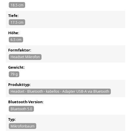
18.5 cm
Tiefe:
17.5 cm
Höhe:
6.5 cm
Formfaktor:
Headset Mikrofon
Gewicht:
79 g
Produkttyp:
Headset - Bluetooth - kabellos - Adapter USB-A via Bluetooth
Bluetooth-Version:
Bluetooth 5.0
Typ:
Mikrofonbaum