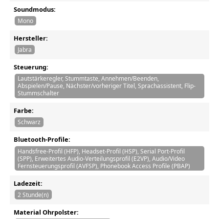
Soundmodus:
Mono
Hersteller:
Jabra
Steuerung:
Lautstärkeregler, Stummtaste, Annehmen/Beenden,
Abspielen/Pause, Nächster/vorheriger Titel, Sprachassistent, Flip-
Stummschalter
Farbe:
Schwarz
Bluetooth-Profile:
Handsfree-Profil (HFP), Headset-Profil (HSP), Serial Port-Profil
(SPP), Erweitertes Audio-Verteilungsprofil (E2VP), Audio/Video
Fernsteuerungsprofil (AVFSP), Phonebook Access Profile (PBAP)
Ladezeit:
2 Stunde(n)
Material Ohrpolster: