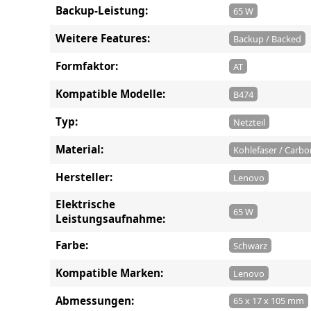
Backup-Leistung:
65 W
Weitere Features:
Backup / Backed
Formfaktor:
AT
Kompatible Modelle:
B474
Typ:
Netzteil
Material:
Kohlefaser / Carbo
Hersteller:
Lenovo
Elektrische
65 W
Leistungsaufnahme:
Farbe:
Schwarz
Kompatible Marken:
Lenovo
Abmessungen:
65 x 17 x 105 mm