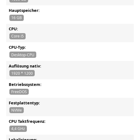
Hauptspeicher:
16 GB
CPU:
Core i5
CPU-Typ:
Desktop-CPU
Auflösung nativ:
1920 * 1200
Betriebssystem:
FreeDOS
Festplattentyp:
NVMe
CPU Taktfrequenz:
4,4 GHz
Lokalisierung: