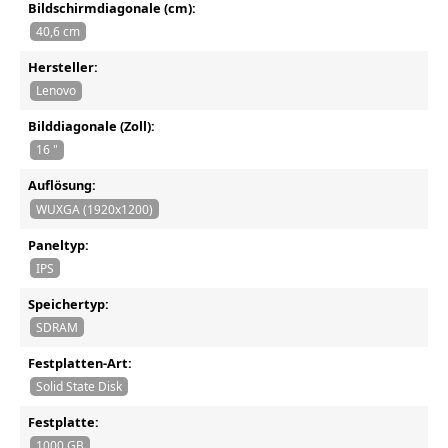
Bildschirmdiagonale (cm):
40,6 cm
Hersteller:
Lenovo
Bilddiagonale (Zoll):
16 "
Auflösung:
WUXGA (1920x1200)
Paneltyp:
IPS
Speichertyp:
SDRAM
Festplatten-Art:
Solid State Disk
Festplatte:
1000 GB