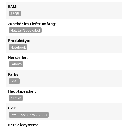
RAM:
32GB
Zubehör im Lieferumfang:
Netzteil/Ladekabel
Produkttyp:
Notebook
Hersteller:
Lenovo
Farbe:
Grau
Hauptspeicher:
512GB
CPU:
Intel Core Ultra 7 255U
Betriebssystem: