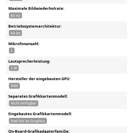
Maximale Bildwiederholrate:
60 Hz
Betriebssystemarchitektur:
64-bit
Mikrofonanzahl:
2
Lautsprecherleistung:
2 W
Hersteller der eingebauten GPU:
Intel
Separates Grafikkartenmodell:
Nicht verfügbar
Eingebautes Grafikkartenmodell:
Intel Iris Xe Graphics
On-Board-Grafikadapterfamilie: