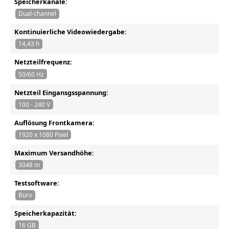
Speicherkanäle:
Dual-channel
Kontinuierliche Videowiedergabe:
14,43 h
Netzteilfrequenz:
50/60 Hz
Netzteil Eingansgsspannung:
100 - 240 V
Auflösung Frontkamera:
1920 x 1080 Pixel
Maximum Versandhöhe:
3048 m
Testsoftware:
Büro
Speicherkapazität:
16 GB