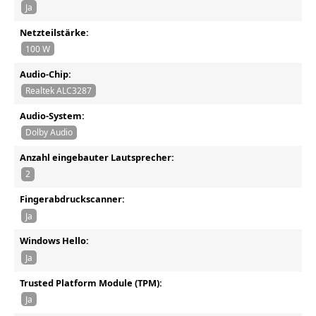
Ja
Netzteilstärke:
100 W
Audio-Chip:
Realtek ALC3287
Audio-System:
Dolby Audio
Anzahl eingebauter Lautsprecher:
2
Fingerabdruckscanner:
Ja
Windows Hello:
Ja
Trusted Platform Module (TPM):
Ja