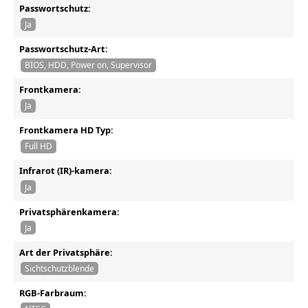
Passwortschutz:
Ja
Passwortschutz-Art:
BIOS, HDD, Power on, Supervisor
Frontkamera:
Ja
Frontkamera HD Typ:
Full HD
Infrarot (IR)-kamera:
Ja
Privatsphärenkamera:
Ja
Art der Privatsphäre:
Sichtschutzblende
RGB-Farbraum: