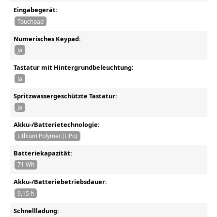
Eingabegerät:
Touchpad
Numerisches Keypad:
Ja
Tastatur mit Hintergrundbeleuchtung:
Ja
Spritzwassergeschützte Tastatur:
Ja
Akku-/Batterietechnologie:
Lithium Polymer (LiPo)
Batteriekapazität:
71 Wh
Akku-/Batteriebetriebsdauer:
9,15 h
Schnellladung: