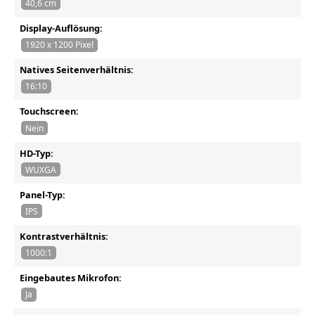
40,6 cm
Display-Auflösung:
1920 x 1200 Pixel
Natives Seitenverhältnis:
16:10
Touchscreen:
Nein
HD-Typ:
WUXGA
Panel-Typ:
IPS
Kontrastverhältnis:
1000:1
Eingebautes Mikrofon:
Ja