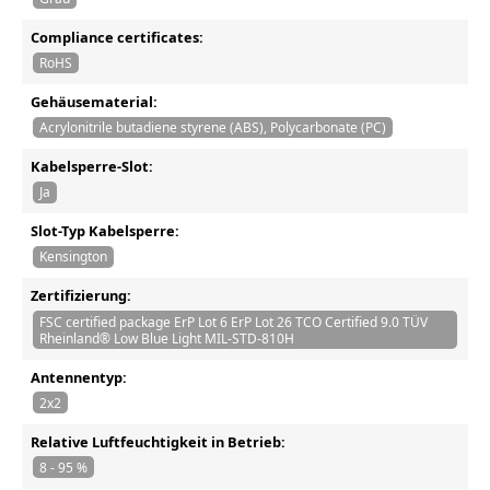
Compliance certificates:
RoHS
Gehäusematerial:
Acrylonitrile butadiene styrene (ABS), Polycarbonate (PC)
Kabelsperre-Slot:
Ja
Slot-Typ Kabelsperre:
Kensington
Zertifizierung:
FSC certified package ErP Lot 6 ErP Lot 26 TCO Certified 9.0 TÜV
Rheinland® Low Blue Light MIL-STD-810H
Antennentyp:
2x2
Relative Luftfeuchtigkeit in Betrieb:
8 - 95 %