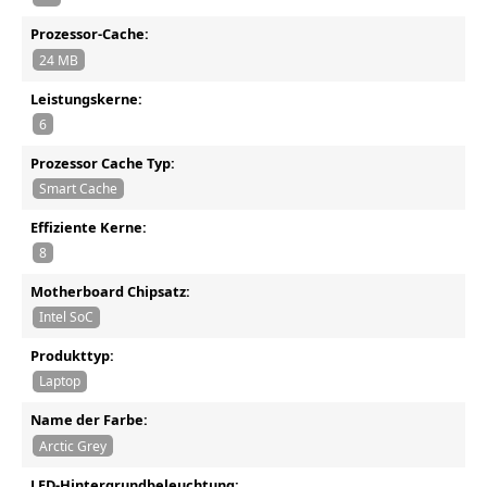
Prozessor-Cache:
24 MB
Leistungskerne:
6
Prozessor Cache Typ:
Smart Cache
Effiziente Kerne:
8
Motherboard Chipsatz:
Intel SoC
Produkttyp:
Laptop
Name der Farbe:
Arctic Grey
LED-Hintergrundbeleuchtung: