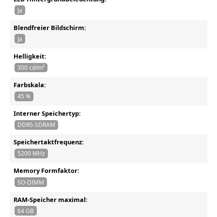
Ja
Blendfreier Bildschirm:
Ja
Helligkeit:
300 cd/m²
Farbskala:
45 %
Interner Speichertyp:
DDR5-SDRAM
Speichertaktfrequenz:
5200 MHz
Memory Formfaktor:
SO-DIMM
RAM-Speicher maximal:
64 GB