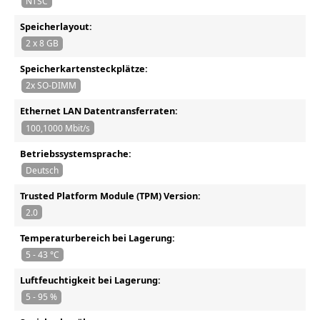
NTSC
Speicherlayout:
2 x 8 GB
Speicherkartensteckplätze:
2x SO-DIMM
Ethernet LAN Datentransferraten:
100,1000 Mbit/s
Betriebssystemsprache:
Deutsch
Trusted Platform Module (TPM) Version:
2.0
Temperaturbereich bei Lagerung:
5 - 43 °C
Luftfeuchtigkeit bei Lagerung:
5 - 95 %