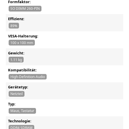
Formfaktor:
SO DIMM 260-PIN
Effizienz:
89%
VESA-Halterung:
100 x 100 mm
Gewicht:
1.11 kg
Kompatibilität:
High-Definition-Audio
Gerätetyp:
Netzteil
Typ:
Maus, Tastatur
Technologie:
DDR4 SDRAM