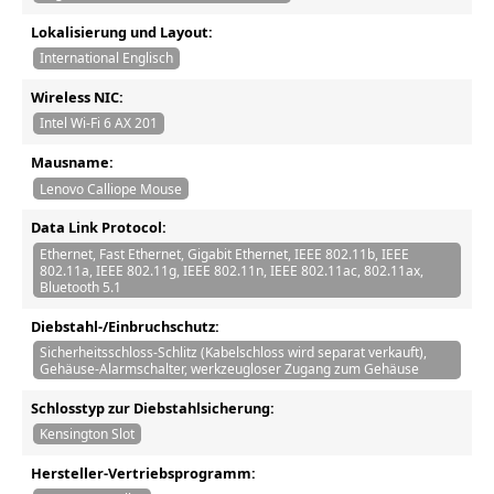
Lokalisierung und Layout:
International Englisch
Wireless NIC:
Intel Wi-Fi 6 AX 201
Mausname:
Lenovo Calliope Mouse
Data Link Protocol:
Ethernet, Fast Ethernet, Gigabit Ethernet, IEEE 802.11b, IEEE
802.11a, IEEE 802.11g, IEEE 802.11n, IEEE 802.11ac, 802.11ax,
Bluetooth 5.1
Diebstahl-/Einbruchschutz:
Sicherheitsschloss-Schlitz (Kabelschloss wird separat verkauft),
Gehäuse-Alarmschalter, werkzeugloser Zugang zum Gehäuse
Schlosstyp zur Diebstahlsicherung:
Kensington Slot
Hersteller-Vertriebsprogramm: