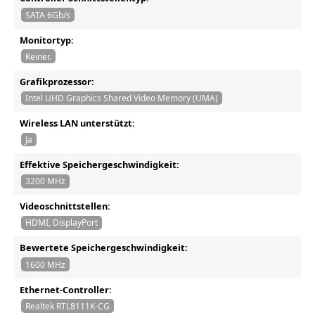
SATA 6Gb/s
Monitortyp:
Keiner.
Grafikprozessor:
Intel UHD Graphics Shared Video Memory (UMA)
Wireless LAN unterstützt:
Ja
Effektive Speichergeschwindigkeit:
3200 MHz
Videoschnittstellen:
HDMI, DisplayPort
Bewertete Speichergeschwindigkeit:
1600 MHz
Ethernet-Controller:
Realtek RTL8111K-CG