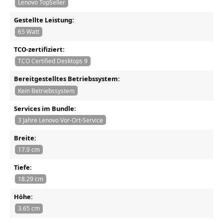
Lenovo TopSeller
Gestellte Leistung:
65 Watt
TCO-zertifiziert:
TCO Certified Desktops 9
Bereitgestelltes Betriebssystem:
Kein Betriebssystem
Services im Bundle:
3 Jahre Lenovo Vor-Ort-Service
Breite:
17.9 cm
Tiefe:
18.29 cm
Höhe:
3.65 cm