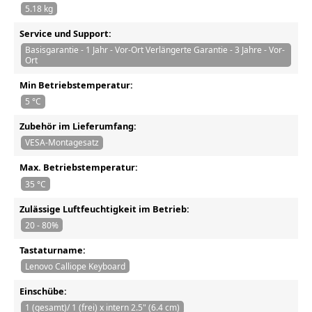
5.18 kg
Service und Support:
Basisgarantie - 1 Jahr - Vor-Ort Verlängerte Garantie - 3 Jahre - Vor-
Ort
Min Betriebstemperatur:
5 °C
Zubehör im Lieferumfang:
VESA-Montagesatz
Max. Betriebstemperatur:
35 °C
Zulässige Luftfeuchtigkeit im Betrieb:
20 - 80%
Tastaturname:
Lenovo Calliope Keyboard
Einschübe:
1 (gesamt)/ 1 (frei) x intern 2.5" (6.4 cm)