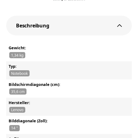
Beschreibung
Gewicht:
1,34 kg
Typ:
Notebook
Bildschirmdiagonale (cm):
35,6 cm
Hersteller:
Lenovo
Bilddiagonale (Zoll):
14 "