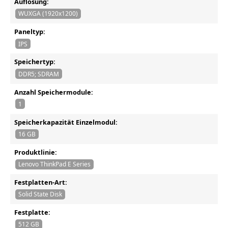
Auflösung:
WUXGA (1920x1200)
Paneltyp:
IPS
Speichertyp:
DDR5; SDRAM
Anzahl Speichermodule:
1
Speicherkapazität Einzelmodul:
16 GB
Produktlinie:
Lenovo ThinkPad E Series
Festplatten-Art:
Solid State Disk
Festplatte:
512 GB