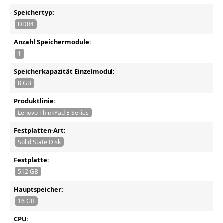
Speichertyp:
DDR4
Anzahl Speichermodule:
1
Speicherkapazität Einzelmodul:
8 GB
Produktlinie:
Lenovo ThinkPad E Series
Festplatten-Art:
Solid State Disk
Festplatte:
512 GB
Hauptspeicher:
16 GB
CPU: