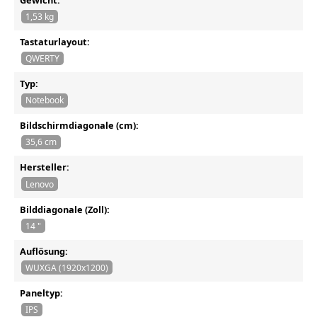
1,53 kg
Tastaturlayout:
QWERTY
Typ:
Notebook
Bildschirmdiagonale (cm):
35,6 cm
Hersteller:
Lenovo
Bilddiagonale (Zoll):
14 "
Auflösung:
WUXGA (1920x1200)
Paneltyp:
IPS