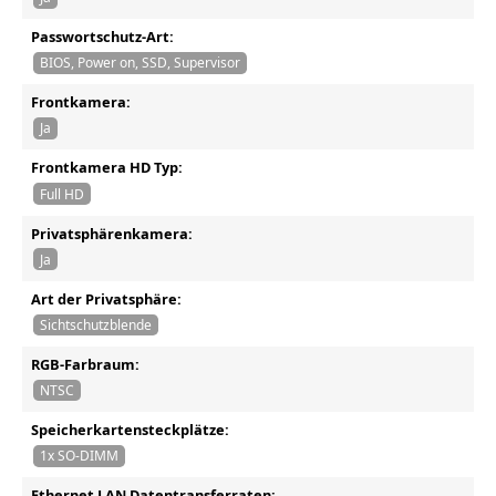
Passwortschutz-Art:
BIOS, Power on, SSD, Supervisor
Frontkamera:
Ja
Frontkamera HD Typ:
Full HD
Privatsphärenkamera:
Ja
Art der Privatsphäre:
Sichtschutzblende
RGB-Farbraum:
NTSC
Speicherkartensteckplätze:
1x SO-DIMM
Ethernet LAN Datentransferraten: