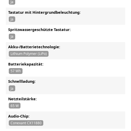
Ja
Tastatur mit Hintergrundbeleuchtung:
Ja
Spritzwassergeschützte Tastatur:
Ja
Akku-/Batterietechnologie:
Lithium Polymer (LiPo)
Batteriekapazität:
57 Wh
Schnellladung:
Ja
Netzteilstärke:
65 W
Audio-Chip:
Conexant CX11880