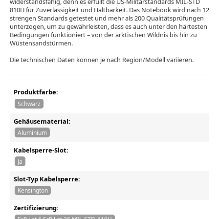
widerstandsfähig, denn es erfüllt die US-Militärstandards MIL-STD
810H für Zuverlässigkeit und Haltbarkeit. Das Notebook wird nach 12
strengen Standards getestet und mehr als 200 Qualitätsprüfungen
unterzogen, um zu gewährleisten, dass es auch unter den härtesten
Bedingungen funktioniert – von der arktischen Wildnis bis hin zu
Wüstensandstürmen.
Die technischen Daten können je nach Region/Modell variieren.
Produktfarbe:
Schwarz
Gehäusematerial:
Aluminium
Kabelsperre-Slot:
Ja
Slot-Typ Kabelsperre:
Kensington
Zertifizierung: