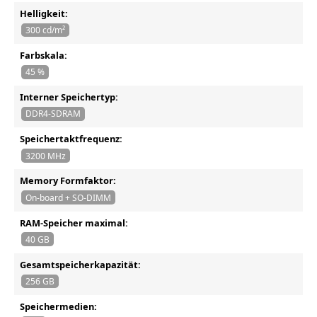
Helligkeit:
300 cd/m²
Farbskala:
45 %
Interner Speichertyp:
DDR4-SDRAM
Speichertaktfrequenz:
3200 MHz
Memory Formfaktor:
On-board + SO-DIMM
RAM-Speicher maximal:
40 GB
Gesamtspeicherkapazität:
256 GB
Speichermedien: