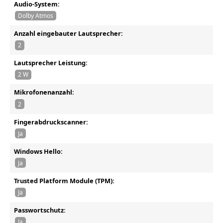
Audio-System:
Dolby Atmos
Anzahl eingebauter Lautsprecher:
2
Lautsprecher Leistung:
2 W
Mikrofonenanzahl:
2
Fingerabdruckscanner:
Ja
Windows Hello:
Ja
Trusted Platform Module (TPM):
Ja
Passwortschutz:
Ja