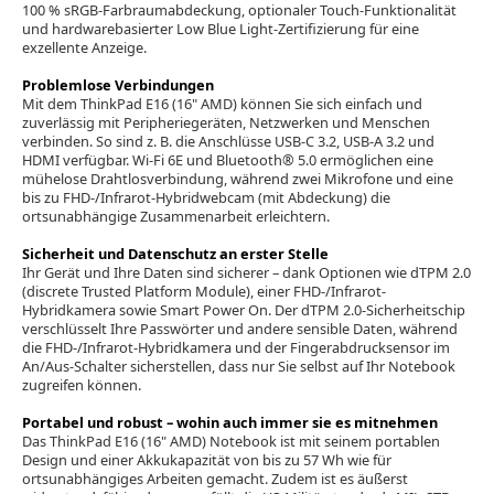
100 % sRGB-Farbraumabdeckung, optionaler Touch-Funktionalität
und hardwarebasierter Low Blue Light-Zertifizierung für eine
exzellente Anzeige.
Problemlose Verbindungen
Mit dem ThinkPad E16 (16" AMD) können Sie sich einfach und
zuverlässig mit Peripheriegeräten, Netzwerken und Menschen
verbinden. So sind z. B. die Anschlüsse USB-C 3.2, USB-A 3.2 und
HDMI verfügbar. Wi-Fi 6E und Bluetooth® 5.0 ermöglichen eine
mühelose Drahtlosverbindung, während zwei Mikrofone und eine
bis zu FHD-/Infrarot-Hybridwebcam (mit Abdeckung) die
ortsunabhängige Zusammenarbeit erleichtern.
Sicherheit und Datenschutz an erster Stelle
Ihr Gerät und Ihre Daten sind sicherer – dank Optionen wie dTPM 2.0
(discrete Trusted Platform Module), einer FHD-/Infrarot-
Hybridkamera sowie Smart Power On. Der dTPM 2.0-Sicherheitschip
verschlüsselt Ihre Passwörter und andere sensible Daten, während
die FHD-/Infrarot-Hybridkamera und der Fingerabdrucksensor im
An/Aus-Schalter sicherstellen, dass nur Sie selbst auf Ihr Notebook
zugreifen können.
Portabel und robust – wohin auch immer sie es mitnehmen
Das ThinkPad E16 (16" AMD) Notebook ist mit seinem portablen
Design und einer Akkukapazität von bis zu 57 Wh wie für
ortsunabhängiges Arbeiten gemacht. Zudem ist es äußerst