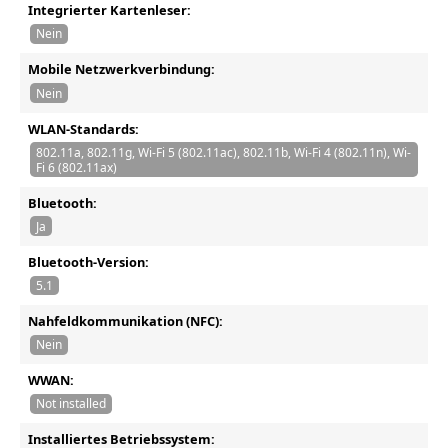
Integrierter Kartenleser:
Nein
Mobile Netzwerkverbindung:
Nein
WLAN-Standards:
802.11a, 802.11g, Wi-Fi 5 (802.11ac), 802.11b, Wi-Fi 4 (802.11n), Wi-
Fi 6 (802.11ax)
Bluetooth:
Ja
Bluetooth-Version:
5.1
Nahfeldkommunikation (NFC):
Nein
WWAN:
Not installed
Installiertes Betriebssystem: