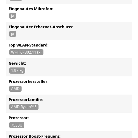
Eingebautes Mikrofon:
Ja
Eingebauter Ethernet-Anschluss:
Ja
Top WLAN-Standard:
Wi-Fi 6 (802.11ax)
Gewicht:
1,97 kg
Prozessorhersteller:
AMD
Prozessorfamilie:
AMD Ryzen™ 5
Prozessor:
7530U
Prozessor Boost-Frequenz: