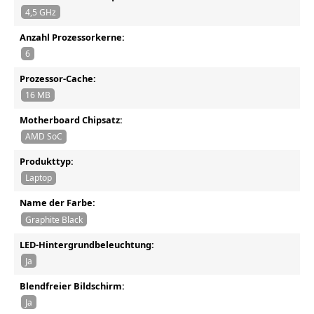
4,5 GHz
Anzahl Prozessorkerne:
6
Prozessor-Cache:
16 MB
Motherboard Chipsatz:
AMD SoC
Produkttyp:
Laptop
Name der Farbe:
Graphite Black
LED-Hintergrundbeleuchtung:
Ja
Blendfreier Bildschirm:
Ja