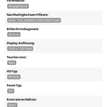
Formfaktor:
Klappgehäuse
Nachhaltigkeitszertifikate:
RoHS, TCO, ENERGY STAR, EPEAT Gold
Bildschirmdiagonale:
40,6 cm
Display-Auflösung:
1920 x 1200 Pixel
Touchscreen:
Nein
HD-Typ:
WUXGA
Panel-Typ:
IPS
Kontrastverhältnis:
800:1