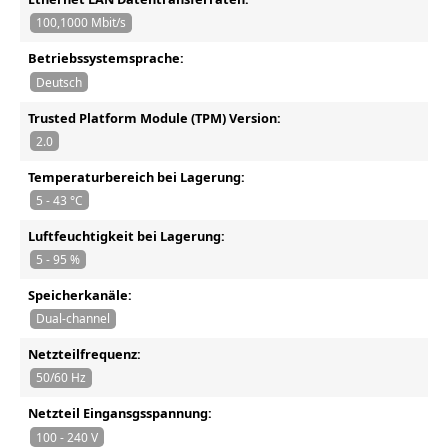
100,1000 Mbit/s
Betriebssystemsprache:
Deutsch
Trusted Platform Module (TPM) Version:
2.0
Temperaturbereich bei Lagerung:
5 - 43 °C
Luftfeuchtigkeit bei Lagerung:
5 - 95 %
Speicherkanäle:
Dual-channel
Netzteilfrequenz:
50/60 Hz
Netzteil Eingansgsspannung:
100 - 240 V