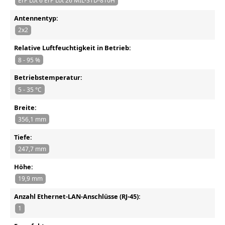
ErP Lot 6 ErP Lot 26 MIL-STD-810H
Antennentyp:
2x2
Relative Luftfeuchtigkeit in Betrieb:
8 - 95 %
Betriebstemperatur:
5 - 35 °C
Breite:
356,1 mm
Tiefe:
247,7 mm
Höhe:
19,9 mm
Anzahl Ethernet-LAN-Anschlüsse (RJ-45):
1