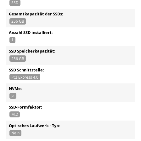
SSD
Gesamtkapazität der SSDs:
256 GB
Anzahl SSD installiert:
1
SSD Speicherkapazität:
256 GB
SSD Schnittstelle:
PCI Express 4.0
NVMe:
Ja
SSD-Formfaktor:
M.2
Optisches Laufwerk - Typ:
Nein