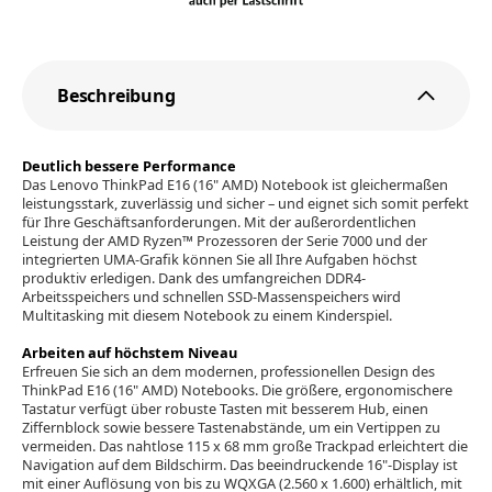
Beschreibung
Deutlich bessere Performance
Das Lenovo ThinkPad E16 (16" AMD) Notebook ist gleichermaßen
leistungsstark, zuverlässig und sicher – und eignet sich somit perfekt
für Ihre Geschäftsanforderungen. Mit der außerordentlichen
Leistung der AMD Ryzen™ Prozessoren der Serie 7000 und der
integrierten UMA-Grafik können Sie all Ihre Aufgaben höchst
produktiv erledigen. Dank des umfangreichen DDR4-
Arbeitsspeichers und schnellen SSD-Massenspeichers wird
Multitasking mit diesem Notebook zu einem Kinderspiel.
Arbeiten auf höchstem Niveau
Erfreuen Sie sich an dem modernen, professionellen Design des
ThinkPad E16 (16" AMD) Notebooks. Die größere, ergonomischere
Tastatur verfügt über robuste Tasten mit besserem Hub, einen
Ziffernblock sowie bessere Tastenabstände, um ein Vertippen zu
vermeiden. Das nahtlose 115 x 68 mm große Trackpad erleichtert die
Navigation auf dem Bildschirm. Das beeindruckende 16"-Display ist
mit einer Auflösung von bis zu WQXGA (2.560 x 1.600) erhältlich, mit