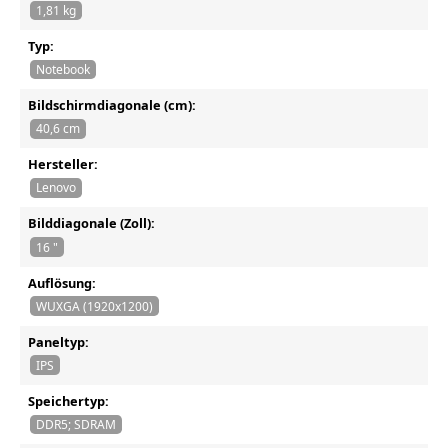
1,81 kg
Typ:
Notebook
Bildschirmdiagonale (cm):
40,6 cm
Hersteller:
Lenovo
Bilddiagonale (Zoll):
16 "
Auflösung:
WUXGA (1920x1200)
Paneltyp:
IPS
Speichertyp:
DDR5; SDRAM