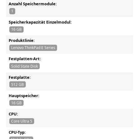
Anzahl Speichermodule:
1
Speicherkapazität Einzelmodul:
16 GB
Produktlinie:
Lenovo ThinkPad E Series
Festplatten-Art:
Solid State Disk
Festplatte:
512 GB
Hauptspeicher:
16 GB
CPU:
Core Ultra 5
CPU-Typ: