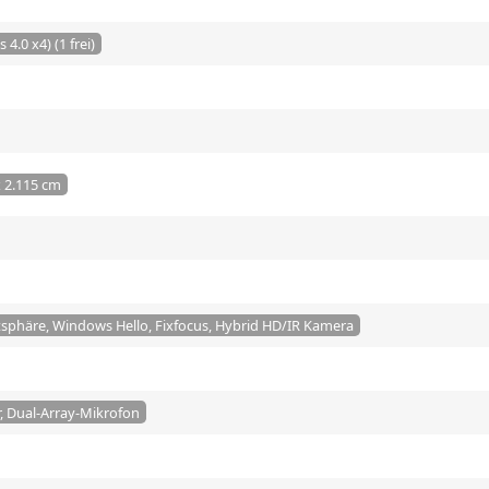
 4.0 x4) (1 frei)
x 2.115 cm
atsphäre, Windows Hello, Fixfocus, Hybrid HD/IR Kamera
, Dual-Array-Mikrofon