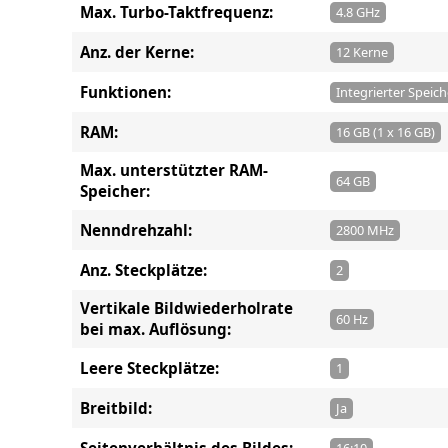
Max. Turbo-Taktfrequenz:
4.8 GHz
Anz. der Kerne:
12 Kerne
Funktionen:
Integrierter Speich
RAM:
16 GB (1 x 16 GB)
Max. unterstützter RAM-
64 GB
Speicher:
Nenndrehzahl:
2800 MHz
Anz. Steckplätze:
2
Vertikale Bildwiederholrate
60 Hz
bei max. Auflösung:
Leere Steckplätze:
1
Breitbild:
Ja
Seitenverhältnis des Bildes: