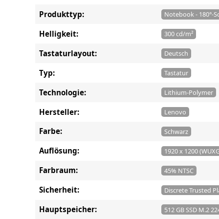
Produkttyp:
Notebook - 180°-S
Helligkeit:
300 cd/m²
Tastaturlayout:
Deutsch
Typ:
Tastatur
Technologie:
Lithium-Polymer
Hersteller:
Lenovo
Farbe:
Schwarz
Auflösung:
1920 x 1200 (WUX
Farbraum:
45% NTSC
Sicherheit:
Discrete Trusted P
Hauptspeicher:
512 GB SSD M.2 224