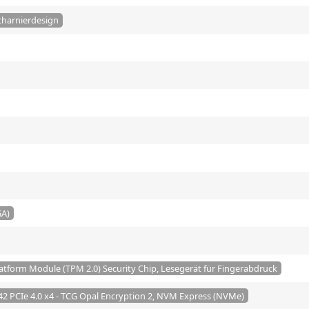
charnierdesign
GA)
latform Module (TPM 2.0) Security Chip, Lesegerät für Fingerabdruck
2 PCIe 4.0 x4 - TCG Opal Encryption 2, NVM Express (NVMe)