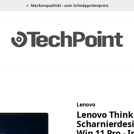
Markenqualität - zum Schnäppchenpreis
Lenovo
Lenovo ThinkP
Scharnierdesig
Win 11 Pro - I