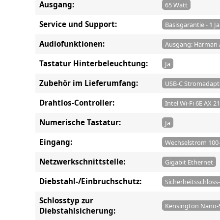
Ausgang:
65 Watt
Service und Support:
Basisgarantie - 1 J
Audiofunktionen:
Ausgang: Harman 
Tastatur Hinterbeleuchtung:
Ja
Zubehör im Lieferumfang:
USB-C Stromadapt
Drahtlos-Controller:
Intel Wi-Fi 6E AX 2
Numerische Tastatur:
Ja
Eingang:
Wechselstrom 100-
Netzwerkschnittstelle:
Gigabit Ethernet
Diebstahl-/Einbruchschutz:
Sicherheitsschloss-
Schlosstyp zur
Kensington Nano-S
Diebstahlsicherung: