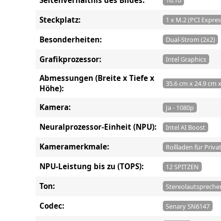
16:10
Steckplatz:
1 x M.2 (PCI Express
Besonderheiten:
Dual-Strom (2x2)
Grafikprozessor:
Intel Graphics
Abmessungen (Breite x Tiefe x
35.6 cm x 24.9 cm 
Höhe):
Kamera:
Ja - 1080p
Neuralprozessor-Einheit (NPU):
Intel AI Boost
Kameramerkmale:
Rollladen für Priv
NPU-Leistung bis zu (TOPS):
12 SPITZEN
Ton:
Stereolautsprecher
Codec:
Senary SN6147