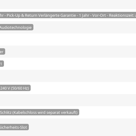
ahr - Pick-Up & Return Verlängerte Garantie - 1 Jahr - Vor-Ort - Reaktionszei
Audiotechnologie
er
11
240 V (50/60 Hz)
Schlitz (Kabelschloss wird separat verkauft)
icherheits-Slot