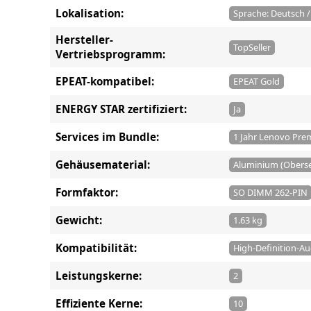
Lokalisation:
Sprache: Deutsch 
Hersteller-
TopSeller
Vertriebsprogramm:
EPEAT-kompatibel:
EPEAT Gold
ENERGY STAR zertifiziert:
Ja
Services im Bundle:
1 Jahr Lenovo Pre
Gehäusematerial:
Aluminium (Obersei
Formfaktor:
SO DIMM 262-PIN
Gewicht:
1.63 kg
Kompatibilität:
High-Definition-A
Leistungskerne:
2
Effiziente Kerne:
10