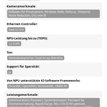
Kameramerkmale:
Rollladen für Privatsphäre, Windows Hello, Fixfocus, Temporal
Noise Reduction, Discrete IR
Ethernet-Controller:
Intel I219-V
NPU-Leistung bis zu (TOPS):
12 TOPS
Ton:
Stereolautsprecher, Dual-Array-Mikrofon
Support für Sparsität:
Ja
Von NPU unterstützte KI-Software-Frameworks:
DirectML, OpenVINO, WindowsML, ONNX RT
Leistungsmerkmale:
Administrations-Passwort, Systemkennwort, Passwort für
Stromeinschaltung, RapidCharge, MIL-STD-810H getestet,