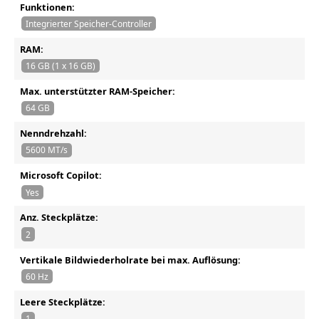
Funktionen:
Integrierter Speicher-Controller
RAM:
16 GB (1 x 16 GB)
Max. unterstützter RAM-Speicher:
64 GB
Nenndrehzahl:
5600 MT/s
Microsoft Copilot:
Yes
Anz. Steckplätze:
2
Vertikale Bildwiederholrate bei max. Auflösung:
60 Hz
Leere Steckplätze:
1