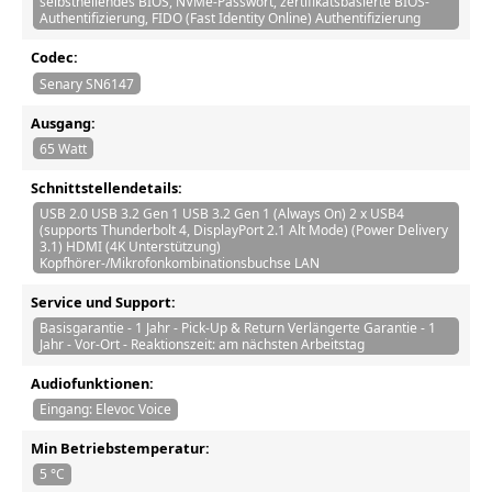
selbstheilendes BIOS, NVMe-Passwort, zertifikatsbasierte BIOS-
Authentifizierung, FIDO (Fast Identity Online) Authentifizierung
Codec:
Senary SN6147
Ausgang:
65 Watt
Schnittstellendetails:
USB 2.0 USB 3.2 Gen 1 USB 3.2 Gen 1 (Always On) 2 x USB4
(supports Thunderbolt 4, DisplayPort 2.1 Alt Mode) (Power Delivery
3.1) HDMI (4K Unterstützung)
Kopfhörer-/Mikrofonkombinationsbuchse LAN
Service und Support:
Basisgarantie - 1 Jahr - Pick-Up & Return Verlängerte Garantie - 1
Jahr - Vor-Ort - Reaktionszeit: am nächsten Arbeitstag
Audiofunktionen:
Eingang: Elevoc Voice
Min Betriebstemperatur:
5 °C