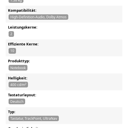
1.38 kg
Kompatibilität:
High-Definition-Audio, Dolby Atmos
Leistungskerne:
2
Effiziente Kerne:
10
Produkttyp:
Notebook
Helligkeit:
400 cd/m²
Tastaturlayout:
Deutsch
Typ:
Tastatur, TrackPoint, UltraNav