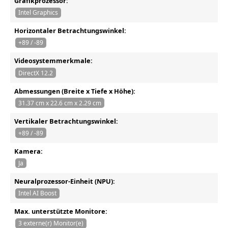
Grafikprozessor:
Intel Graphics
Horizontaler Betrachtungswinkel:
+89 / -89
Videosystemmerkmale:
DirectX 12.2
Abmessungen (Breite x Tiefe x Höhe):
31.37 cm x 22.6 cm x 2.29 cm
Vertikaler Betrachtungswinkel:
+89 / -89
Kamera:
Ja
Neuralprozessor-Einheit (NPU):
Intel AI Boost
Max. unterstützte Monitore:
3 externe(r) Monitor(e)