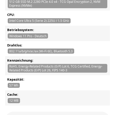
512 GB SSD M.2 2280 PCIe 4.0 x4 - TCG Opal Encryption 2, NVM
Express (NVMe)
CPU:
Intel Core Ultra 5 (Serie 2) 225U / 1.5 GHz
Betriebssystem:
Windows 11 Pro - Deutsch
Drahtlos:
802.11a/b/g/n/ac/ax (Wi-Fi 6E), Bluetooth 5.3
Kennzeichnung:
RoHS, Energy-Related Products (ErP) Lot 6, TCG Certified, Energy-
Related Products (ErP) Lot 26, FIPS 140-3
Kapazität:
57 Wh
Cache:
12 MB