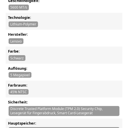
Geschwindigkeit:
5600 MT/s
Technologie:
Lithium-Polymer
Hersteller:
Lenovo
Farbe:
Schwarz
Auflösung:
5 Megapixel
Farbraum:
45% NTSC
Sicherheit:
Discrete Trusted Platform Module (TPM 2.0) Security Chip,
Lesegerät für Fingerabdruck, Smart Card-Lesegerät
Hauptspeicher: