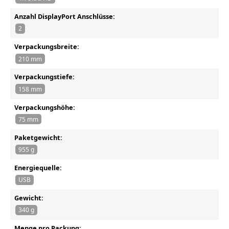
Anzahl DisplayPort Anschlüsse:
2
Verpackungsbreite:
210 mm
Verpackungstiefe:
158 mm
Verpackungshöhe:
75 mm
Paketgewicht:
955 g
Energiequelle:
USB
Gewicht:
340 g
Menge pro Packung: