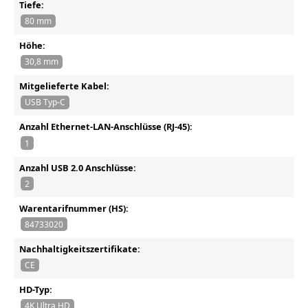
Tiefe:
80 mm
Höhe:
30,8 mm
Mitgelieferte Kabel:
USB Typ-C
Anzahl Ethernet-LAN-Anschlüsse (RJ-45):
1
Anzahl USB 2.0 Anschlüsse:
2
Warentarifnummer (HS):
84733020
Nachhaltigkeitszertifikate:
CE
HD-Typ:
4K Ultra HD