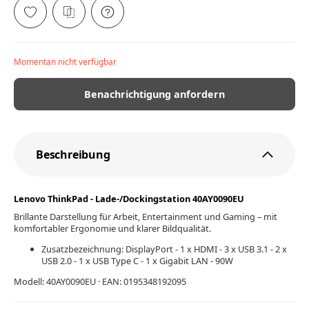
Momentan nicht verfügbar
Benachrichtigung anfordern
Beschreibung
Lenovo ThinkPad - Lade-/Dockingstation 40AY0090EU
Brillante Darstellung für Arbeit, Entertainment und Gaming – mit
komfortabler Ergonomie und klarer Bildqualität.
Zusatzbezeichnung: DisplayPort - 1 x HDMI - 3 x USB 3.1 - 2 x
USB 2.0 - 1 x USB Type C - 1 x Gigabit LAN - 90W
Modell: 40AY0090EU · EAN: 0195348192095