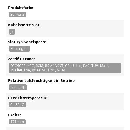
Produktfarbe:
Schwarz
Kabelsperre-Slot:
Ja
Slot-Typ Kabelsperre:
Kensington
Zertifizierung:
FCC/ICES, KCC, RCM, BSMI, VCCI, CB, cULus, EAC, TUV- Mark,
Kvalitet, LoA, Israel SII, DoC, NOM
Relative Luftfeuchtigkeit in Betrieb:
20 - 95 %
Betriebstemperatur:
0 - 35 °C
Breite:
171 mm