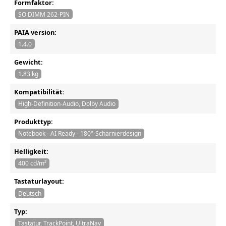
Formfaktor:
SO DIMM 262-PIN
PAIA version:
1.4.0
Gewicht:
1.83 kg
Kompatibilität:
High-Definition-Audio, Dolby Audio
Produkttyp:
Notebook - AI Ready - 180°-Scharnierdesign
Helligkeit:
400 cd/m²
Tastaturlayout:
Deutsch
Typ:
Tastatur, TrackPoint, UltraNav