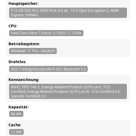
Hauptspeicher:
512 GB SSD M.2 2280 PCIe 4.0 x4 - TCG Opal Encryption 2, NVM
Express (NVMe)
CPU:
Intel Core Ultra 7 (Serie 1) 155U / 1.7 GHz
Betriebssystem:
Windows 11 Pro - Deutsch
Drahtlos:
802.11a/b/g/n/ac/ax (Wi-Fi 6E), Bluetooth 5.3
Kennzeichnung:
RoHS, FIPS 140-2, Energy-Related Products (ErP) Lot 6, TCG
Certified, Energy-Related Products (ErP) Lot 26, TCO Certified 9.0,
Eyesafe Certified 2.0
Kapazität:
86 Wh
Cache:
12 MB