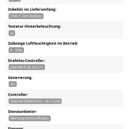
Zubehör im Lieferumfang:
USB-C Slim Netzteil
Tastatur Hinterbeleuchtung:
Ja
Zulässige Luftfeuchtigkeit im Betrieb:
8 - 95%
Drahtlos-Controller:
Intel Wi-Fi 6E AX 211
Generierung:
4G
Controller:
Quectel EM061K-GL - M.2 Card
Dienstanbieter:
Wartung nicht enthalten
Eingang: