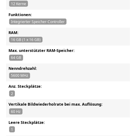
12 Kerne
Funktionen:
Integrierter Speicher-Controller
RAM:
16 GB (1 x 16 GB)
Max. unterstützter RAM-Speicher:
64 GB
Nenndrehzahl:
5600 MHz
Anz. Steckplätze:
2
Vertikale Bildwiederholrate bei max. Auflösung:
60 Hz
Leere Steckplätze:
1