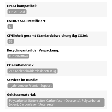
EPEAT-kompatibel:
EPEAT Gold
ENERGY STAR zertifiziert:
Ja
CF/Einheit gesamt Standardabweichung (kg CO2e):
32
Recyclinganteil der Verpackung:
Kunststofffrei
CO2-Fußabdruck:
215 Kohlendioxidemissionen in kg
Services im Bundle:
1 Jahr Lenovo Premier Support
Gehäusematerial:
Polycarbonat (Unterseite), Carbonfaser (Oberseite), Polycarbonat
(oben), Carbonfaser (Unterseite)