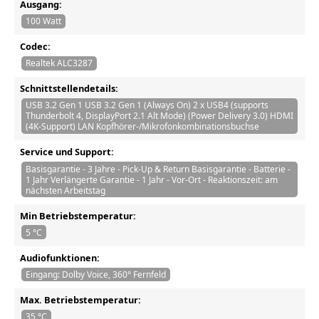
Ausgang:
100 Watt
Codec:
Realtek ALC3287
Schnittstellendetails:
USB 3.2 Gen 1 USB 3.2 Gen 1 (Always On) 2 x USB4 (supports
Thunderbolt 4, DisplayPort 2.1 Alt Mode) (Power Delivery 3.0) HDMI
(4K-Support) LAN Kopfhörer-/Mikrofonkombinationsbuchse
Service und Support:
Basisgarantie - 3 Jahre - Pick-Up & Return Basisgarantie - Batterie -
1 Jahr Verlängerte Garantie - 1 Jahr - Vor-Ort - Reaktionszeit: am
nächsten Arbeitstag
Min Betriebstemperatur:
5 °C
Audiofunktionen:
Eingang: Dolby Voice, 360° Fernfeld
Max. Betriebstemperatur:
35 °C