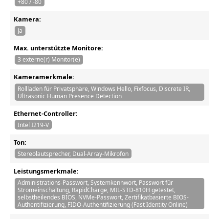
+80 / -80
Kamera:
Ja
Max. unterstützte Monitore:
3 externe(r) Monitor(e)
Kameramerkmale:
Rollladen für Privatsphäre, Windows Hello, Fixfocus, Discrete IR,
Ultrasonic Human Presence Detection
Ethernet-Controller:
Intel I219-V
Ton:
Stereolautsprecher, Dual-Array-Mikrofon
Leistungsmerkmale:
Administrations-Passwort, Systemkennwort, Passwort für
Stromeinschaltung, RapidCharge, MIL-STD-810H getestet,
selbstheilendes BIOS, NVMe-Passwort, Zertifikatbasierte BIOS-
Authentifizierung, FIDO-Authentifizierung (Fast Identity Online)