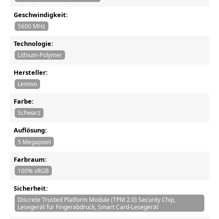
Geschwindigkeit:
5600 MHz
Technologie:
Lithium-Polymer
Hersteller:
Lenovo
Farbe:
Schwarz
Auflösung:
5 Megapixel
Farbraum:
100% sRGB
Sicherheit:
Discrete Trusted Platform Module (TPM 2.0) Security Chip,
Lesegerät für Fingerabdruck, Smart Card-Lesegerät