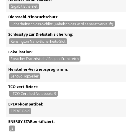
Gigabit Ethernet
Diebstahl-/Einbruchschutz:
Sicherheitsschloss-Schlitz (Kabelschloss wird separat verkauft)
Schlosstyp zur Diebstahlsicherung:
Kensington Nano-Sicherheits-Slot
Lokalisation:
Sprache: Französisch / Region: Frankreich
Hersteller-Vertriebsprogramm:
Lenovo TopSeller
TCO-zertifiziert:
- TCO Certified Notebooks 9
EPEAT-kompatibel:
EPEAT Gold
ENERGY STAR zertifiziert:
Ja