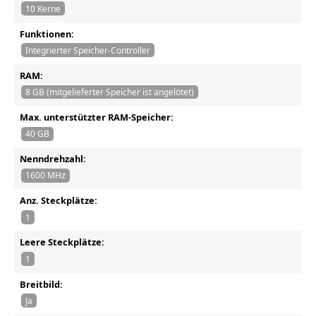
10 Kerne
Funktionen:
Integrierter Speicher-Controller
RAM:
8 GB (mitgelieferter Speicher ist angelötet)
Max. unterstützter RAM-Speicher:
40 GB
Nenndrehzahl:
1600 MHz
Anz. Steckplätze:
1
Leere Steckplätze:
1
Breitbild:
Ja