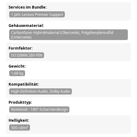
Services im Bundle:
1 Jahr Lenovo Premier Support
Gehäusematerial:
Carbonfaser-Hybridmaterial (Oberseite), Polyphenylensulfid
(Unterseite)
Formfaktor:
SO DIMM 260-PIN
Gewicht:
1.68 kg
Kompatibilität:
High-Definition-Audio, Dolby Audio
Produkttyp:
Notebook - 180°-Scharnierdesign
Helligkeit:
300 cd/m²