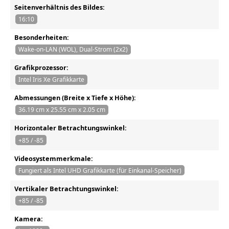
Seitenverhältnis des Bildes:
16:10
Besonderheiten:
Wake-on-LAN (WOL), Dual-Strom (2x2)
Grafikprozessor:
Intel Iris Xe Grafikkarte
Abmessungen (Breite x Tiefe x Höhe):
36.19 cm x 25.55 cm x 2.05 cm
Horizontaler Betrachtungswinkel:
+85 / -85
Videosystemmerkmale:
Fungiert als Intel UHD Grafikkarte (für Einkanal-Speicher)
Vertikaler Betrachtungswinkel:
+85 / -85
Kamera: