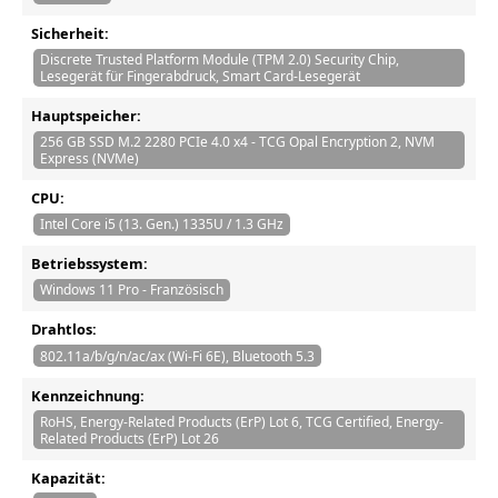
Sicherheit:
Discrete Trusted Platform Module (TPM 2.0) Security Chip,
Lesegerät für Fingerabdruck, Smart Card-Lesegerät
Hauptspeicher:
256 GB SSD M.2 2280 PCIe 4.0 x4 - TCG Opal Encryption 2, NVM
Express (NVMe)
CPU:
Intel Core i5 (13. Gen.) 1335U / 1.3 GHz
Betriebssystem:
Windows 11 Pro - Französisch
Drahtlos:
802.11a/b/g/n/ac/ax (Wi-Fi 6E), Bluetooth 5.3
Kennzeichnung:
RoHS, Energy-Related Products (ErP) Lot 6, TCG Certified, Energy-
Related Products (ErP) Lot 26
Kapazität: