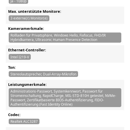
Ja - 1080p
Max. unterstützte Monitore:
3 externe(r) Monitor(e)
Kameramerkmale:
Rollladen für Privatsphäre, Windows Hello, Fixfocus, FHD/IR
Hybridkamera, Ultrasonic Human Presence Detection
Ethernet-Controller:
Intel I219-V
Ton:
Stereolautsprecher, Dual-Array-Mikrofon
Leistungsmerkmale:
Administrations-Passwort, Systemkennwort, Passwort für
Stromeinschaltung, RapidCharge, MIL-STD-810H getestet, NVMe-
Passwort, Zertifikatbasierte BIOS-Authentifizierung, FIDO-
Authentifizierung (Fast Identity Online)
Codec:
Realtek ALC3287