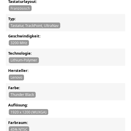
Tastaturlayout:
Französisch
Typ:
Tastatur, TrackPoint, UltraNav
Geschwindigkeit:
3200 MHz
Technologie:
Lithium-Polymer
Hersteller:
Lenovo
Farbe:
Thunder Black
Auflösung:
1920 x 1200 (WUXGA)
Farbraum:
45% NTSC