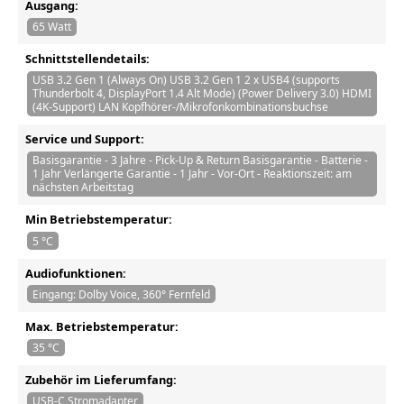
Ausgang:
65 Watt
Schnittstellendetails:
USB 3.2 Gen 1 (Always On) USB 3.2 Gen 1 2 x USB4 (supports
Thunderbolt 4, DisplayPort 1.4 Alt Mode) (Power Delivery 3.0) HDMI
(4K-Support) LAN Kopfhörer-/Mikrofonkombinationsbuchse
Service und Support:
Basisgarantie - 3 Jahre - Pick-Up & Return Basisgarantie - Batterie -
1 Jahr Verlängerte Garantie - 1 Jahr - Vor-Ort - Reaktionszeit: am
nächsten Arbeitstag
Min Betriebstemperatur:
5 °C
Audiofunktionen:
Eingang: Dolby Voice, 360° Fernfeld
Max. Betriebstemperatur:
35 °C
Zubehör im Lieferumfang:
USB-C Stromadapter