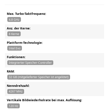
Max. Turbo-Taktfrequenz:
4.8 GHz
Anz. der Kerne:
8 Kerne
Plattform-Technologie:
Intel Evo
Funktionen:
Integrierter Speicher-Controller
RAM:
32 GB (mitgelieferter Speicher ist angelötet)
Nenndrehzahl:
4267 MHz
Vertikale Bildwiederholrate bei max. Auflösung:
120 Hz