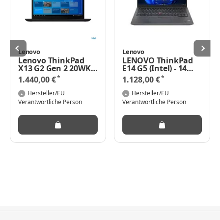
Lenovo
Lenovo
Lenovo ThinkPad
LENOVO ThinkPad
X13 G2 Gen 2 20WK -
E14 G5 (Intel) - 14
Core i5 1135G7 / 2.4
inch - Intel Core i7-
*
*
1.440,00 €
1.128,00 €
GHz Win 10 Pro 64-
1355U - 16GB RAM -
Bit - 8 GB RAM - 256
512GB SSD -
Hersteller/EU
Hersteller/EU
GB SSD TCG Opal
Windows 11 Pro
Verantwortliche Person
Verantwortliche Person
Encryption - 33.8 cm
(13.3") IPS 1920 x
1200 - Iris Xe
Graphics - Wi-Fi 6 -
Bluetooth - Villi
Black - Deutsch