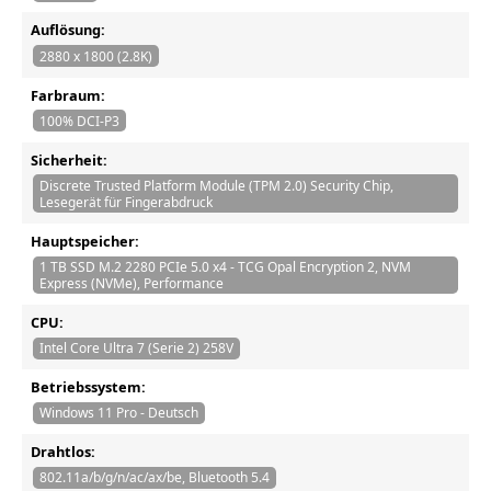
Auflösung:
2880 x 1800 (2.8K)
Farbraum:
100% DCI-P3
Sicherheit:
Discrete Trusted Platform Module (TPM 2.0) Security Chip,
Lesegerät für Fingerabdruck
Hauptspeicher:
1 TB SSD M.2 2280 PCIe 5.0 x4 - TCG Opal Encryption 2, NVM
Express (NVMe), Performance
CPU:
Intel Core Ultra 7 (Serie 2) 258V
Betriebssystem:
Windows 11 Pro - Deutsch
Drahtlos:
802.11a/b/g/n/ac/ax/be, Bluetooth 5.4