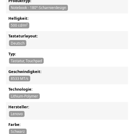
Produkttyp:
Notebook - 180°-Scharnierdesign
Helligkeit:
500 cd/m²
Tastaturlayout:
Deutsch
Typ:
Tastatur, Touchpad
Geschwindigkeit:
8533 MT/s
Technologie:
Lithium-Polymer
Hersteller:
Lenovo
Farbe:
Schwarz