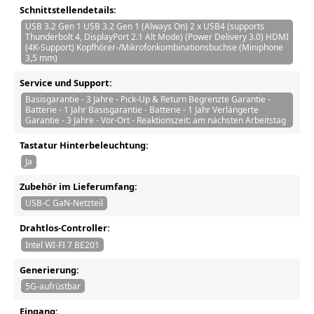
Schnittstellendetails:
USB 3.2 Gen 1 USB 3.2 Gen 1 (Always On) 2 x USB4 (supports
Thunderbolt 4, DisplayPort 2.1 Alt Mode) (Power Delivery 3.0) HDMI
(4K-Support) Kopfhörer-/Mikrofonkombinationsbuchse (Miniphone
3,5 mm)
Service und Support:
Basisgarantie - 3 Jahre - Pick-Up & Return Begrenzte Garantie -
Batterie - 1 Jahr Basisgarantie - Batterie - 1 Jahr Verlängerte
Garantie - 3 Jahre - Vor-Ort - Reaktionszeit: am nächsten Arbeitstag
Tastatur Hinterbeleuchtung:
Ja
Zubehör im Lieferumfang:
USB-C GaN-Netzteil
Drahtlos-Controller:
Intel WI-FI 7 BE201
Generierung:
5G-aufrüstbar
Eingang: