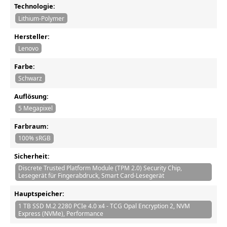
Technologie:
Lithium-Polymer
Hersteller:
Lenovo
Farbe:
Schwarz
Auflösung:
5 Megapixel
Farbraum:
100% sRGB
Sicherheit:
Discrete Trusted Platform Module (TPM 2.0) Security Chip,
Lesegerät für Fingerabdruck, Smart Card-Lesegerät
Hauptspeicher:
1 TB SSD M.2 2280 PCIe 4.0 x4 - TCG Opal Encryption 2, NVM
Express (NVMe), Performance