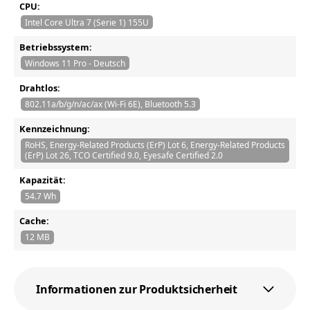
CPU:
Intel Core Ultra 7 (Serie 1) 155U
Betriebssystem:
Windows 11 Pro - Deutsch
Drahtlos:
802.11a/b/g/n/ac/ax (Wi-Fi 6E), Bluetooth 5.3
Kennzeichnung:
RoHS, Energy-Related Products (ErP) Lot 6, Energy-Related Products
(ErP) Lot 26, TCO Certified 9.0, Eyesafe Certified 2.0
Kapazität:
54.7 Wh
Cache:
12 MB
Informationen zur Produktsicherheit