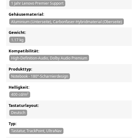
1 Jahr Lenovo Premier Support
Gehäusematerial:
Aluminium (Unterseite), Carbonfaser-Hybridmaterial (Oberseite)
Gewicht:
1.17 kg
Kompatibilität:
High-Definition-Audio, Dolby Audio Premium
Produkttyp:
Notebook - 180°-Scharnierdesign
Helligkeit:
400 cd/m²
Tastaturlayout:
Deutsch
Typ:
Tastatur, TrackPoint, UltraNav