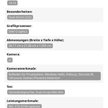
16:10
Besonderheiten:
Dual-Strom (2x2)
Grafikprozessor:
Intel Graphics
Abmessungen (Breite x Tiefe x Höhe):
30.17 cm x 21.48 cm x 1.595 cm
Kamera:
Ja
Kameramerkmale:
Rollladen für Privatsphäre, Windows Hello, Fixfocus, Discrete IR,
Ultrasonic Human Presence Detection
Ton:
Stereolautsprecher, Dual-Array-Mikrofon
Leistungsmerkmale:
MIL-STD-810H getestet