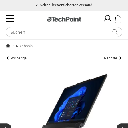
Hotline 0049 6205 3079975
Markenqualität - zum Schnäppchenpreis
Schneller versicherter Versand
/
Notebooks
Startseite
Vorherige
Nächste