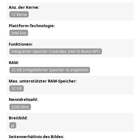
Anz. der Kerne:
12 Kerne
Plattform-Technologie:
Intel Evo
Funktionen:
Integrierter Speicher-Controller, Intel AI Boost NPU
RAM:
32 GB (mitgelieferter Speicher ist angelötet)
Max. unterstützter RAM-Speicher:
32 GB
Nenndrehzahl:
3200 MHz
Breitbild:
Ja
Seitenverhältnis des Bildes: