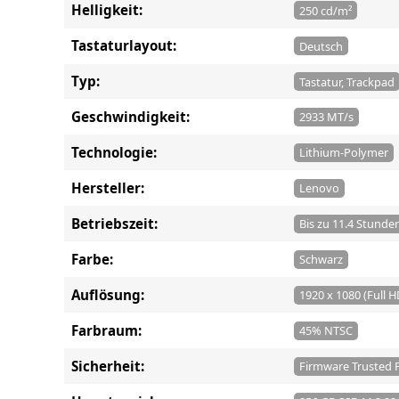
Helligkeit:
250 cd/m²
Tastaturlayout:
Deutsch
Typ:
Tastatur, Trackpad
Geschwindigkeit:
2933 MT/s
Technologie:
Lithium-Polymer
Hersteller:
Lenovo
Betriebszeit:
Bis zu 11.4 Stunde
Farbe:
Schwarz
Auflösung:
1920 x 1080 (Full H
Farbraum:
45% NTSC
Sicherheit:
Firmware Trusted P