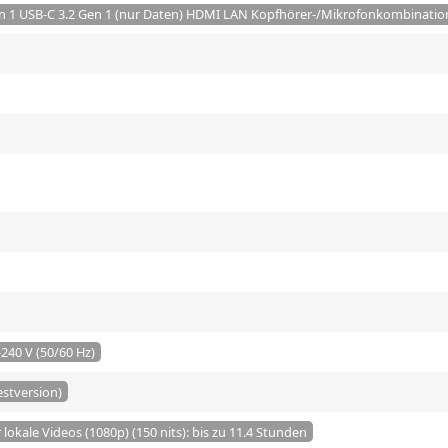
en 1 USB-C 3.2 Gen 1 (nur Daten) HDMI LAN Kopfhörer-/Mikrofonkombinati
240 V (50/60 Hz)
estversion)
lokale Videos (1080p) (150 nits): bis zu 11.4 Stunden