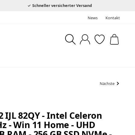
Schneller versicherter Versand
News
Kontakt
Nächste
 IJL 82QY - Intel Celeron
Hz - Win 11 Home - UHD
GB RAM - 256 GB SSD NVMe -