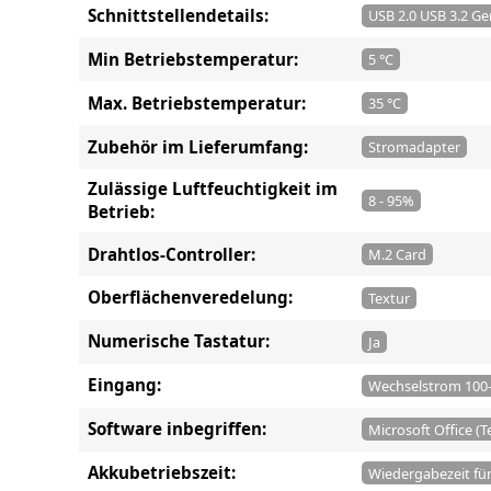
Schnittstellendetails:
USB 2.0 USB 3.2 G
Min Betriebstemperatur:
5 °C
Max. Betriebstemperatur:
35 °C
Zubehör im Lieferumfang:
Stromadapter
Zulässige Luftfeuchtigkeit im
8 - 95%
Betrieb:
Drahtlos-Controller:
M.2 Card
Oberflächenveredelung:
Textur
Numerische Tastatur:
Ja
Eingang:
Wechselstrom 100-
Software inbegriffen:
Microsoft Office (T
Akkubetriebszeit:
Wiedergabezeit für 