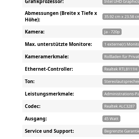
Grafikprozessor:
Intel UHD Graphics
Abmessungen (Breite x Tiefe x
35.92 cm x 23.58 c
Höhe):
Kamera:
Ja - 720p
Max. unterstützte Monitore:
1 externe(r) Monit
Kameramerkmale:
Rollladen für Priva
Ethernet-Controller:
Realtek RTL8111H
Ton:
Stereolautsprecher
Leistungsmerkmale:
Administrations-Pa
Codec:
Realtek ALC3287
Ausgang:
45 Watt
Service und Support:
Begrenzte Garantie 