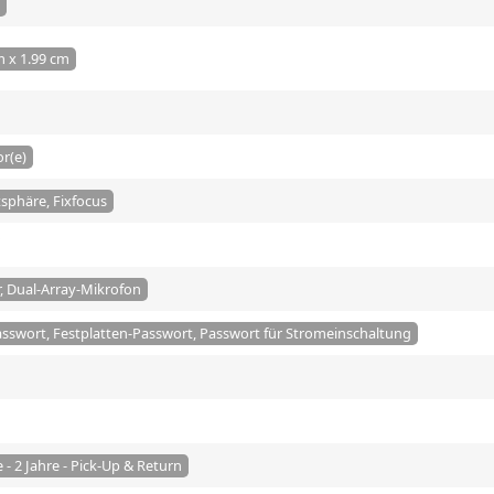
m x 1.99 cm
or(e)
tsphäre, Fixfocus
, Dual-Array-Mikrofon
sswort, Festplatten-Passwort, Passwort für Stromeinschaltung
- 2 Jahre - Pick-Up & Return