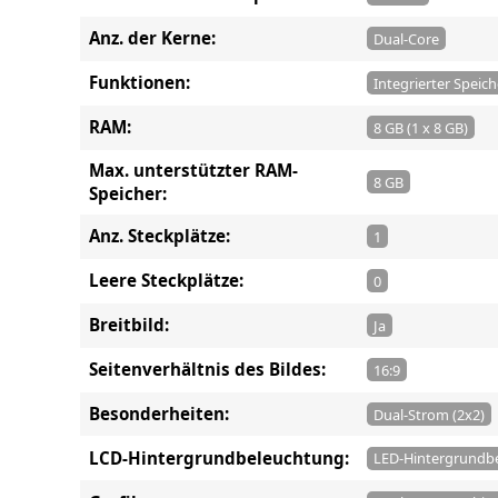
Anz. der Kerne:
Dual-Core
Funktionen:
Integrierter Speich
RAM:
8 GB (1 x 8 GB)
Max. unterstützter RAM-
8 GB
Speicher:
Anz. Steckplätze:
1
Leere Steckplätze:
0
Breitbild:
Ja
Seitenverhältnis des Bildes:
16:9
Besonderheiten:
Dual-Strom (2x2)
LCD-Hintergrundbeleuchtung:
LED-Hintergrundb