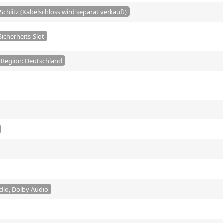
Schlitz (Kabelschloss wird separat verkauft)
icherheits-Slot
/ Region: Deutschland
dio, Dolby Audio