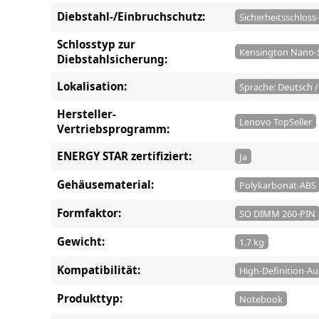
Diebstahl-/Einbruchschutz:
Sicherheitsschloss-
Schlosstyp zur
Kensington Nano-S
Diebstahlsicherung:
Lokalisation:
Sprache: Deutsch 
Hersteller-
Lenovo TopSeller
Vertriebsprogramm:
ENERGY STAR zertifiziert:
Ja
Gehäusematerial:
Polykarbonat-ABS
Formfaktor:
SO DIMM 260-PIN
Gewicht:
1.7 kg
Kompatibilität:
High-Definition-Au
Produkttyp:
Notebook