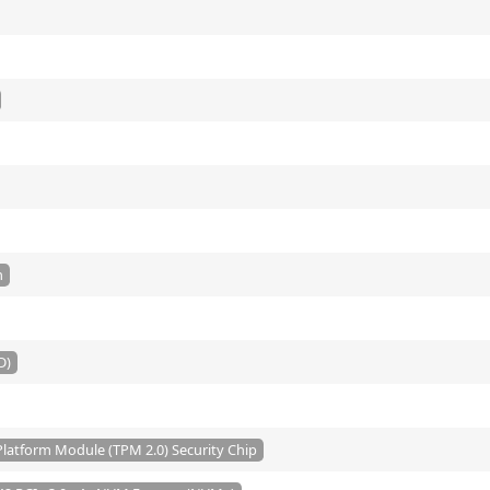
n
D)
latform Module (TPM 2.0) Security Chip