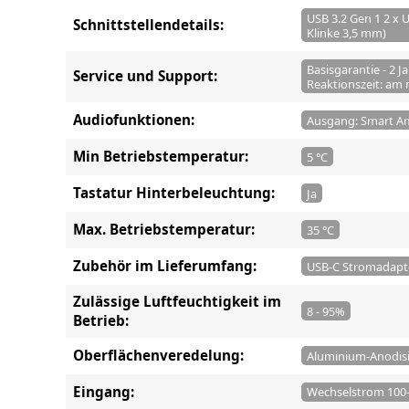
USB 3.2 Gen 1 2 x 
Schnittstellendetails:
Klinke 3,5 mm)
Basisgarantie - 2 J
Service und Support:
Reaktionszeit: am 
Audiofunktionen:
Ausgang: Smart Am
Min Betriebstemperatur:
5 °C
Tastatur Hinterbeleuchtung:
Ja
Max. Betriebstemperatur:
35 °C
Zubehör im Lieferumfang:
USB-C Stromadapt
Zulässige Luftfeuchtigkeit im
8 - 95%
Betrieb:
Oberflächenveredelung:
Aluminium-Anodis
Eingang:
Wechselstrom 100-