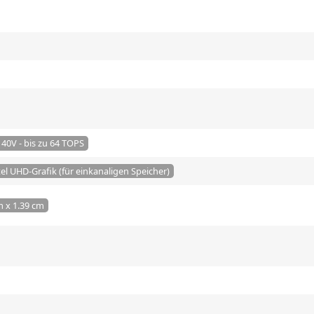
140V - bis zu 64 TOPS
tel UHD-Grafik (für einkanaligen Speicher)
m x 1.39 cm