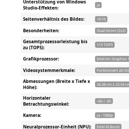
Unterstützung von Windows
Ja
Studio-Effekten:
Seitenverhältnis des Bildes:
16:10
Besonderheiten:
Dual-Strom (2x2)
Gesamtprozessorleistung bis
115 TOPS
zu (TOPS):
Grafikprozessor:
Intel Arc Graphics 
Videosystemmerkmale:
Funktioniert als In
Abmessungen (Breite x Tiefe x
34.38 cm x 23.54 c
Höhe):
Horizontaler
+85 / -85
Betrachtungswinkel:
Kamera:
Ja - 1080p
Neuralprozessor-Einheit (NPU):
Intel AI Boost