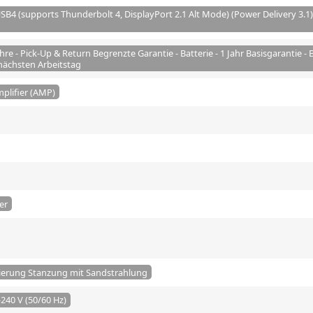
USB4 (supports Thunderbolt 4, DisplayPort 2.1 Alt Mode) (Power Delivery 
ahre - Pick-Up & Return Begrenzte Garantie - Batterie - 1 Jahr Basisgarantie - B
nächsten Arbeitstag
plifier (AMP)
er
ierung Stanzung mit Sandstrahlung
240 V (50/60 Hz)