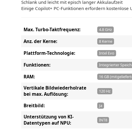
Schlank und leicht mit episch langer Akkulaufzeit
Einige Copilot+ PC-Funktionen erfordern kostenlose U
Max. Turbo-Taktfrequenz:
4.8 GHz
Anz. der Kerne:
8 Kerne
Plattform-Technologie:
Intel Evo
Funktionen:
Integrierter Speich
RAM:
16 GB (mitgeliefert
Vertikale Bildwiederholrate
120 Hz
bei max. Auflösung:
Breitbild:
Ja
Unterstützung von KI-
INT8
Datentypen auf NPU: