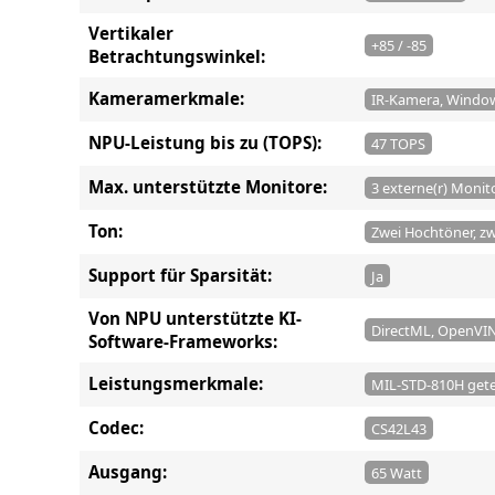
Vertikaler
+85 / -85
Betrachtungswinkel:
Kameramerkmale:
IR-Kamera, Windows
NPU-Leistung bis zu (TOPS):
47 TOPS
Max. unterstützte Monitore:
3 externe(r) Monit
Ton:
Zwei Hochtöner, zw
Support für Sparsität:
Ja
Von NPU unterstützte KI-
DirectML, OpenV
Software-Frameworks:
Leistungsmerkmale:
MIL-STD-810H gete
Codec:
CS42L43
Ausgang:
65 Watt