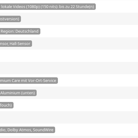
lokale Videos (1080p) (150 nits): bis zu 22 Stunde(n)
estversion)
/ Region: Deutschland
sor, Hall-Sensor
emium Care mit Vor-Ort-Service
 Aluminium (unten)
-Touch)
udio, Dolby Atmos, SoundWire