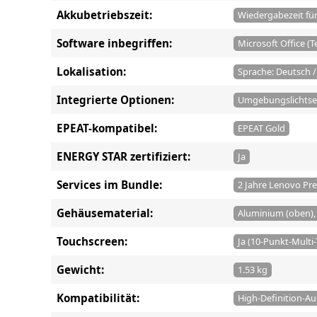
Akkubetriebszeit:
Wiedergabezeit für 
Software inbegriffen:
Microsoft Office (T
Lokalisation:
Sprache: Deutsch 
Integrierte Optionen:
Umgebungslichtsen
EPEAT-kompatibel:
EPEAT Gold
ENERGY STAR zertifiziert:
Ja
Services im Bundle:
2 Jahre Lenovo Pr
Gehäusematerial:
Aluminium (oben),
Touchscreen:
Ja (10-Punkt-Multi
Gewicht:
1.53 kg
Kompatibilität:
High-Definition-A