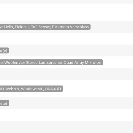
 Hello, Fixfocus, ToF-Sensor, E-Kamera-Verschluss
or(e)
ei Woofer, vier Stereo-Lautsprecher, Quad-Array Mikrofon
INO, WebNN, WindowsML, ONNX RT
stet